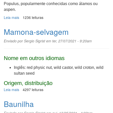
Populus, popularmente conhecidas como álamos ou
aspen.
Leia mais
sobre
1236 leituras
Pando
Mamona-selvagem
Enviado por
Sergio Sigrist
em ter, 27/07/2021 - 9:20am
Nome em outros idiomas
Inglês: red physic nut, wild castor, wild croton, wild
sultan seed
Origem, distribuição
Leia mais
sobre
4297 leituras
Mamona-
selvagem
Baunilha