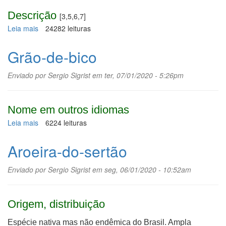
Descrição
[3,5,6,7]
Leia mais
sobre
24282 leituras
Erva-
de-
Grão-de-bico
passarinho
Enviado por
Sergio Sigrist
em ter, 07/01/2020 - 5:26pm
Nome em outros idiomas
Leia mais
sobre
6224 leituras
Grão-
de-
Aroeira-do-sertão
bico
Enviado por
Sergio Sigrist
em seg, 06/01/2020 - 10:52am
Origem, distribuição
Espécie nativa mas não endêmica do Brasil. Ampla