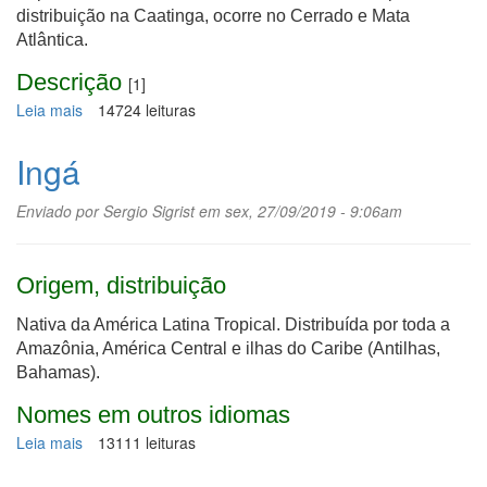
distribuição na Caatinga, ocorre no Cerrado e Mata
Atlântica.
Descrição
[1]
Leia mais
sobre
14724 leituras
Aroeira-
do-
Ingá
sertão
Enviado por
Sergio Sigrist
em sex, 27/09/2019 - 9:06am
Origem, distribuição
Nativa da América Latina Tropical. Distribuída por toda a
Amazônia, América Central e ilhas do Caribe (Antilhas,
Bahamas).
Nomes em outros idiomas
Leia mais
sobre
13111 leituras
Ingá