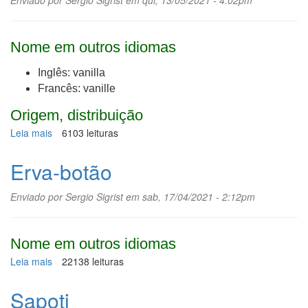
Enviado por
Sergio Sigrist
em qui, 13/05/2021 - 4:02pm
Nome em outros idiomas
Inglês: vanilla
Francês: vanille
Origem, distribuição
Leia mais
sobre
6103 leituras
Baunilha
Erva-botão
Enviado por
Sergio Sigrist
em sab, 17/04/2021 - 2:12pm
Nome em outros idiomas
Leia mais
sobre
22138 leituras
Erva-
botão
Sapoti