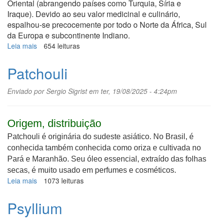
Oriental (abrangendo países como Turquia, Síria e
Iraque). Devido ao seu valor medicinal e culinário,
espalhou-se precocemente por todo o Norte da África, Sul
da Europa e subcontinente Indiano.
Leia mais
sobre
654 leituras
Cominho-
preto
Patchouli
Enviado por
Sergio Sigrist
em ter, 19/08/2025 - 4:24pm
Origem, distribuição
Patchouli é originária do sudeste asiático. No Brasil, é
conhecida também conhecida como oriza e cultivada no
Pará e Maranhão. Seu óleo essencial, extraído das folhas
secas, é muito usado em perfumes e cosméticos.
Leia mais
sobre
1073 leituras
Patchouli
Psyllium