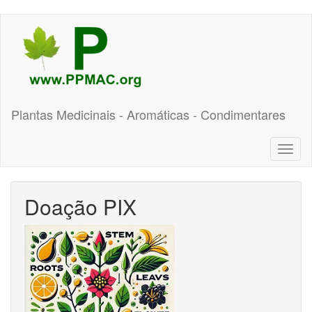
Pular
para
o
conteúdo
principal
Plantas Medicinais - Aromáticas - Condimentares
Toggl
naviga
Doação PIX