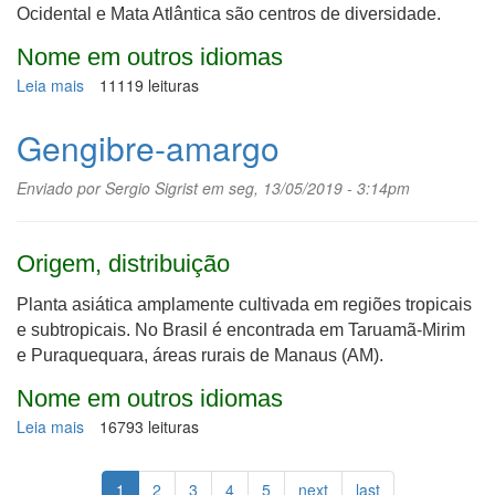
Ocidental e Mata Atlântica são centros de diversidade.
Nome em outros idiomas
Leia mais
sobre
11119 leituras
Cajazeira
Gengibre-amargo
Enviado por
Sergio Sigrist
em seg, 13/05/2019 - 3:14pm
Origem, distribuição
Planta asiática amplamente cultivada em regiões tropicais
e subtropicais. No Brasil é encontrada em Taruamã-Mirim
e Puraquequara, áreas rurais de Manaus (AM).
Nome em outros idiomas
Leia mais
sobre
16793 leituras
Gengibre-
amargo
1
2
3
4
5
next
last