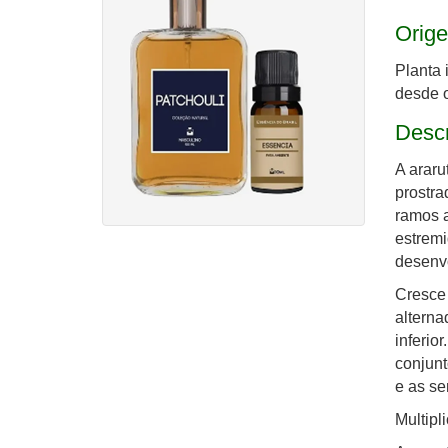
Orige
Planta 
desde o
Desc
A araru
prostra
ramos a
estremi
desenv
Cresce 
alterna
inferio
conjunt
e as s
Multipl