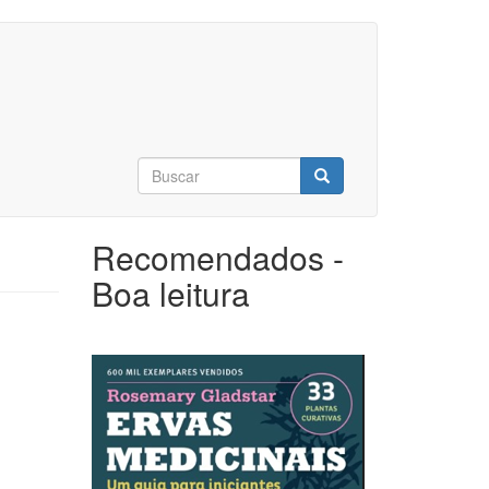
Formulário
de
Buscar
busca
Recomendados -
Boa leitura