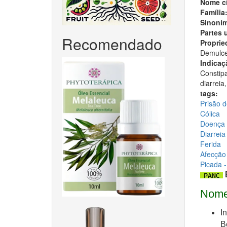
Nome ci
Família
Sinoním
Partes 
Recomendado
Proprie
Demulce
Indicaç
Constipa
diarreia
tags:
Prisão d
Cólica
Doença 
Diarreia
Ferida
Afecção 
Picada -
Nome
I
B