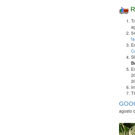
R
Tr
a
5
fa
E
Co
S
Br
E
2
2
I
Th
GOOG
agosto 