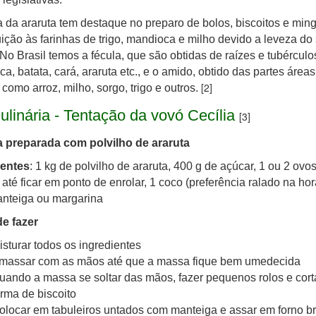
a da araruta tem destaque no preparo de bolos, biscoitos e mi
uição às farinhas de trigo, mandioca e milho devido a leveza do
No Brasil temos a fécula, que são obtidas de raízes e tubércul
a, batata, cará, araruta etc., e o amido, obtido das partes áreas
[2]
 como arroz, milho, sorgo, trigo e outros.
linária - Tentação da vovó Cecília
[3]
a preparada com polvilho de araruta
ientes
: 1 kg de polvilho de araruta, 400 g de açúcar, 1 ou 2 ovo
s até ficar em ponto de enrolar, 1 coco (preferência ralado na hor
anteiga ou margarina
e fazer
isturar todos os ingredientes
massar com as mãos até que a massa fique bem umedecida
uando a massa se soltar das mãos, fazer pequenos rolos e cort
orma de biscoito
olocar em tabuleiros untados com manteiga e assar em forno b