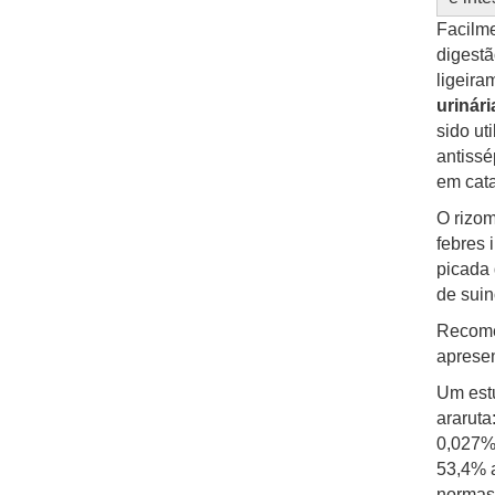
Facilme
digestã
ligeira
urinári
sido u
antissé
em cata
O rizom
febres 
picada 
de sui
Recome
apresen
Um estu
araruta
0,027%
53,4% a
normas 