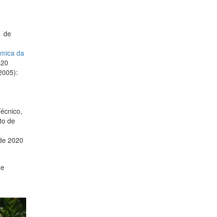
1 de
imica da
020
2005):
écnico,
to de
de 2020
de