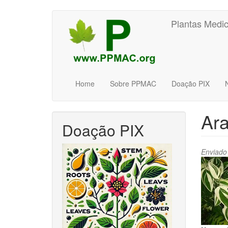
Pular
Plantas Medic
para
o
conteúdo
principal
Home
Sobre PPMAC
Doação PIX
Ara
Doação PIX
Enviado