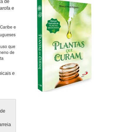
ra de
arofa e
Caribe e
tugueses
 uso que
eneno de
ta
icais e
 de
arreia