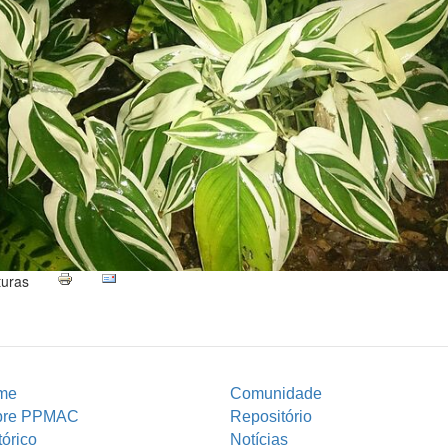
turas
me
Comunidade
bre PPMAC
Repositório
tórico
Notícias