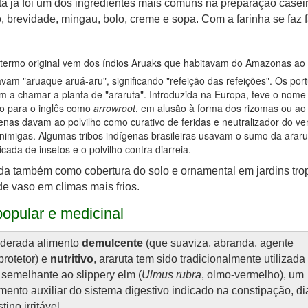
ta já foi um dos ingredientes mais comuns na preparação casei
o, brevidade, mingau, bolo, creme e sopa. Com a farinha se faz f
termo original vem dos índios Aruaks que habitavam do Amazonas ao 
am "aruaque aruá-aru", significando "refeição das refeições". Os por
 a chamar a planta de "araruta". Introduzida na Europa, teve o nome
o para o inglês como
arrowroot
, em alusão à forma dos rizomas ou ao
enas davam ao polvilho como curativo de feridas e neutralizador do v
inimigas. Algumas tribos indígenas brasileiras usavam o sumo da araru
icada de insetos e o polvilho contra diarreia.
da também como cobertura do solo e ornamental em jardins trop
de vaso em climas mais frios.
opular e medicinal
derada alimento
demulcente
(que suaviza, abranda, agente
rotetor) e
nutritivo
, araruta tem sido tradicionalmente utilizada
 semelhante ao slippery elm (
Ulmus rubra
, olmo-vermelho), um
mento auxiliar do sistema digestivo indicado na constipação, di
tino irritável.