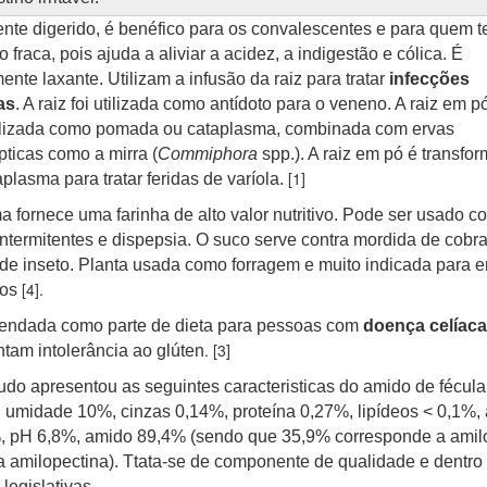
nte digerido, é benéfico para os convalescentes e para quem 
o fraca, pois ajuda a aliviar a acidez, a indigestão e cólica. É
mente laxante. Utilizam a infusão da raiz para tratar
infecções
as
. A raiz foi utilizada como antídoto para o veneno. A raiz em p
tilizada como pomada ou cataplasma, combinada com ervas
pticas como a mirra (
Commiphora
spp.). A raiz em pó é transfo
[1]
plasma para tratar feridas de varíola.
a fornece uma farinha de alto valor nutritivo. Pode ser usado co
intermitentes e dispepsia. O suco serve contra mordida de cobra
de inseto. Planta usada como forragem e muito indicada para 
[4].
nos
ndada como parte de dieta para pessoas com
doença celíaca
. [3]
tam intolerância ao glúten
do apresentou as seguintes caracteristicas do amido de fécula
: umidade 10%, cinzas 0,14%, proteína 0,27%, lipídeos < 0,1%,
, pH 6,8%, amido 89,4% (sendo que 35,9% corresponde a amil
 amilopectina). Ttata-se de componente de qualidade e dentro
legislativas.