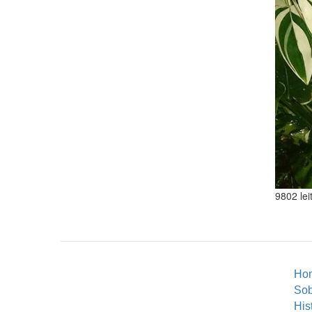
9802 lei
Ho
So
His