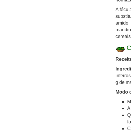
A fécul
substit
amido. 
mandioc
cereais
Cu
Receit
Ingred
inteiro
g de m
Modo d
M
A
Q
f
C