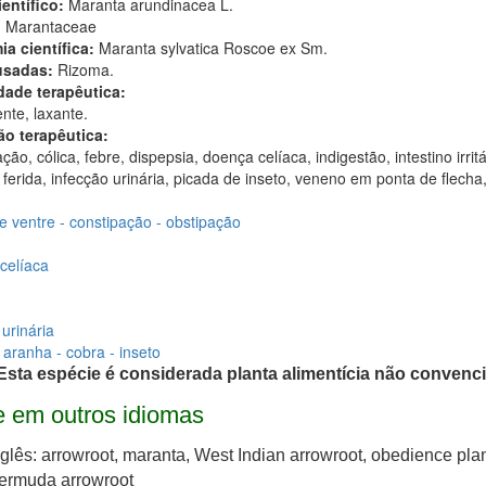
entífico:
Maranta arundinacea L.
:
Marantaceae
ia científica:
Maranta sylvatica Roscoe ex Sm.
usadas:
Rizoma.
dade terapêutica:
nte, laxante.
ão terapêutica:
ção, cólica, febre, dispepsia, doença celíaca, indigestão, intestino irritá
, ferida, infecção urinária, picada de inseto, veneno em ponta de flecha
e ventre - constipação - obstipação
celíaca
urinária
 aranha - cobra - inseto
Esta espécie é considerada planta alimentícia não convenci
 em outros idiomas
nglês: arrowroot, maranta, West Indian arrowroot, obedience plan
ermuda arrowroot