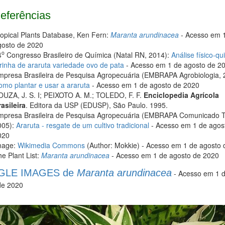
eferências
opical Plants Database, Ken Fern:
Maranta arundinacea
- Acesso em 
gosto de 2020
o
4
Congresso Brasileiro de Química (Natal RN, 2014):
Análise físico-qu
rinha de araruta variedade ovo de pata
- Acesso em 1 de agosto de 2
mpresa Brasileira de Pesquisa Agropecuária (EMBRAPA Agrobiologia, 
mo plantar e usar a araruta
- Acesso em 1 de agosto de 2020
OUZA, J. S. I; PEIXOTO A. M.; TOLEDO, F. F.
Enciclopedia Agrícola
asileira
. Editora da USP (EDUSP), São Paulo. 1995.
mpresa Brasileira de Pesquisa Agropecuária (EMBRAPA Comunicado T
005):
Araruta - resgate de um cultivo tradicional
- Acesso em 1 de agos
020
mage:
Wikimedia Commons
(Author: Mokkie) - Acesso em 1 de agosto 
e Plant List:
Maranta arundinacea
- Acesso em 1 de agosto de 2020
LE IMAGES de
Maranta arundinacea
- Acesso em 1 
de 2020