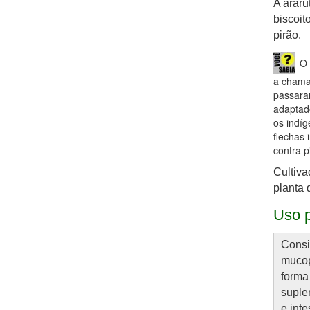
A araru
biscoit
pirão.
O 
a chamav
passaram
adaptad
os indíg
flechas 
contra p
Cultiva
planta 
Uso p
Consi
mucop
forma
suple
e intes