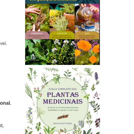
vel,
,
onal.
t,