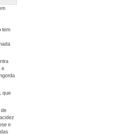
tem
ó tem
rmada
ntra
 e
engorda
, que
 de
 acidez
ose e
 das