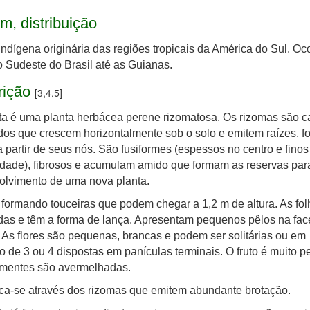
m, distribuição
indígena originária das regiões tropicais da América do Sul. Oc
 Sudeste do Brasil até as Guianas.
rição
[3,4,5]
ta é uma planta herbácea perene rizomatosa. Os rizomas são c
dos que crescem horizontalmente sob o solo e emitem raízes, fo
 partir de seus nós. São fusiformes (espessos no centro e finos
dade), fibrosos e acumulam amido que formam as reservas par
olvimento de uma nova planta.
formando touceiras que podem chegar a 1,2 m de altura. As fol
das e têm a forma de lança. Apresentam pequenos pêlos na fac
r. As flores são pequenas, brancas e podem ser solitárias ou em
o de 3 ou 4 dispostas em panículas terminais. O fruto é muito 
ementes são avermelhadas.
ica-se através dos rizomas que emitem abundante brotação.