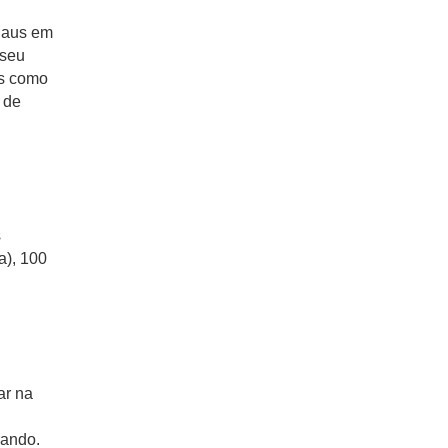
ngaus em
 seu
os como
 de
s
a), 100
ar na
rando.