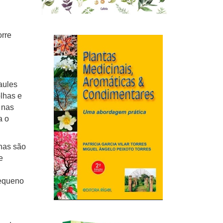
orre
aules
lhas e
 nas
a o
has são
e
pequeno