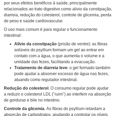
por seus efeitos benéficos à saúde, principalmente
relacionados ao trato digestivo como alivio da constipação,
diarreia, redução do colesterol, controle de glicemia, perda
de peso e saúde cardiovascular.
O uso mais comum é para regular o funcionamento
intestinal:
Alívio da constipação
(prisão de ventre): as fibras
solúveis do psyllium formam um gel ao entrar em
contato com a água, o que aumenta o volume e a
umidade das fezes, facilitando a evacuação.
Tratamento de diarreia leve
: o gel formado também
pode ajudar a absorver excesso de água nas fezes,
atuando como regulador intestinal.
Redução do colesterol
.
O consumo regular pode ajudar
a r
eduzir o colesterol LDL ("ruim") ao interferir na absorção
de gorduras e bile no intestino.
Controle da glicemia
.
As fibras do psyllium retardam a
absorção de carboidratos, ajudando a c
ontrolar os níveis