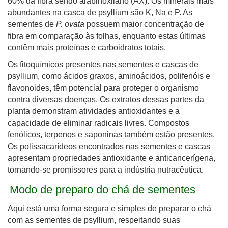
60% da fibra sendo arabinoxilano (AX). Os minerais mais
abundantes na casca de psyllium são K, Na e P. As
sementes de
P. ovata
possuem maior concentração de
fibra em comparação às folhas, enquanto estas últimas
contêm mais proteínas e carboidratos totais.
Os fitoquímicos presentes nas sementes e cascas de
psyllium, como ácidos graxos, aminoácidos, polifenóis e
flavonoides, têm potencial para proteger o organismo
contra diversas doenças. Os extratos dessas partes da
planta demonstram atividades antioxidantes e a
capacidade de eliminar radicais livres. Compostos
fenólicos, terpenos e saponinas também estão presentes.
Os polissacarídeos encontrados nas sementes e cascas
apresentam propriedades antioxidante e anticancerígena,
tornando-se promissores para a indústria nutracêutica.
Modo de preparo do chá de sementes
Aqui está uma forma segura e simples de preparar o chá
com as sementes de psyllium, respeitando suas