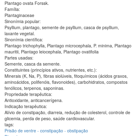
Plantago ovata Forssk.
Família:
Plantaginaceae
Sinonímia popular:
Psyllium, plantago, semente de psyllium, casca de psyllium,
laxante vegetal.
Sinonímia científica:
Plantago trichophylla, Plantago microcephala, P. minima, Plantago
mauritii, Plantago leiocephala, Plantago ovatifolia
Partes usadas:
Semente, casca da semente.
Constituintes (princípios ativos, nutrientes, etc.):
Minerais (K, Na, P), fibras siolúveis, fitoquímicos (ácidos graxos,
aminoácidos, polifenóis, flavonoides), carbohidratos, compostos
fenólicos, terpenos, saponinas.
Propriedade terapêutica:
Antioxidante, anticancerígena.
Indicação terapêutica:
Alívio de constipação, diarreia, redução de colesterol, controle de
glicemia, perda de peso, saúde cardiovascular.
tags:
Prisão de ventre - constipação - obstipação