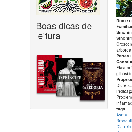
Nome ci
Boas dicas de
Família
leitura
Sinoním
Sinoním
Crescent
arborea 
Partes 
Constitu
Flavonoi
glicósid
Proprie
Diurético
Indicaç
Problema
inflamaç
tags:
Asma
Bronqui
Diarreia