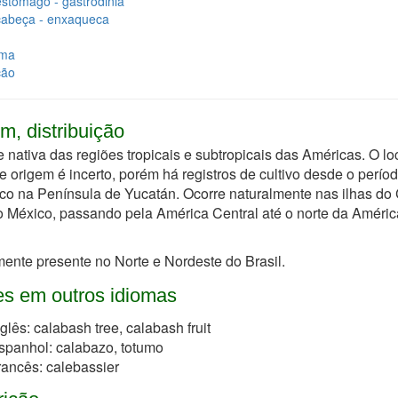
stômago - gastrodinia
cabeça - enxaqueca
ma
ção
m, distribuição
 nativa das regiões tropicais e subtropicais das Américas. O lo
e origem é incerto, porém há registros de cultivo desde o períod
co na Península de Yucatán. Ocorre naturalmente nas ilhas do
 México, passando pela América Central até o norte da Améric
nte presente no Norte e Nordeste do Brasil.
s em outros idiomas
nglês: calabash tree, calabash fruit
spanhol: calabazo, totumo
rancês: calebassier