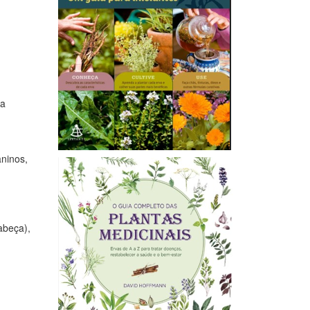
ia
aninos,
abeça),