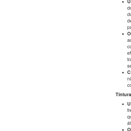
U
d
d
d
p
O
a
c
e
t
s
C
n
c
Tintura
U
f
q
á
O