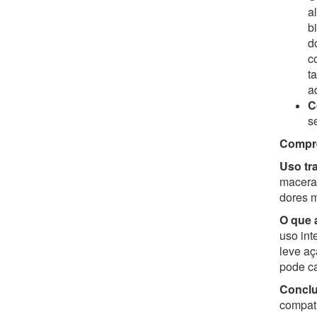
a
b
d
c
t
a
C
s
Compre
Uso tr
macerad
dores m
O que a
uso int
leve aç
pode ca
Conclu
compatí