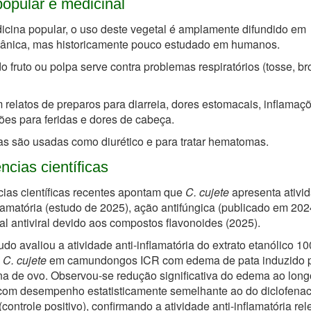
opular e medicinal
cina popular, o uso deste vegetal é amplamente difundido em
tânica, mas historicamente pouco estudado em humanos.
o fruto ou polpa serve contra problemas respiratórios (tosse, br
 relatos de preparos para diarreia, dores estomacais, inflamaç
ões para feridas e dores de cabeça.
as são usadas como diurético e para tratar hematomas.
ncias científicas
ias científicas recentes apontam que
C. cujete
apresenta ativi
flamatória (estudo de 2025), ação antifúngica (publicado em 202
al antiviral devido aos compostos flavonoides (2025).
do avaliou a atividade anti-inflamatória do extrato etanólico 1
e
C. cujete
em camundongos ICR com edema de pata induzido 
a de ovo. Observou-se redução significativa do edema ao long
com desempenho estatisticamente semelhante ao do diclofena
(controle positivo), confirmando a atividade anti-inflamatória rel