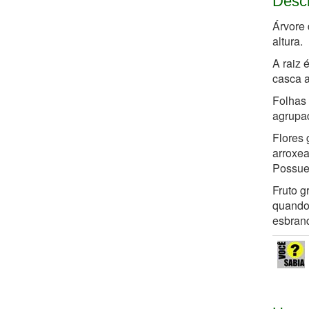
Desc
Árvore 
altura.
A raiz 
casca a
Folhas 
agrupad
Flores 
arroxea
Possuem
Fruto g
quando
esbran