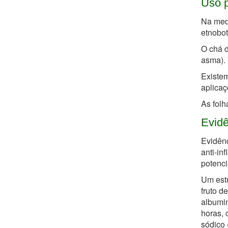
Uso p
Na medi
etnobo
O chá d
asma).
Existem
aplicaç
As folh
Evidê
Evidênc
anti-in
potenci
Um estu
fruto d
albumin
horas, 
sódico 