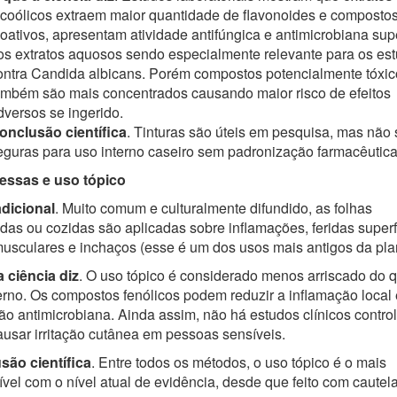
lcoólicos extraem maior quantidade de flavonoides e composto
ioativos, apresentam atividade antifúngica e antimicrobiana supe
os extratos aquosos sendo especialmente relevante para os es
ontra Candida albicans. Porém compostos potencialmente tóxic
ambém são mais concentrados causando maior risco de efeitos
dversos se ingerido.
onclusão científica
. Tinturas são úteis em pesquisa, mas não
eguras para uso interno caseiro sem padronização farmacêutica
ssas e uso tópico
adicional
. Muito comum e culturalmente difundido, as folhas
as ou cozidas são aplicadas sobre inflamações, feridas superfi
usculares e inchaços (esse é um dos usos mais antigos da plan
 ciência diz
. O uso tópico é considerado menos arriscado do 
erno. Os compostos fenólicos podem reduzir a inflamação local
ão antimicrobiana. Ainda assim, não há estudos clínicos contro
usar irritação cutânea em pessoas sensíveis.
são científica
. Entre todos os métodos, o uso tópico é o mais
vel com o nível atual de evidência, desde que feito com cautela