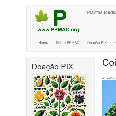
Pular
Plantas Medic
para
o
conteúdo
principal
Home
Sobre PPMAC
Doação PIX
Coi
Doação PIX
Enviado