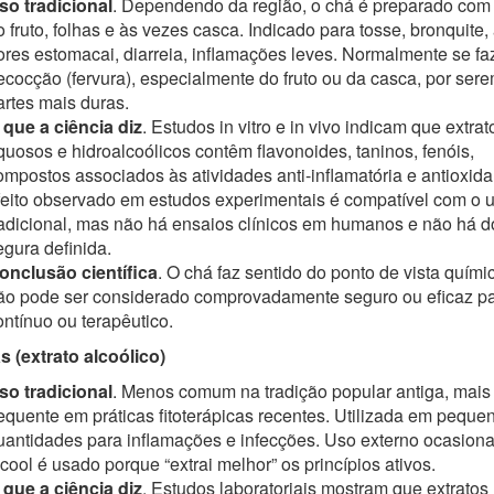
so tradicional
. Dependendo da região, o chá é preparado com
o fruto, folhas e às vezes casca. Indicado para tosse, bronquite,
ores estomacai, diarreia, inflamações leves. Normalmente se fa
ecocção (fervura), especialmente do fruto ou da casca, por ser
artes mais duras.
 que a ciência diz
. Estudos in vitro e in vivo indicam que extrat
quosos e hidroalcoólicos contêm flavonoides, taninos, fenóis,
ompostos associados às atividades anti-inflamatória e antioxida
feito observado em estudos experimentais é compatível com o 
radicional, mas não há ensaios clínicos em humanos e não há 
egura definida.
onclusão científica
. O chá faz sentido do ponto de vista quími
ão pode ser considerado comprovadamente seguro ou eficaz p
ontínuo ou terapêutico.
s (extrato alcoólico)
so tradicional
. Menos comum na tradição popular antiga, mais
requente em práticas fitoterápicas recentes. Utilizada em peque
uantidades para inflamações e infecções. Uso externo ocasional
lcool é usado porque “extrai melhor” os princípios ativos.
 que a ciência diz
. Estudos laboratoriais mostram que extratos