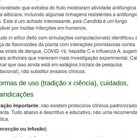
onstrado que extratos do fruto mostraram atividade antifúngica
a albicans
, incluindo algumas linhagens resistentes a antifúngi
 Este é um achado interessante, pois
Candida
é um fungo
sável por muitas infecções em humanos.
tudo
in silico
(feito com simulações computacionais) identificou 
a de flavonoides da planta com interações promissoras contra
as virais de dengue, COVID-19, hepatite C e influenza A, suger
ais antivirais que merecem mais investigação experimental. C
ar que isso ainda está em estágios iniciais de pesquisa
acional), não substitui ensaios clínicos.
ormas de uso (tradição x ciência), cuidados,
aindicações
ação importante
: não existem protocolos clínicos padronizad
anta. Tudo abaixo é descritivo e educativo, não uma recomend
tica.
ecocção ou infusão)