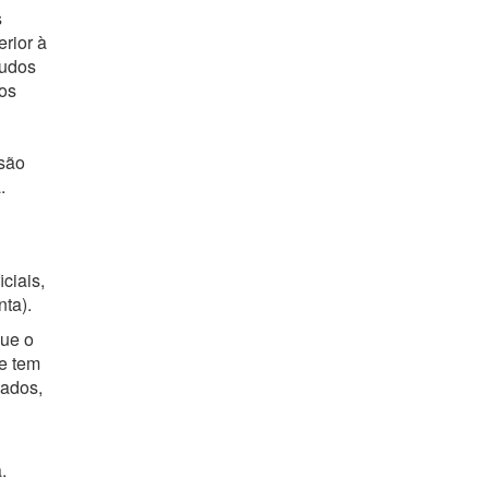
s
rior à
tudos
os
 são
.
ciais,
ta).
que o
 e tem
lados,
.