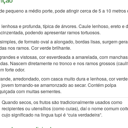
rição
de pequeno a médio porte, pode atingir cerca de 5 a 10 metros 
é lenhosa e profunda, típica de árvores. Caule lenhoso, ereto e 
cinzentada, podendo apresentar ramos tortuosos.
simples, de formato oval a alongado, bordas lisas, surgem ger
as nos ramos. Cor verde brilhante.
grandes e vistosas, cor esverdeada a amarelada, com manchas
das. Nascem diretamente no tronco e nos ramos grossos (caulifl
 forte odor.
rande, arredondado, com casca muito dura e lenhosa, cor verde
 jovem tornando-se amarronzado ao secar. Contém polpa
quiçada com muitas sementes.
Quando secos, os frutos são tradicionalmente usados como
recipientes ou utensílios (como cuias), daí o nome comum coité
cujo significado na lingua tupi é “cuia verdadeira”.