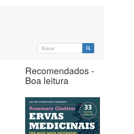
Formulário
de
Buscar
busca
Recomendados -
Boa leitura