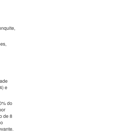
onquite,
ões,
dade
4) e
00% do
por
o de 8
co
evante.