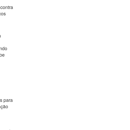
 contra
cos
a
indo
abe
os para
ação