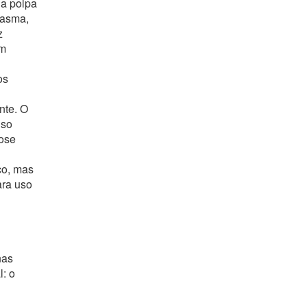
 a polpa
 asma,
z
em
os
nte. O
uso
dose
co, mas
ara uso
nas
: o