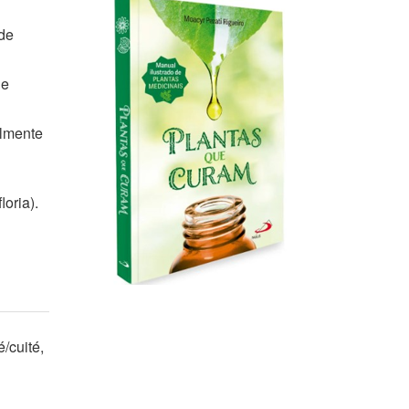
de
de
almente
oria).
/cuité,