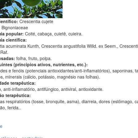
entífico:
Crescentia cujete
:
Bignoniaceae
ia popular:
Coité, cabaça, cuietê, cuieira.
ia científica:
ia acuminata Kunth, Crescentia angustifolia Willd. ex Seem., Crescent
Raf.
usadas:
folha, fruto, polpa.
intes (princípios ativos, nutrientes, etc.):
des e fenóis (potenciais antioxidantes/anti-inflamatórios), saponinas, t
os, minerais (cálcio, potássio, magnésio nas folhas).
dade terapêutica:
, anti-inflamatório, antifúngico, antiviral, antioxidante.
ão terapêutica:
s respiratórios (tosse, bronquite, asma), diarreia, dores (estômago, c
ão, ferida..
te