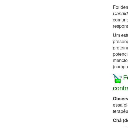
Foi dem
Candid
comuns.
respon
Um es
presenç
proteín
potenci
mencion
(comput
F
contr
Observ
essa pl
terapêu
Chá (d