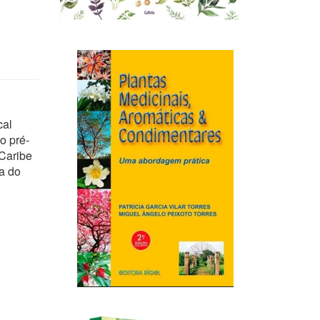
cal
o pré-
 Caribe
a do