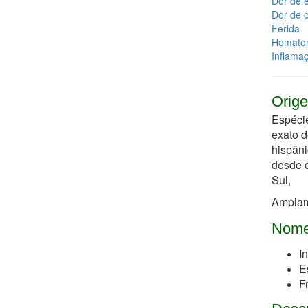
Dor de e
Dor de 
Ferida
Hemato
Inflama
Orige
Espécie
exato d
hispâni
desde o
Sul,
Amplame
Nome
I
E
F