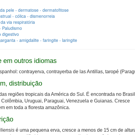
da pele - dermatose - dermatofitose
trual - cólica - dismenorreia
da via respiratória
- Paludismo
o digestivo
rganta - amigdalite - faringite - laringite
 em outros idiomas
spanhol: contrayerva, contrayerba de las Antillas, taropé (Parag
m, distribuição
das regiões tropicais da América do Sul. É encontrada no Brasil
, Colômbia, Uruguai, Paraguai, Venezuela e Guianas. Cresce
m em toda a floresta amazônica.
rição
iliensis
é uma pequena erva, cresce a menos de 15 cm de altur