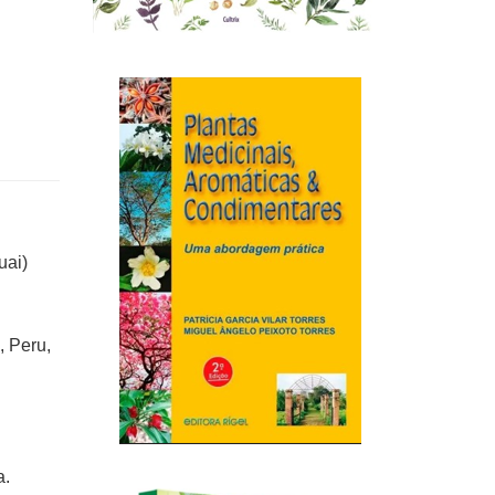
uai)
, Peru,
a.