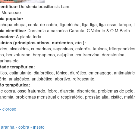
entífico:
Dorstenia brasiliensis Lam.
:
Moraceae
ia popular:
chupa-chupa, conta-de-cobra, figueirinha, liga-liga, liga-osso, tarope, t
ia científica:
Dorstenia amazonica Carauta, C.Valente & O.M.Barth
usadas:
A planta toda.
intes (princípios ativos, nutrientes, etc.):
des, alcaloides, cumarinas, saponinas, esteróis, taninos, triterpenoides
co, benzofurano, bergapteno, cajupina, contraervina, dorestenina,
rinas etc.
dade terapêutica:
tico, estimulante, diaforético, tônico, diurético, emenagogo, antimalárico
ório, analgésico, antipirético, abortivo, refrescante.
ão terapêutica:
e cobra, osso fraturado, febre, diarreia, disenteria, problemas de pele,
anemia, problemas menstrual e respiratório, pressão alta, cistite, malár
 clorose
 aranha - cobra - inseto