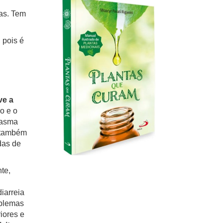
as. Tem
 pois é
ve a
o e o
lasma
 também
das de
te,
iarreia
oblemas
riores e