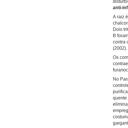
distúrb
anti-i
A raiz 
chalcon
Dois tr
B foram
contra 
(2002).
Os comp
contrae
furanoc
No Para
control
purific
quente 
elimin
emprega
costuma
gargant