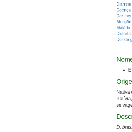
Diarreia
Doença 
Dor mens
Afecção 
Malária 
Distúrbi
Dor de ga
Nome
E
Orige
Nativa 
Bolívia
selvage
Desc
D. bras