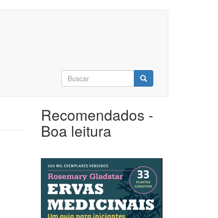
Formulário
de
Buscar
busca
Recomendados -
Boa leitura