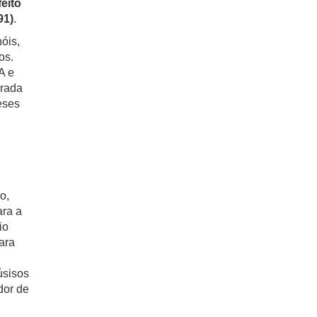
eito
91)
.
nóis,
os.
A e
erada
eses
o,
ara a
io
ara
úsisos
dor de