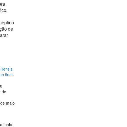
ara
ico,
péptico
ação de
parar
liensis:
on fines
20
 de
 de maio
e maio