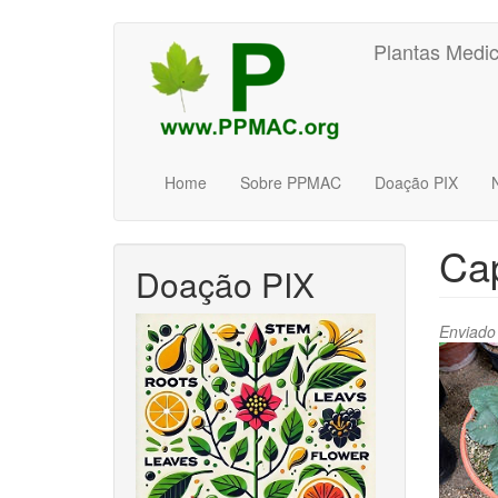
Pular
Plantas Medic
para
o
conteúdo
principal
Home
Sobre PPMAC
Doação PIX
Cap
Doação PIX
Enviado