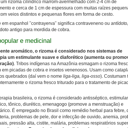
 um rizoma cilíndrico marrom-avermelhado com 2-4 cm de
mento e cerca de 1 cm de espessura com muitas raízes pequen
com veios distintos e pequenas flores em forma de cesto.
em espanhol "contrayerva" significa contraveneno ou antídoto,
doto antigo para mordida de cobra.
opular e medicinal
ente aromático, o rizoma é considerado nos sistemas de
rapia um estimulante suave e diaforético (aumenta ou promo
iração)
. Tribos indígenas na Amazônia esmagam o rizoma fresc
m em picadas de cobra e insetos venenosos. Usam como catap
os quebrados (daí vem o nome
liga-liga, liga-osso
). Costumam
nternamente o rizoma fresco triturado para o tratamento de pica
terapia brasileira, o rizoma é considerado antisséptico, estimulan
tico, tônico, diurético, emenagogo (promove a menstruação) e
árico. É empregado no Brasil como remédio herbal para febre, d
teria, problemas de pele, dor e infecção de ouvido, anemia, pr
ais, pressão alta, cistite, malária, problemas respiratórios supe