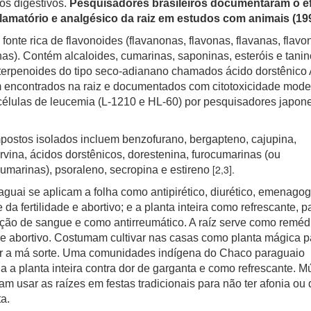
ios digestivos.
Pesquisadores brasileiros documentaram o ef
nflamatório e analgésico da raiz em estudos com animais (19
é fonte rica de flavonoides (flavanonas, flavonas, flavanas, flavo
as). Contém alcaloides, cumarinas, saponinas, esteróis e tanin
iterpenoides do tipo seco-adianano chamados ácido dorstênico 
 encontrados na raiz e documentados com citotoxicidade mod
células de leucemia (L-1210 e HL-60) por pesquisadores japon
ostos isolados incluem benzofurano, bergapteno, cajupina,
rvina, ácidos dorstênicos, dorestenina, furocumarinas (ou
[2,3].
umarinas), psoraleno, secropina e estireno
guai se aplicam a folha como antipirético, diurético, emenagog
e da fertilidade e abortivo; e a planta inteira como refrescante, p
ação de sangue e como antirreumático. A raíz serve como reméd
e abortivo. Costumam cultivar nas casas como planta mágica p
ar a má sorte. Uma comunidades indígena do Chaco paraguaio
 a planta inteira contra dor de garganta e como refrescante. M
m usar as raízes em festas tradicionais para não ter afonia ou 
a.