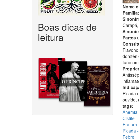
Nome ci
Família
Sinoním
Boas dicas de
Carapá, 
Sinoním
leitura
Partes 
Constitu
Flavonoi
dorstêni
furocuma
Proprie
Antissép
inflamat
Indicaç
Picada d
ouvido, 
tags:
Anemia -
Cistite
Fratura
Picada -
Febre