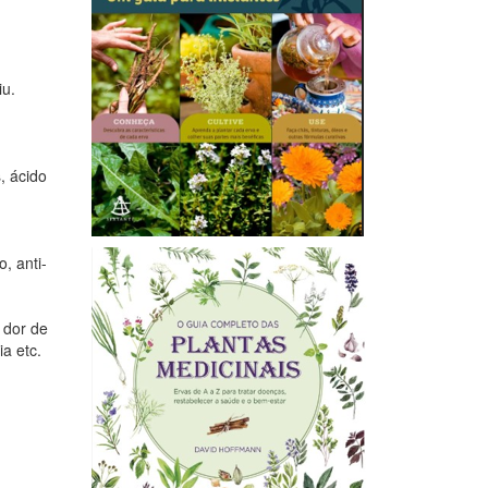
iu.
, ácido
, anti-
 dor de
ia etc.