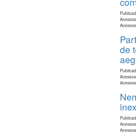
com
Publica
Acessos 
Acessos
Part
de 
aeg
Publica
Acessos 
Acessos
Nem
ine
Publica
Acessos 
Acessos