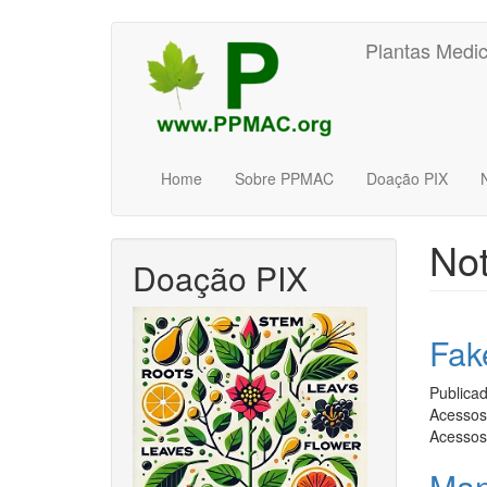
Pular
Plantas Medic
para
o
conteúdo
principal
Home
Sobre PPMAC
Doação PIX
Not
Doação PIX
Fak
Publica
Acessos 
Acessos
Man