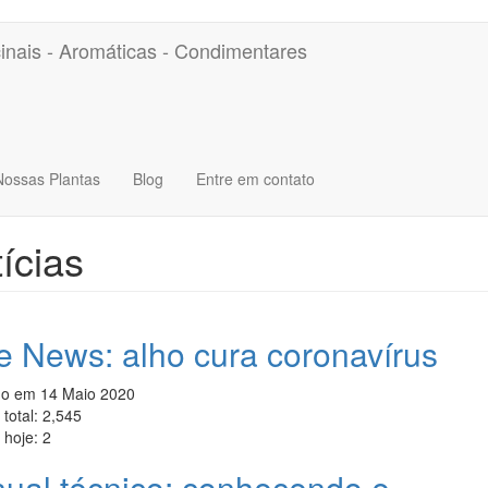
inais - Aromáticas - Condimentares
Nossas Plantas
Blog
Entre em contato
ícias
e News: alho cura coronavírus
do em
14 Maio 2020
total:
2,545
 hoje:
2
ual técnico: conhecendo e