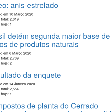
eo: anis-estrelado
do em
10 Março 2020
total:
2,619
 hoje:
1
sil detém segunda maior base de
os de produtos naturais
do em
6 Março 2020
total:
2,789
 hoje:
2
ultado da enquete
do em
14 Janeiro 2020
total:
2,554
 hoje:
1
postos de planta do Cerrado