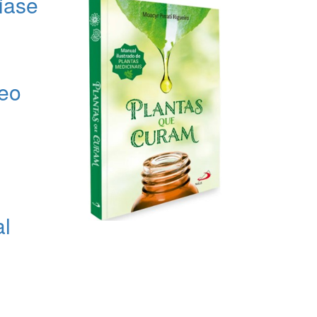
íase
leo
al