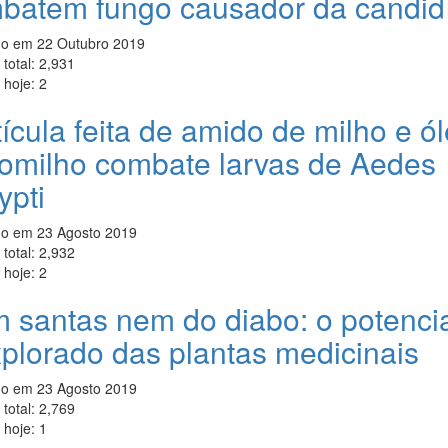
batem fungo causador da candid
do em
22 Outubro 2019
total:
2,931
 hoje:
2
ícula feita de amido de milho e ó
tomilho combate larvas de Aedes
ypti
do em
23 Agosto 2019
total:
2,932
 hoje:
2
 santas nem do diabo: o potenci
xplorado das plantas medicinais
do em
23 Agosto 2019
total:
2,769
 hoje:
1