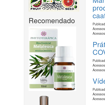
pro
caa
Recomendado
Publica
Acessos 
Acessos
Prá
COV
Publica
Acessos 
Acessos
Víd
Publica
Acessos 
Acessos