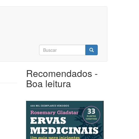
Formulário
de
Buscar
busca
Recomendados -
Boa leitura