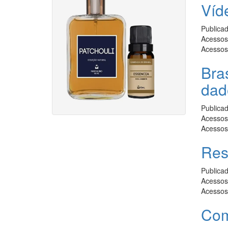
Víd
Publica
Acessos 
Acessos
Bra
dad
Publica
Acessos 
Acessos
Res
Publica
Acessos 
Acessos
Com