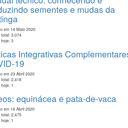
duzindo sementes e mudas da
tinga
do em
14 Maio 2020
total:
3,074
 hoje:
3
ticas Integrativas Complementare
ID-19
do em
23 Abril 2020
total:
2,418
 hoje:
1
eos: equinácea e pata-de-vaca
do em
16 Abril 2020
total:
2,475
 hoje:
1