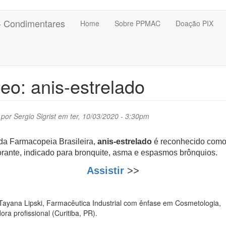
 - Condimentares
Home
Sobre PPMAC
Doação PIX
eo: anis-estrelado
 por
Sergio Sigrist
em ter, 10/03/2020 - 3:30pm
da Farmacopeia Brasileira,
anis-estrelado
é reconhecido com
rante, indicado para bronquite, asma e espasmos brônquios.
Assistir
>>
Tayana Lipski, Farmacêutica Industrial com ênfase em Cosmetologia,
ra profissional (Curitiba, PR).