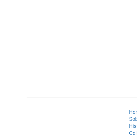
Ho
So
His
Col