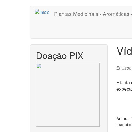
Pular
Plantas Medicinais - Aromáticas
para
o
conteúdo
principal
Víd
Doação PIX
Enviado
Planta 
expecto
Autora: 
maquiado