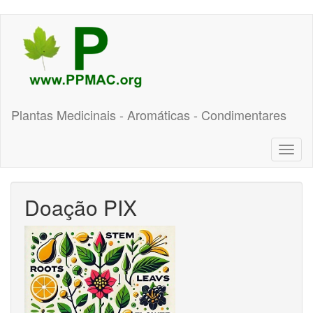
Pular
para
o
conteúdo
principal
Plantas Medicinais - Aromáticas - Condimentares
Toggl
naviga
Doação PIX