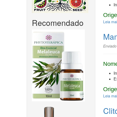
I
Orige
Recomendado
Leia ma
Ma
Enviado
Nome
I
Es
Orige
Leia ma
Clit