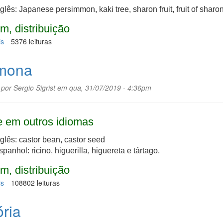
nglês: Japanese persimmon, kaki tree, sharon fruit, fruit of sharo
m, distribuição
is
sobre
5376 leituras
Caqui
mona
 por
Sergio Sigrist
em qua, 31/07/2019 - 4:36pm
 em outros idiomas
nglês: castor bean, castor seed
panhol: ricino, higuerilla, higuereta e tártago.
m, distribuição
is
sobre
108802 leituras
Mamona
ória