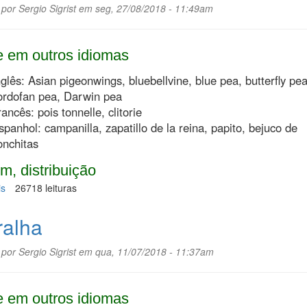
 por
Sergio Sigrist
em seg, 27/08/2018 - 11:49am
 em outros idiomas
nglês: Asian pigeonwings, bluebellvine, blue pea, butterfly pea
ordofan pea, Darwin pea
rancês: pois tonnelle, clitorie
spanhol: campanilla, zapatillo de la reina, papito, bejuco de
onchitas
m, distribuição
is
sobre
26718 leituras
Clitória
ralha
 por
Sergio Sigrist
em qua, 11/07/2018 - 11:37am
 em outros idiomas