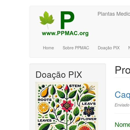
Pular
Plantas Medic
para
o
conteúdo
principal
Home
Sobre PPMAC
Doação PIX
Pro
Doação PIX
Caq
Enviado
Nome