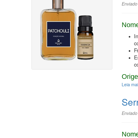
Enviado
Nome
I
c
F
E
c
Orige
Leia ma
Ser
Enviado
Nome