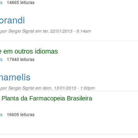
is
sobre
14665 leituras
Noni
orandi
 por
Sergio Sigrist
em ter, 22/01/2013 - 9:14am
 em outros idiomas
is
sobre
17940 leituras
Jaborandi
amelis
 por
Sergio Sigrist
em dom, 13/01/2013 - 1:00pm
Planta da Farmacopeia Brasileira
is
sobre
16605 leituras
Hamamelis