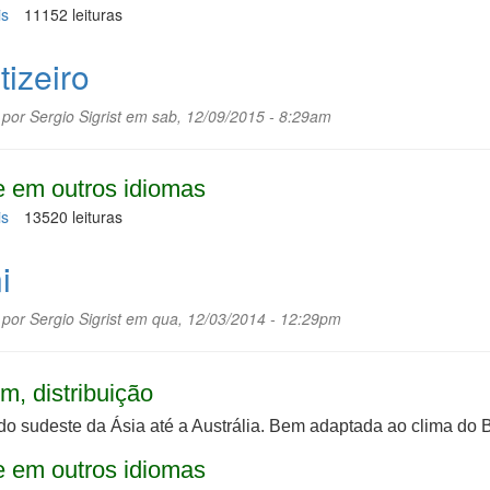
is
sobre
11152 leituras
Serralha
tizeiro
 por
Sergio Sigrist
em sab, 12/09/2015 - 8:29am
 em outros idiomas
is
sobre
13520 leituras
Buritizeiro
i
 por
Sergio Sigrist
em qua, 12/03/2014 - 12:29pm
m, distribuição
do sudeste da Ásia até a Austrália. Bem adaptada ao clima do B
 em outros idiomas