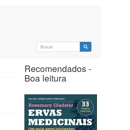
Formulário
de
Buscar
busca
Recomendados -
Boa leitura