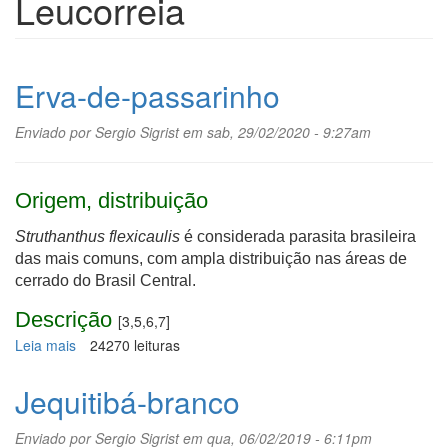
Leucorreia
Erva-de-passarinho
Enviado por
Sergio Sigrist
em sab, 29/02/2020 - 9:27am
Origem, distribuição
Struthanthus flexicaulis
é considerada parasita brasileira
das mais comuns, com ampla distribuição nas áreas de
cerrado do Brasil Central.
Descrição
[3,5,6,7]
Leia mais
sobre
24270 leituras
Erva-
de-
Jequitibá-branco
passarinho
Enviado por
Sergio Sigrist
em qua, 06/02/2019 - 6:11pm