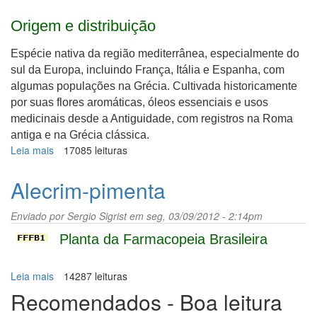
Origem e distribuição
Espécie nativa da região mediterrânea, especialmente do
sul da Europa, incluindo França, Itália e Espanha, com
algumas populações na Grécia. Cultivada historicamente
por suas flores aromáticas, óleos essenciais e usos
medicinais desde a Antiguidade, com registros na Roma
antiga e na Grécia clássica.
Leia mais
sobre
17085 leituras
Lavanda-
inglesa
Alecrim-pimenta
Enviado por
Sergio Sigrist
em seg, 03/09/2012 - 2:14pm
Planta da Farmacopeia Brasileira
Leia mais
sobre
14287 leituras
Alecrim-
Recomendados - Boa leitura
pimenta