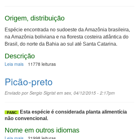
Origem, distribuição
Espécie encontrada no sudoeste da Amazônia brasileira,
na Amazônia boliviana e na floresta costeira atlântica do
Brasil, do norte da Bahia ao sul até Santa Catarina.
Descrição
Leia mais
sobre
11778 leituras
Jequitibá-
branco
Picão-preto
Enviado por
Sergio Sigrist
em sex, 04/12/2015 - 2:17pm
Esta espécie é considerada planta alimentícia
não convencional.
Nome em outros idiomas
Leia mais
sobre
21998 leituras