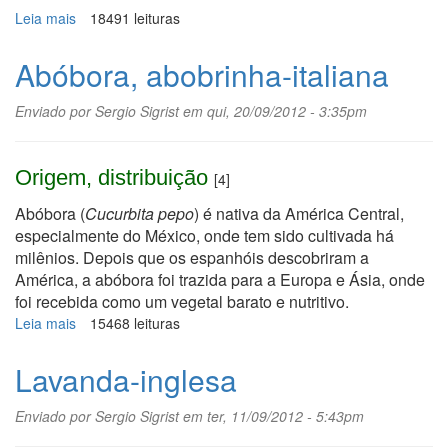
Leia mais
sobre
18491 leituras
Barbatimão
Abóbora, abobrinha-italiana
Enviado por
Sergio Sigrist
em qui, 20/09/2012 - 3:35pm
Origem, distribuição
[4]
Abóbora (
Cucurbita pepo
) é nativa da América Central,
especialmente do México, onde tem sido cultivada há
milênios. Depois que os espanhóis descobriram a
América, a abóbora foi trazida para a Europa e Ásia, onde
foi recebida como um vegetal barato e nutritivo.
Leia mais
sobre
15468 leituras
Abóbora,
abobrinha-
Lavanda-inglesa
italiana
Enviado por
Sergio Sigrist
em ter, 11/09/2012 - 5:43pm