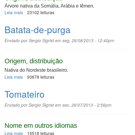
Árvore nativa da Somália, Arábia e Iêmen.
Leia mais
sobre
23102 leituras
Mirra
Batata-de-purga
Enviado por
Sergio Sigrist
em seg, 26/08/2013 - 12:40pm
Origem, distribuição
Nativa do Nor
de
ste brasileiro.
Leia mais
sobre
93878 leituras
Batata-
de-
Tomateiro
purga
Enviado por
Sergio Sigrist
em sex, 26/07/2013 - 2:56pm
Nome em outros idiomas
Leia mais
sobre
15518 leituras