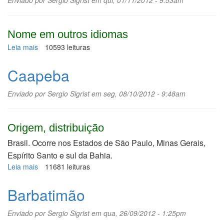
Enviado por
Sergio Sigrist
em qui, 01/11/2012 - 9:53am
Nome em outros idiomas
Leia mais
sobre
10593 leituras
Citronela
Caapeba
Enviado por
Sergio Sigrist
em seg, 08/10/2012 - 9:48am
Origem, distribuição
Brasil. Ocorre nos Estados de São Paulo, Minas Gerais,
Espírito Santo e sul da Bahia.
Leia mais
sobre
11681 leituras
Caapeba
Barbatimão
Enviado por
Sergio Sigrist
em qua, 26/09/2012 - 1:25pm