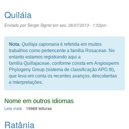
Tomateiro
Quiláia
Enviado por
Sergio Sigrist
em sex, 26/07/2013 - 1:52pm
Nota.
Quillaja saponaria
é referida em muitos
trabalhos como pertencente a família Rosaceae. No
entanto estamos registrando aqui a
família Quillajaceae, conforme consta em Angiosperm
Phylogeny Group (sistema de classificação APG III),
que leva em conta os recentes avanços, descobertas
e interpretações.
Nome em outros idiomas
Leia mais
sobre
19968 leituras
Quiláia
Ratânia