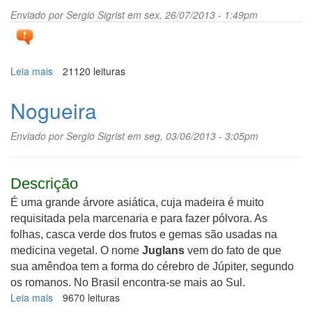
Enviado por
Sergio Sigrist
em sex, 26/07/2013 - 1:49pm
Leia mais
sobre
21120 leituras
Ratânia
Nogueira
Enviado por
Sergio Sigrist
em seg, 03/06/2013 - 3:05pm
Descrição
É uma grande árvore asiática, cuja madeira é muito
requisitada pela marcenaria e para fazer pólvora. As
folhas, casca verde dos frutos e gemas são usadas na
medicina vegetal. O nome
Juglans
vem do fato de que
sua amêndoa tem a forma do cérebro de Júpiter, segundo
os romanos. No Brasil encontra-se mais ao Sul.
Leia mais
sobre
9670 leituras
Nogueira