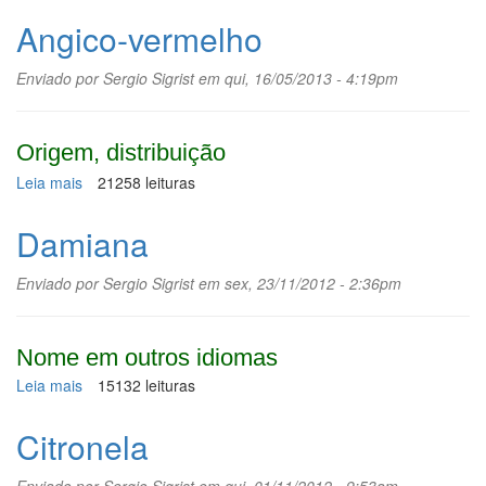
Angico-vermelho
Enviado por
Sergio Sigrist
em qui, 16/05/2013 - 4:19pm
Origem, distribuição
Leia mais
sobre
21258 leituras
Angico-
vermelho
Damiana
Enviado por
Sergio Sigrist
em sex, 23/11/2012 - 2:36pm
Nome em outros idiomas
Leia mais
sobre
15132 leituras
Damiana
Citronela