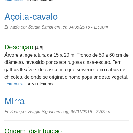
Picão-
preto
Açoita-cavalo
Enviado por
Sergio Sigrist
em ter, 04/08/2015 - 2:53pm
Descrição
[4,5]
Árvore atinge altura de 15 a 20 m. Tronco de 50 a 60 cm de
diâmetro, revestido por casca rugosa cinza-escuro.
Tem
galhos flexíveis de casca fina que servem como cabos de
chicotes, de onde se origina o nome popular deste vegetal.
Leia mais
sobre
36501 leituras
Açoita-
cavalo
Mirra
Enviado por
Sergio Sigrist
em seg, 05/01/2015 - 7:57am
Origem, distribuição