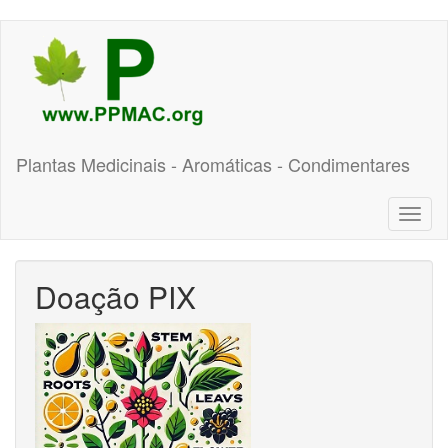
Pular
para
o
conteúdo
principal
Plantas Medicinais - Aromáticas - Condimentares
Toggl
naviga
Doação PIX