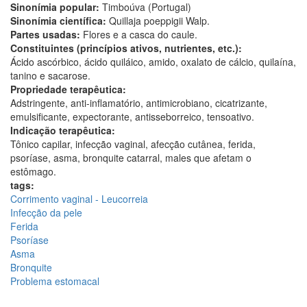
Sinonímia popular:
Timboúva (Portugal)
Sinonímia científica:
Quillaja poeppigii Walp.
Partes usadas:
Flores e a casca do caule.
Constituintes (princípios ativos, nutrientes, etc.):
Ácido ascórbico, ácido quiláico, amido, oxalato de cálcio, quilaína,
tanino e sacarose.
Propriedade terapêutica:
Adstringente, anti-inflamatório, antimicrobiano, cicatrizante,
emulsificante, expectorante, antisseborreico, tensoativo.
Indicação terapêutica:
Tônico capilar, infecção vaginal, afecção cutânea, ferida,
psoríase, asma, bronquite catarral, males que afetam o
estômago.
tags:
Corrimento vaginal - Leucorreia
Infecção da pele
Ferida
Psoríase
Asma
Bronquite
Problema estomacal