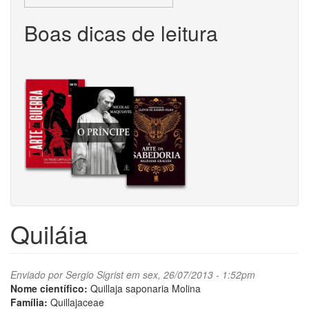
Boas dicas de leitura
Quiláia
Enviado por
Sergio Sigrist
em sex, 26/07/2013 - 1:52pm
Nome científico:
Quillaja saponaria Molina
Família:
Quillajaceae