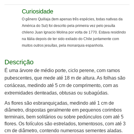
Curiosidade
O gê
nero Quillaja (
tem apenas três espécies, todas nativas
da
América do Sul)
foi descrito
pela primeira vez pelo jesuíta
chileno
Juan Ignacio Molina por volta de
1770. Estava residindo
na
Itália
depois de ter sido exilado do Chile
juntamente com
.
muitos outros jesuítas, pela monarquia espanhola
Descrição
É uma árvore de médio porte, ciclo perene, com ramos
pubescentes, que mede até 18 m de altura. As folhas são
coriáceas, medindo até 5 cm de comprimento, com as
extremidades denteadas, obtusas ou subagúdas.
As flores são esbranquiçadas, medindo até 1 cm de
diâmetro, dispostas geralmente em pequenos corimbos
terminais, bem solitários ou sobre pedúnculos com até 5
flores. Os folículos são estrelados, tomentosos, com até 3
cm de diâmetro, contendo numerosas sementes aladas.