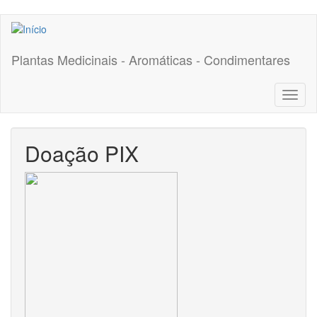
Pular
para
o
Plantas Medicinais - Aromáticas - Condimentares
conteúdo
principal
Toggl
naviga
Doação PIX