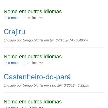
Nome em outros idiomas
Leia mais
sobre
22279 leituras
Couve,
couve-
Crajiru
manteiga
Enviado por
Sergio Sigrist
em ter, 07/10/2014 - 9:49pm
Nome em outros idiomas
Leia mais
sobre
30030 leituras
Crajiru
Castanheiro-do-pará
Enviado por
Sergio Sigrist
em sex, 26/10/2012 - 3:22pm
Nome em outros idiomas
Leia mais
sobre
17971 leituras