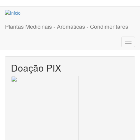
Pular
para
o
Plantas Medicinais - Aromáticas - Condimentares
conteúdo
principal
Toggl
naviga
Doação PIX