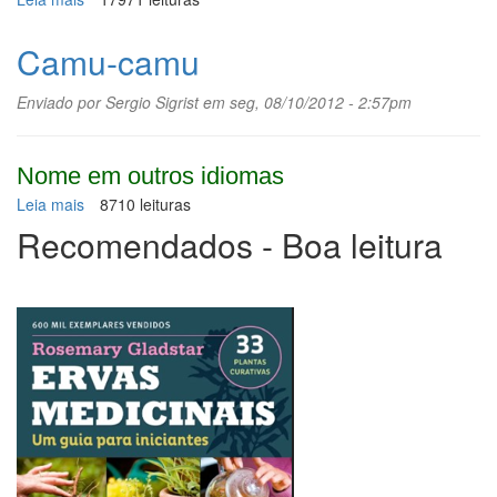
Castanheiro-
do-
Camu-camu
pará
Enviado por
Sergio Sigrist
em seg, 08/10/2012 - 2:57pm
Nome em outros idiomas
Leia mais
sobre
8710 leituras
Camu-
Recomendados - Boa leitura
camu