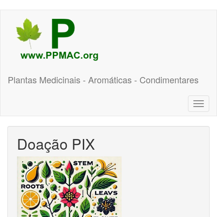
Pular
para
o
conteúdo
principal
Plantas Medicinais - Aromáticas - Condimentares
Toggl
naviga
Doação PIX