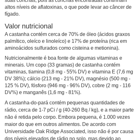
suas conchas, pois as conchas encontradas continham
altos níveis de aflatoxinas, o que pode levar ao câncer de
fígado.
Valor nutricional
A castanha contém cerca de 70% de óleo (ácidos graxos
palmítico, oleíco e linoleíco) e 17% de proteína (rica em
aminoácidos sulfurados como cisteina e metionina).
Nutricionalmente é boa fonte de algumas vitaminas e
minerais. Um copo (33 gramas) de castanha contém
vitaminas, tiamina (0,8 mg - 55% DV) e vitamina E (7,6 mg
DV 38%); cálcio (213 mg - 21% DV), magnésio (500 mg -
125 % DV), fósforo (946 mg - 96% DV), cobre (2 mg - 116
DV%) e manganês (1,6 mg - 81%).
A castanha-do-pará contém pequenas quantidades de
rádio, cerca de 1-7 pCi / g (40-260 Bq / kg), e a maior parte
não é retida pelo corpo. Embora pequena, é 1.000 vezes
maior do que em outros alimentos. De acordo com
Universidade Oak Ridge Associated, isso não é por causa
dos níveis elevados de rádio no solo, mas devido ao