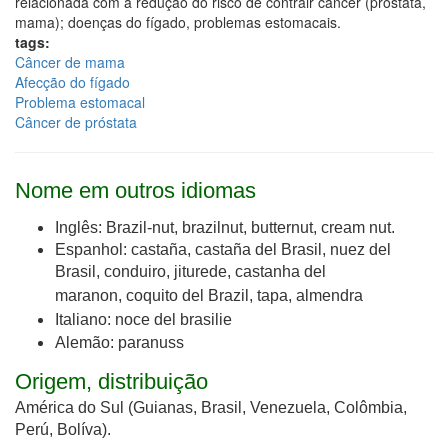
relacionada com a redução do risco de contrair câncer (próstata,
mama); doenças do fígado, problemas estomacais.
tags:
Câncer de mama
Afecção do fígado
Problema estomacal
Câncer de próstata
Nome em outros idiomas
Inglês: Brazil-nut, brazilnut, butternut, cream nut.
Espanhol: castaña, castaña del Brasil, nuez del
Brasil,
conduiro, jiturede, castanha del
maranon, coquito del Brazil, tapa,
almendra
Italiano: noce del brasilie
Alemão: paranuss
Origem, distribuição
América do Sul (Guianas, Brasil, Venezuela, Colômbia,
Perú, Bolíva).