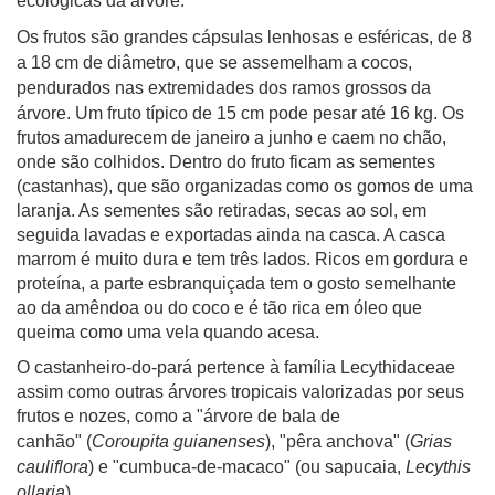
ecológicas da árvore.
Os frutos são grandes cápsulas lenhosas e esféricas, de 8
a 18 cm de diâmetro, que se assemelham a cocos,
pendurados nas extremidades dos ramos grossos da
árvore. Um fruto típico de 15 cm pode pesar até 16 kg. O
s
frutos amadurecem d
e janeiro a junho e caem no chão,
onde são colhidos. Dentro do fruto ficam as sementes
(castanhas), que
são organizadas como os gomos de uma
laranja. As sementes são retiradas, secas ao sol, em
seguida lavadas e exportadas ainda na casca. A casca
marrom é muito dura e tem três lados. Ricos em gordura e
proteína, a parte esbranquiçada tem o gosto semelhante
ao da amêndoa ou do coco e é tão rica em óleo que
queima como uma vela quando acesa.
O castanheiro-do-pará pertence à família Lecythidaceae
assim como outras árvores tropicais valorizadas por seus
frutos e nozes, como a "árvore de bala de
canhão"
(
Coroupita guianenses
), "pêra anchova" (
Grias
cauliflora
) e "cumbuca-de-macaco" (ou sapucaia,
Lecythis
ollaria
).