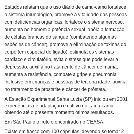
Estudos relatam que o
uso diário de camu-camu f
ortalece
o sistema imunológico, p
romove a vitalidade das pessoas
com deficiências orgânicas, f
ortalece o sistema nervoso,
aumenta no homem a potência sexual, a
póia a formação
de células brancas do sangue (combatendo algumas
espécies de câncer), p
romove a eliminação de toxinas do
corpo (em especial do fígado), e
stimula os sistemas
cardíaco e circulatório, e
vita o stress que pode levar a
depressão, a
uxilia no tratamento de câncer de mama,
a
umenta a resistência, combate a gripe e pneumonia
inclusive em crianças e pessoas de terceira idade, a
uxilia
no tratamento de prostatite e câncer de próstata.
A Estação Experimental Santa Luzia (SP) iniciou em 2001
experiências de adaptação e cultivo do camu-camu,
obtendo até o presente momento ótimos resultados.
Em São Paulo o fruto é encontrado no CEASA.
Existe em frasco com 100 cápsulas, devendo-se tomar 2