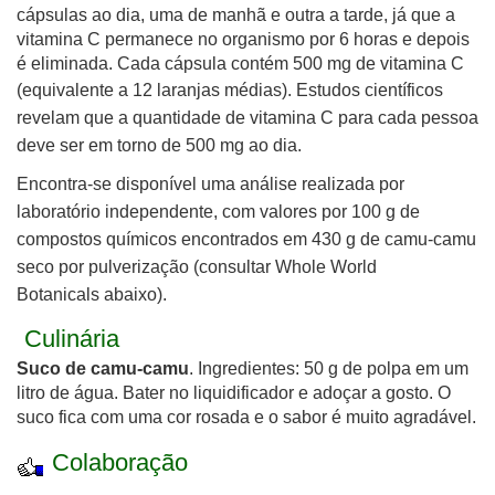
cápsulas ao dia, uma de manhã e outra a tarde, já que a
vitamina C permanece no organismo por 6 horas e depois
é eliminada. Cada cápsula contém 500 mg de vitamina C
(equivalente a 12 laranjas médias).
Estudos científicos
revelam que a quantidade de vitamina C para cada pessoa
deve ser em torno de 500 mg ao dia.
Encont
ra-se
disponível u
ma análise realizada por
laboratório independente, com
valores por 100 g de
compostos químicos e
ncontrados em 430 g de c
amu-c
amu
seco por pulverização
(consultar Whole World
Botanicals
abaixo).
Culinária
Suco de camu-camu
. Ingredientes: 50 g de polpa em um
litro de água. Bater no liquidificador e adoçar a gosto. O
suco fica com uma cor rosada e o sabor é muito agradável.
Colaboração