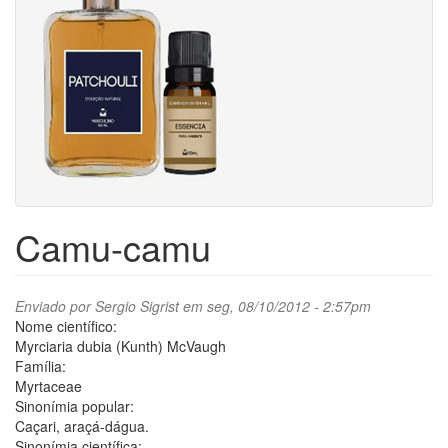
Camu-camu
Enviado por
Sergio Sigrist
em seg, 08/10/2012 - 2:57pm
Nome científico:
Myrciaria dubia (Kunth) McVaugh
Família:
Myrtaceae
Sinonímia popular:
Caçari, araçá-dágua.
Sinonímia científica: