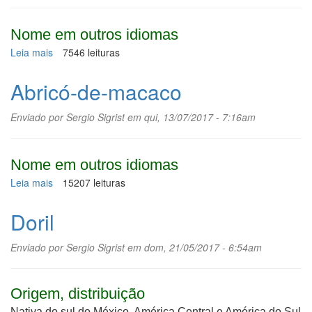
Nome em outros idiomas
Leia mais
sobre
7546 leituras
Prímula
Abricó-de-macaco
Enviado por
Sergio Sigrist
em qui, 13/07/2017 - 7:16am
Nome em outros idiomas
Leia mais
sobre
15207 leituras
Abricó-
de-
Doril
macaco
Enviado por
Sergio Sigrist
em dom, 21/05/2017 - 6:54am
Origem, distribuição
Nativa do sul do México, América Central e América do Sul