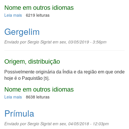
Nome em outros idiomas
Leia mais
sobre
6219 leituras
Resveratrol
Gergelim
Enviado por
Sergio Sigrist
em sex, 03/05/2019 - 3:56pm
Origem, distribuição
Possivelmente originária da Índia e da região em que onde
[5]
hoje é o Paquistão
.
Nome em outros idiomas
Leia mais
sobre
8638 leituras
Gergelim
Prímula
Enviado por
Sergio Sigrist
em sex, 04/05/2018 - 12:03pm