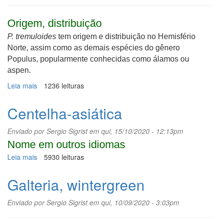
Origem, distribuição
P. tremuloides
tem origem e distribuição no Hemisfério
Norte, assim como as demais espécies do gênero
Populus, popularmente conhecidas como álamos ou
aspen.
Leia mais
sobre
1236 leituras
Pando
Centelha-asiática
Enviado por
Sergio Sigrist
em qui, 15/10/2020 - 12:13pm
Nome em outros idiomas
Leia mais
sobre
5930 leituras
Centelha-
asiática
Galteria, wintergreen
Enviado por
Sergio Sigrist
em qui, 10/09/2020 - 3:03pm