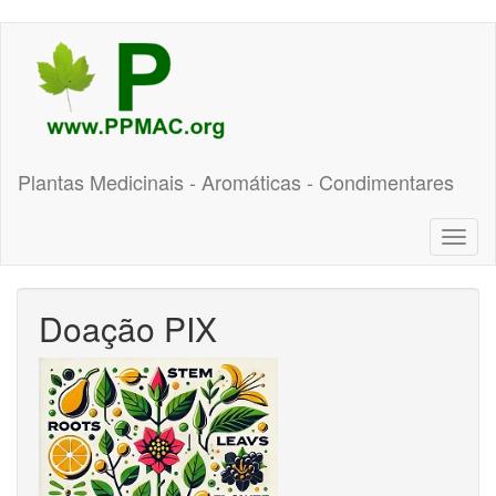
Pular
para
o
conteúdo
principal
Plantas Medicinais - Aromáticas - Condimentares
Toggl
naviga
Doação PIX