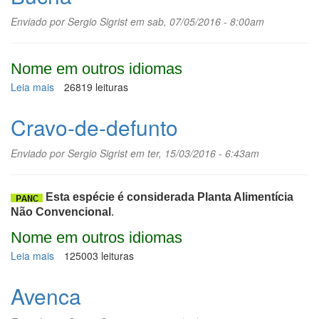
Enviado por
Sergio Sigrist
em sab, 07/05/2016 - 8:00am
Nome em outros idiomas
Leia mais
sobre
26819 leituras
Bucha
Cravo-de-defunto
Enviado por
Sergio Sigrist
em ter, 15/03/2016 - 6:43am
Esta espécie é considerada Planta Alimentícia
Não Convencional
.
Nome em outros idiomas
Leia mais
sobre
125003 leituras
Cravo-
de-
Avenca
defunto