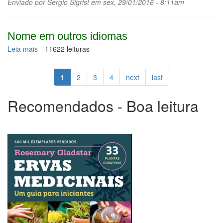
Enviado por
Sergio Sigrist
em sex, 29/01/2016 - 8:11am
Nome em outros idiomas
Leia mais
sobre
11622 leituras
Avenca
1
2
3
4
next
last
Recomendados - Boa leitura