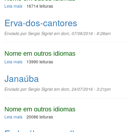
Leia mais
sobre
16714 leituras
Lobeira
Erva-dos-cantores
Enviado por
Sergio Sigrist
em dom, 07/08/2016 - 8:28am
Nome em outros idiomas
Leia mais
sobre
13990 leituras
Erva-
dos-
Janaúba
cantores
Enviado por
Sergio Sigrist
em dom, 24/07/2016 - 3:21pm
Nome em outros idiomas
Leia mais
sobre
20086 leituras
Janaúba