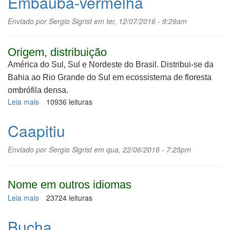
Embaúba-vermelha
Enviado por
Sergio Sigrist
em ter, 12/07/2016 - 9:29am
Origem, distribuição
América do Sul, Sul e Nordeste do Brasil. Distribui-se da
Bahia ao Rio Grande do Sul em ecossistema de floresta
ombrófila densa.
Leia mais
sobre
10936 leituras
Embaúba-
vermelha
Caapitiu
Enviado por
Sergio Sigrist
em qua, 22/06/2016 - 7:25pm
Nome em outros idiomas
Leia mais
sobre
23724 leituras
Caapitiu
Bucha