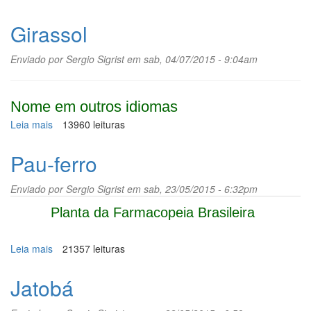
Embaúba-
vermelha
Girassol
Enviado por
Sergio Sigrist
em sab, 04/07/2015 - 9:04am
Nome em outros idiomas
Leia mais
sobre
13960 leituras
Girassol
Pau-ferro
Enviado por
Sergio Sigrist
em sab, 23/05/2015 - 6:32pm
Planta da Farmacopeia Brasileira
Leia mais
sobre
21357 leituras
Pau-
ferro
Jatobá