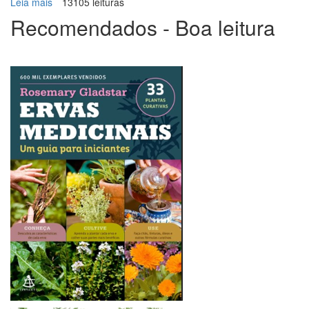
Leia mais
sobre
13105 leituras
Capuchinha
Recomendados - Boa leitura