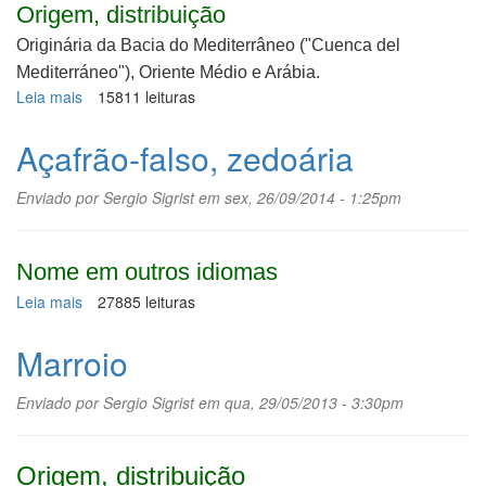
Origem, distribuição
Originária da Bacia do Mediterrâneo ("Cuenca del
Mediterráneo"), Oriente Médio e Arábia.
Leia mais
sobre
15811 leituras
Orégano
Açafrão-falso, zedoária
Enviado por
Sergio Sigrist
em sex, 26/09/2014 - 1:25pm
Nome em outros idiomas
Leia mais
sobre
27885 leituras
Açafrão-
falso,
Marroio
zedoária
Enviado por
Sergio Sigrist
em qua, 29/05/2013 - 3:30pm
Origem, distribuição