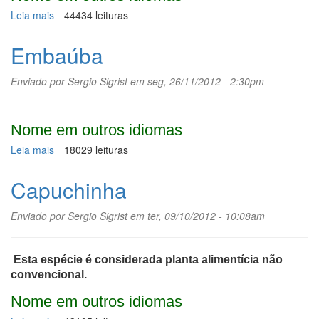
Leia mais
sobre
44434 leituras
Guandu
Embaúba
Enviado por
Sergio Sigrist
em seg, 26/11/2012 - 2:30pm
Nome em outros idiomas
Leia mais
sobre
18029 leituras
Embaúba
Capuchinha
Enviado por
Sergio Sigrist
em ter, 09/10/2012 - 10:08am
Esta espécie é considerada planta alimentícia não
convencional.
Nome em outros idiomas