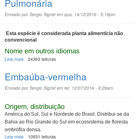
Pulmonária
passarinho
Enviado por
Sergio Sigrist
em qua, 14/12/2016 - 5:18pm
Esta espécie é considerada planta alimentícia não
convencional
Nome em outros idiomas
Leia mais
sobre
24363 leituras
Pulmonária
Embaúba-vermelha
Enviado por
Sergio Sigrist
em ter, 12/07/2016 - 9:29am
Origem, distribuição
América do Sul, Sul e Nordeste do Brasil. Distribui-se da
Bahia ao Rio Grande do Sul em ecossistema de floresta
ombrófila densa.
Leia mais
sobre
10931 leituras