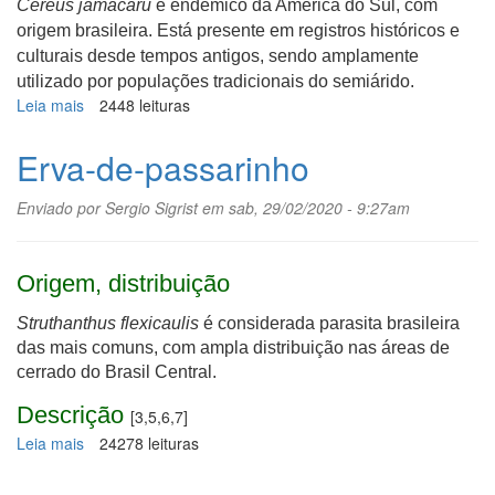
Cereus jamacaru
é endêmico da América do Sul, com
origem brasileira. Está presente em registros históricos e
culturais desde tempos antigos, sendo amplamente
utilizado por populações tradicionais do semiárido.
Leia mais
sobre
2448 leituras
Mandacaru
Erva-de-passarinho
Enviado por
Sergio Sigrist
em sab, 29/02/2020 - 9:27am
Origem, distribuição
Struthanthus flexicaulis
é considerada parasita brasileira
das mais comuns, com ampla distribuição nas áreas de
cerrado do Brasil Central.
Descrição
[3,5,6,7]
Leia mais
sobre
24278 leituras
Erva-
de-