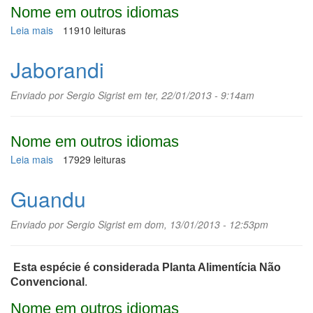
Nome em outros idiomas
Leia mais
sobre
11910 leituras
Urucum,
urucuzeiro
Jaborandi
Enviado por
Sergio Sigrist
em ter, 22/01/2013 - 9:14am
Nome em outros idiomas
Leia mais
sobre
17929 leituras
Jaborandi
Guandu
Enviado por
Sergio Sigrist
em dom, 13/01/2013 - 12:53pm
Esta espécie é considerada Planta Alimentícia Não
Convencional
.
Nome em outros idiomas