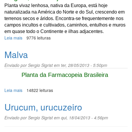
Planta vivaz lenhosa, nativa da Europa, está hoje
naturalizada na América do Norte e do Sul, crescendo em
terrenos secos e áridos. Encontra-se frequentemente nos
campos incultos e cultivados, caminhos, entulhos e muros
em quase todo o Continente e ilhas adjacentes.
Leia mais
sobre
9776 leituras
Marroio
Malva
Enviado por
Sergio Sigrist
em ter, 28/05/2013 - 5:50pm
Planta da Farmacopeia Brasileira
Leia mais
sobre
14822 leituras
Malva
Urucum, urucuzeiro
Enviado por
Sergio Sigrist
em qui, 18/04/2013 - 4:56pm