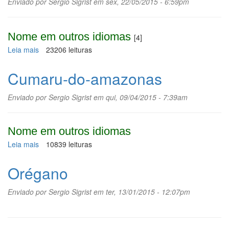
Enviado por
Sergio Sigrist
em sex, 22/05/2015 - 6:59pm
Nome em outros idiomas
[4]
Leia mais
sobre
23206 leituras
Jatobá
Cumaru-do-amazonas
Enviado por
Sergio Sigrist
em qui, 09/04/2015 - 7:39am
Nome em outros idiomas
Leia mais
sobre
10839 leituras
Cumaru-
do-
Orégano
amazonas
Enviado por
Sergio Sigrist
em ter, 13/01/2015 - 12:07pm