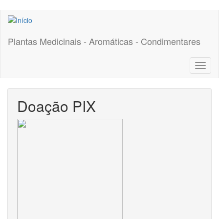
Pular
para
o
Plantas Medicinais - Aromáticas - Condimentares
conteúdo
principal
Toggl
naviga
Doação PIX