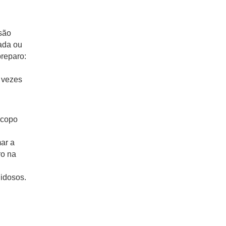
usão
cada ou
preparo:
2 vezes
1 copo
ar a
ro na
 idosos.