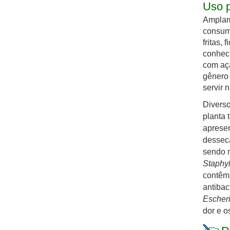
Uso p
Amplame
consum
fritas,
conheci
com açã
gênero
servir 
Diverso
planta 
apresen
desseca
sendo m
Staphy
contêm 
antibac
Escheri
dor e o