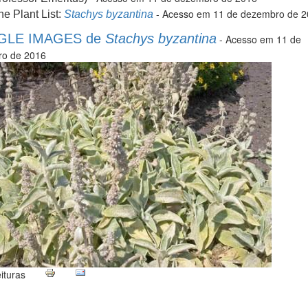
- Acesso em 11 de dezembro de 2
he Plant List:
Stachys byzantina
LE IMAGES de
Stachys byzantina
- Acesso em 11 de
o de 2016
ituras