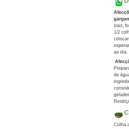
D
Afecçõ
gargant
(raiz, f
1/2 col
colocar
esperar
ao dia.
Afecçõ
Prepara
de água
ingredi
consist
geladei
Restriç
C
Colha a