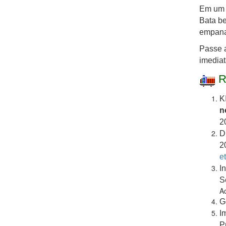
Em um p
Bata be
empana
Passe a
imediat
R
K
n
2
D
2
e
I
S
A
G
I
P