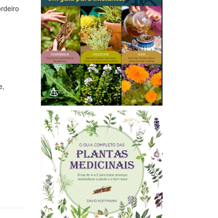
ordeiro
e,