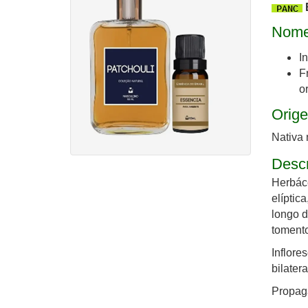
Nome
I
F
or
Orige
Nativa 
Desc
Herbáce
elíptic
longo d
toment
Inflore
bilater
Propaga