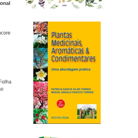
ional
ncore
 Folha
ao