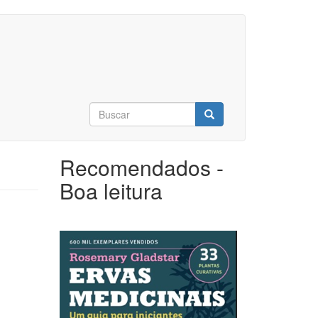
Formulário
de
Buscar
busca
Recomendados -
Boa leitura