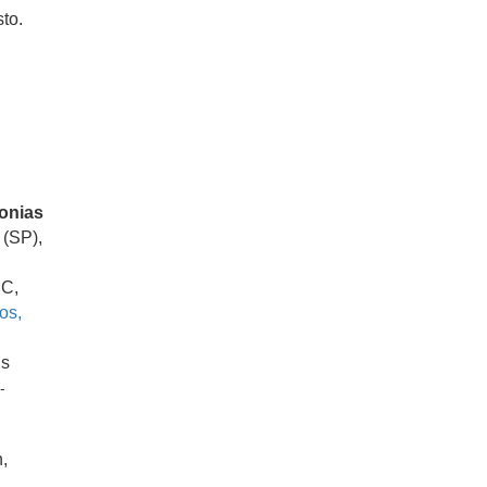
to.
ionias
 (SP),
SC,
os,
us
-
,