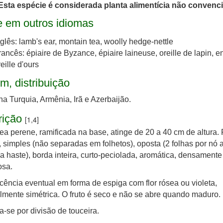
Esta espécie é considerada planta alimentícia não convenc
 em outros idiomas
nglês: lamb's ear, montain tea, woolly hedge-nettle
rancês: épiaire de Byzance, épiaire laineuse, oreille de lapin, e
eille d'ours​
m, distribuição
na Turquia, Armênia, Irã e Azerbaijão.
rição
[1,4]
a perene, ramificada na base, atinge de 20 a 40 cm de altura.
a, simples (não separadas em folhetos), oposta (2 folhas por nó 
a haste), borda inteira, curto-peciolada, aromática, densamente
osa.
scência eventual em forma de espiga com flor rósea ou violeta,
almente simétrica. O fruto é seco e não se abre quando maduro.
-se por divisão de touceira.