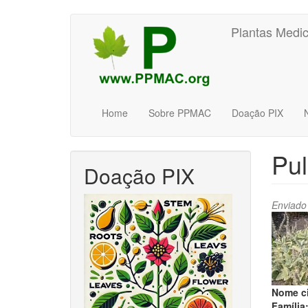
Pular
Plantas Medic
para
o
conteúdo
principal
Home
Sobre PPMAC
Doação PIX
Pu
Doação PIX
Enviado
Nome ci
Família