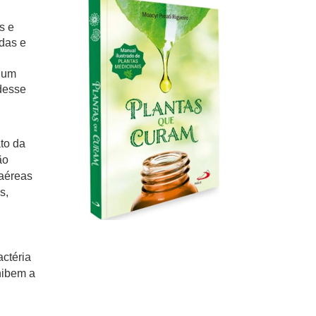
s e
das e
e um
 desse
ato da
ão
 aéreas
s,
actéria
nibem a