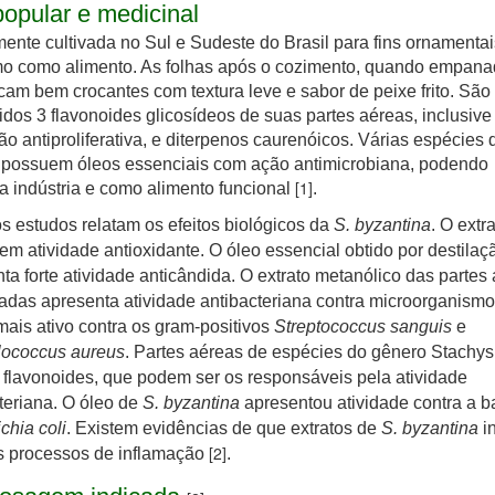
opular e medicinal
nte cultivada no Sul e Sudeste do Brasil para fins ornamentai
o como alimento. As folhas após o cozimento, quando empana
 ficam bem crocantes com textura leve e sabor de peixe frito. São
dos 3 flavonoides glicosídeos de suas partes aéreas, inclusiv
o antiproliferativa, e diterpenos caurenóicos. Várias espécies
 possuem óleos essenciais com ação antimicrobiana, podendo
[1]
na indústria e como alimento funcional
.
s estudos relatam os efeitos biológicos da
S. byzantina
. O extr
tem atividade antioxidante. O óleo essencial obtido por destilaç
ta forte atividade anticândida. O extrato metanólico das partes
das apresenta atividade antibacteriana contra microorganismo
ais ativo contra os gram-positivos
Streptococcus sanguis
e
lococcus aureus
. Partes aéreas de espécies do gênero Stachys
flavonoides, que podem ser os responsáveis pela atividade
teriana. O óleo de
S. byzantina
apresentou atividade contra a b
chia coli
. Existem evidências de que extratos de
S. byzantina
i
[2]
s processos de inflamação
.