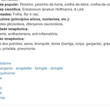
ia popular:
Peixinho, peixinho-da-horta, orelha-de-lebre, orelha-de-c
ia científica:
Eriostomum lanatum Hoffmanns. & Link
usadas:
Folha, flor e raiz.
intes (princípios ativos, nutrientes, etc.):
des glicosídeos, diterpenos caurenóicos.
dade terapêutica:
ante, antibacteriana, anti-inflamatória.
ão terapêutica:
 dos pulmões, asma, bronquite, dores (barriga, corpo, garganta), grip
o, próstata, pneumonia.
abdome
rganta - amigdalite - faringite - laringite
 pulmonar
te
do
te
nia