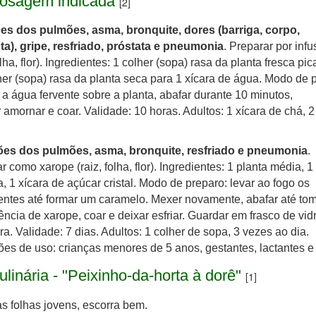
osagem indicada
[2]
es dos pulmões, asma, bronquite, dores (barriga, corpo,
a), gripe, resfriado, próstata e pneumonia
. Preparar por inf
olha, flor). Ingredientes: 1 colher (sopa) rasa da planta fresca pi
her (sopa) rasa da planta seca para 1 xícara de água. Modo de 
 a água fervente sobre a planta, abafar durante 10 minutos,
 amornar e coar. Validade: 10 horas. Adultos: 1 xícara de chá, 
es dos pulmões, asma, bronquite, resfriado e pneumonia
.
r como xarope (raiz, folha, flor). Ingredientes: 1 planta média, 
, 1 xícara de açúcar cristal. Modo de preparo: levar ao fogo os
entes até formar um caramelo. Mexer novamente, abafar até tom
ência de xarope, coar e deixar esfriar. Guardar em frasco de vid
ra. Validade: 7 dias. Adultos: 1 colher de sopa, 3 vezes ao dia.
ões de uso: crianças menores de 5 anos, gestantes, lactantes e
ulinária - "Peixinho-da-horta à dorê"
[1]
s folhas jovens, escorra bem.