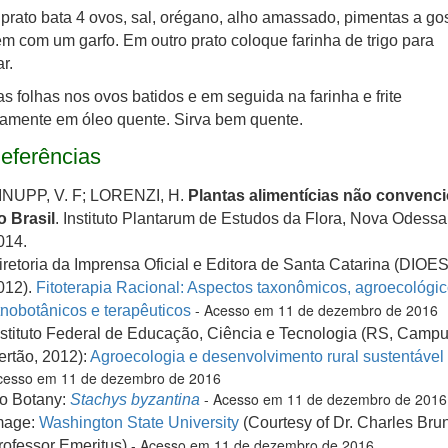
rato bata 4 ovos, sal, orégano, alho amassado, pimentas a gos
m com um garfo. Em outro prato coloque farinha de trigo para
r.
s folhas nos ovos batidos e em seguida na farinha e frite
amente em óleo quente. Sirva bem quente.
eferências
INUPP, V. F; LORENZI, H.
Plantas alimentícias não convenc
o Brasil
. Instituto Plantarum de Estudos da Flora, Nova Odessa
014.
iretoria da Imprensa Oficial e Editora de Santa Catarina (DIOE
012).
Fitoterapia Racional: Aspectos taxonômicos, agroecológic
- Acesso em 11 de dezembro de 2016
tnobotânicos e terapêuticos
nstituto Federal de Educação, Ciência e Tecnologia (RS, Camp
ertão, 2012):
Agroecologia e desenvolvimento rural sustentável
cesso em 11 de dezembro de 2016
- Acesso em 11 de dezembro de 2016
o Botany:
Stachys byzantina
mage:
Washington State University
(Courtesy of Dr. Charles Brun
- Acesso em 11 de dezembro de 2016
rofessor Emeritus)