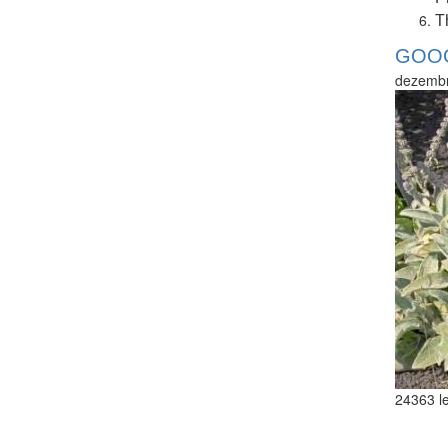
T
GOOG
dezembr
24363 le