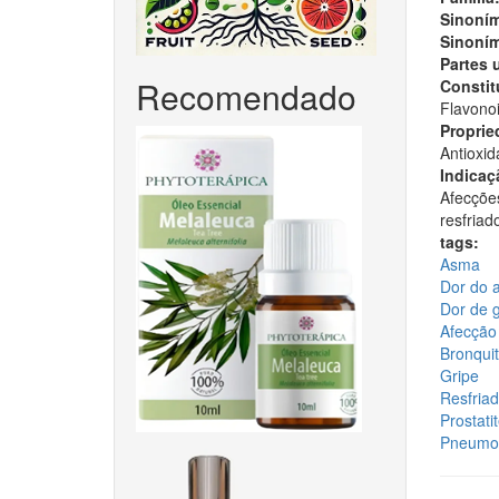
Sinoním
Sinoním
Partes 
Recomendado
Constitu
Flavonoi
Proprie
Antioxid
Indicaç
Afecções
resfriad
tags:
Asma
Dor do 
Dor de ga
Afecção
Bronqui
Gripe
Resfria
Prostati
Pneumo