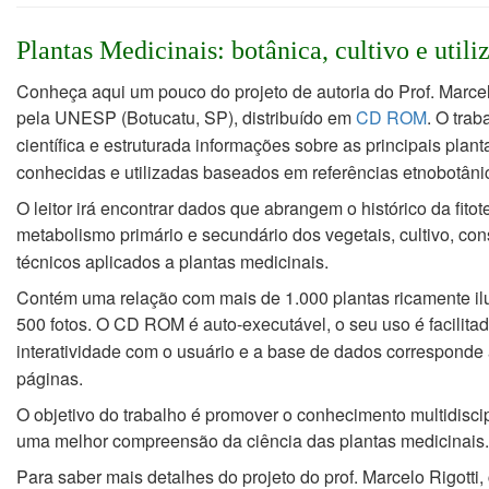
Plantas Medicinais: botânica, cultivo e utili
Conheça aqui um pouco do projeto de autoria do Prof. Marcel
pela UNESP (Botucatu, SP),
distribuído em
CD ROM
. O tra
científica e estruturada informações sobre
as principais plan
conhecidas e utilizadas baseados em referências etnobotâni
O leitor irá encontrar dados que abrangem o histórico da fitot
metabolismo primário e
secundário dos vegetais, cultivo, co
técnicos aplicados a plantas medicinais.
Contém uma relação com mais de 1.000 plantas ricamente il
500 fotos. O CD ROM é auto-
executável, o seu uso é facilita
interatividade com o usuário e a base de dados correspond
páginas.
O objetivo do trabalho é promover o conhecimento multidisci
uma melhor compreensão da
ciência das plantas medicinais.
Para saber mais detalhes do projeto do prof. Marcelo Rigotti,