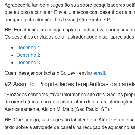
Agradeceria também sugestão sua sobre pesquisadores botâ
que eu possa contatar. Enviei 3
anexos com desenhos da min
obrigado pela atenção,
Levi Grau (São Paulo, SP)."
RE
: Em atenção ao colega uspiano, estou divulgando seu tra
Os desenhos enviados pelo ilustrador
podem ser apreciados n
Desenho 1
Desenho 2
Desenho 3
Quem desejar contactar o Sr. Levi,
enviar
email
.
#2 Assunto: Propriedades terapêuticas da canel
"Prezados senhores, favor informar no site de V.Sas. as prop
da
canela
(em pó ou em
casca), além de outras informações
Atenciosamente,
Alcion M. Melo (São Paulo, SP)."
RE
: Caro amigo, sua sugestão foi atendida. Além de um re
texto sobre a atividade da canela na redução de açúcar no s