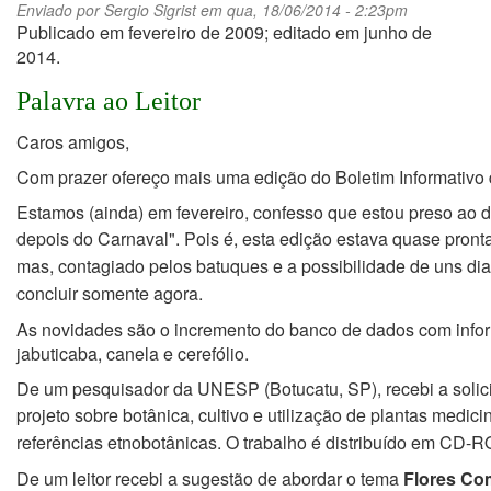
Enviado por
Sergio Sigrist
em qua, 18/06/2014 - 2:23pm
Publicado em fevereiro de 2009; editado em junho de
2014.
Palavra ao Leitor
Caros amigos,
Com prazer ofereço mais uma edição do Boletim Informativo 
Estamos (ainda) em fevereiro, confesso que estou preso ao di
depois do Carnaval". Pois
é, esta edição estava quase pront
mas, contagiado pelos batuques e a possibilidade de uns
dia
concluir somente agora.
As novidades são o incremento do banco de dados com info
jabuticaba, canela e cerefólio.
De um pesquisador da UNESP (Botucatu, SP), recebi a solic
projeto sobre botânica,
cultivo e utilização de plantas medic
referências etnobotânicas. O trabalho é distribuído em
CD-R
De um leitor recebi a sugestão de abordar o tema
Flores Co