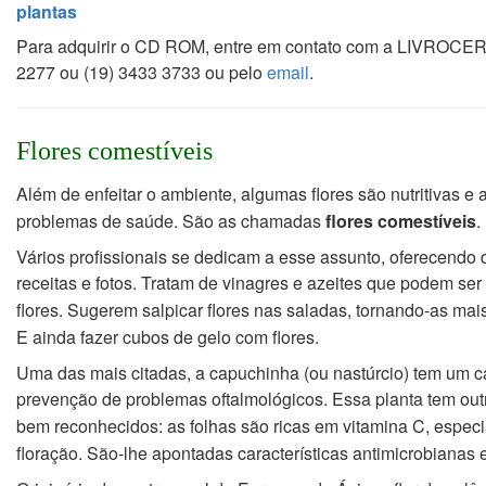
plantas
Para adquirir o CD ROM, entre em contato com a LIVROCERE
2277 ou (19) 3433 3733 ou pelo
email
.
Flores comestíveis
Além de enfeitar o ambiente, algumas flores são nutritivas 
problemas de saúde. São as
chamadas
flores comestíveis
.
Vários profissionais se dedicam a esse assunto, oferecendo 
receitas e fotos. Tratam de
vinagres e azeites que podem se
flores. Sugerem salpicar flores nas saladas, tornando-as
mais
E ainda fazer cubos de gelo com flores.
Uma das mais citadas, a capuchinha (ou nastúrcio) tem um c
prevenção de problemas
oftalmológicos. Essa planta tem ou
bem reconhecidos: as folhas são ricas em vitamina C,
especi
floração. São-lhe apontadas características antimicrobianas e