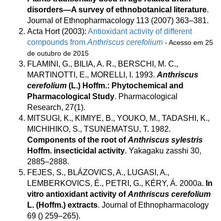
disorders—A survey of ethnobotanical literature
.
Journal of Ethnopharmacology 113 (2007) 363–381.
Acta Hort (2003):
Antioxidant activity of different
compounds from
Anthriscus cerefolium
- Acesso em 25
de outubro de 2015
FLAMINI, G., BILIA, A. R., BERSCHI, M. C.,
MARTINOTTI, E., MORELLI, I. 1993.
Anthriscus
cerefolium
(L.) Hoffm.: Phytochemical and
Pharmacological Study
. Pharmacological
Research, 27(1).
MITSUGI, K., KIMIYE, B., YOUKO, M., TADASHI, K.,
MICHIHIKO, S., TSUNEMATSU, T. 1982.
Components of the root of
Anthriscus sylestris
Hoffm. insecticidal activity
. Yakagaku zasshi 30,
2885–2888.
FEJES, S., BLÁZOVICS, A., LUGASI, A.,
LEMBERKOVICS, É., PETRI, G., KÉRY, Á. 2000a.
In
vitro antioxidant activity of
Anthriscus cerefolium
L. (Hoffm.) extracts
. Journal of Ethnopharmacology
69 () 259–265).