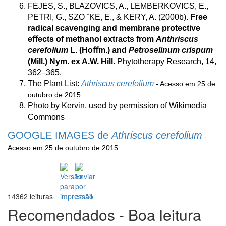
FEJES, S., BLAZOVICS, A., LEMBERKOVICS, E.,
PETRI, G., SZO ¨KE, E., & KERY, A. (2000b).
Free
radical scavenging and membrane protective
eﬀects of methanol extracts from
Anthriscus
cerefolium
L. (Hoﬀm.) and
Petroselinum crispum
(Mill.) Nym. ex A.W. Hill
. Phytotherapy Research, 14,
362–365.
The Plant List:
Athriscus cerefolium
- Acesso em 25 de
outubro de 2015
Photo by Kervin, used by permission of Wikimedia
Commons
GOOGLE IMAGES de
Athriscus cerefolium
-
Acesso em 25 de outubro de 2015
14362 leituras
Recomendados - Boa leitura