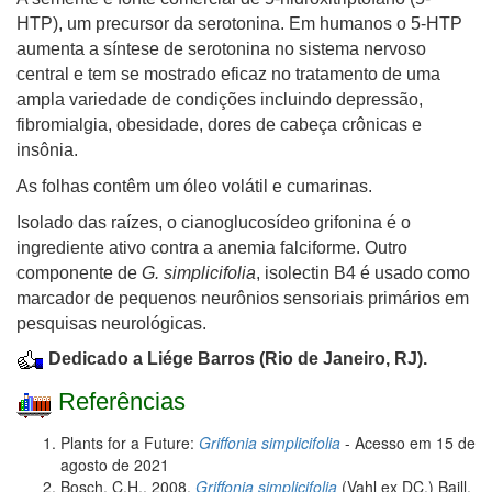
HTP), um precursor da serotonina. Em humanos o 5-HTP
aumenta a síntese de serotonina no sistema nervoso
central e tem se mostrado eficaz no tratamento de uma
ampla variedade de condições incluindo depressão,
fibromialgia, obesidade, dores de cabeça crônicas e
insônia.
As folhas contêm um óleo volátil e cumarinas.
Isolado das raízes, o cianoglucosídeo grifonina é o
ingrediente ativo contra a anemia falciforme. Outro
componente de
G. simplicifolia
, isolectin B4 é usado como
marcador de pequenos neurônios sensoriais primários em
pesquisas neurológicas.
Dedicado a Liége Barros (Rio de Janeiro, RJ).
Referências
Plants for a Future:
Griffonia simplicifolia
- Acesso em 15 de
agosto de 2021
Bosch, C.H., 2008.
Griffonia simplicifolia
(Vahl ex DC.) Baill.