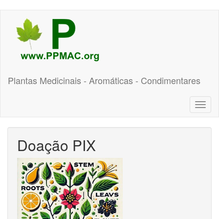
Pular
para
o
conteúdo
principal
Plantas Medicinais - Aromáticas - Condimentares
Toggl
naviga
Doação PIX