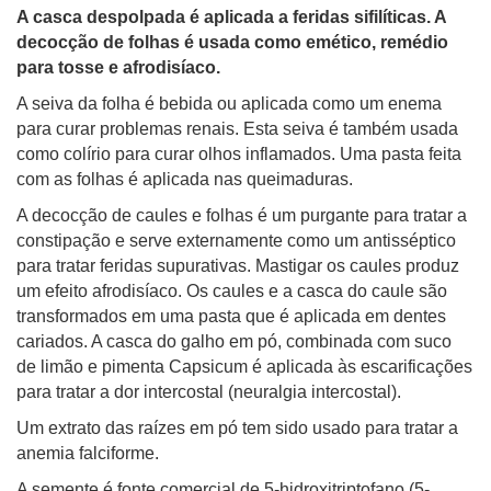
A casca despolpada é aplicada a feridas sifilíticas. A
decocção de folhas é usada como emético, remédio
para tosse e afrodisíaco.
A seiva da folha é bebida ou aplicada como um enema
para curar problemas renais. Esta seiva é também usada
como colírio para curar olhos inflamados. Uma pasta feita
com as folhas é aplicada nas queimaduras.
A decocção de caules e folhas é um purgante para tratar a
constipação e serve externamente como um antisséptico
para tratar feridas supurativas. Mastigar os caules produz
um efeito afrodisíaco. Os caules e a casca do caule são
transformados em uma pasta que é aplicada em dentes
cariados. A casca do galho em pó, combinada com suco
de limão e pimenta Capsicum é aplicada às escarificações
para tratar a dor intercostal (neuralgia intercostal).
Um extrato das raízes em pó tem sido usado para tratar a
anemia falciforme.
A semente é fonte comercial de 5-hidroxitriptofano (5-