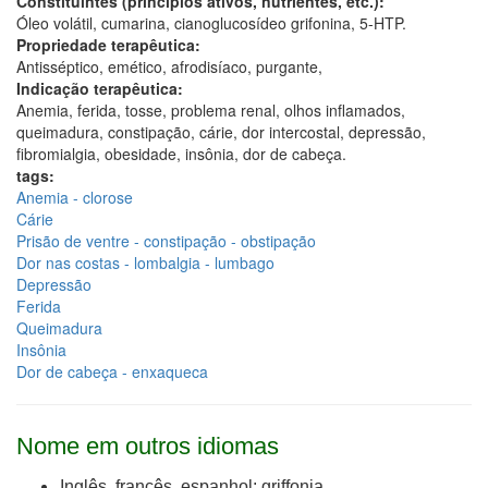
Constituintes (princípios ativos, nutrientes, etc.):
Óleo volátil, cumarina, cianoglucosídeo grifonina, 5-HTP.
Propriedade terapêutica:
Antisséptico, emético, afrodisíaco, purgante,
Indicação terapêutica:
Anemia, ferida, tosse, problema renal, olhos inflamados,
queimadura, constipação, cárie, dor intercostal, depressão,
fibromialgia, obesidade, insônia, dor de cabeça.
tags:
Anemia - clorose
Cárie
Prisão de ventre - constipação - obstipação
Dor nas costas - lombalgia - lumbago
Depressão
Ferida
Queimadura
Insônia
Dor de cabeça - enxaqueca
Nome em outros idiomas
Inglês, francês, espanhol: griffonia