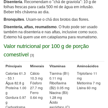
Disenteria
. Recomendam o "chá de graviola": 10 g de
folhas frescas para cada 500 ml de água em infusão.
Beber três chávena ao dia.
Bronquites
. Usam-se o chá dos brotos das flores.
Disenteria, aftas, reumatismo
. O fruto pode ser usado
também na disenteria e nas aftas, inclusive como suco.
Externo há quem use em cataplasma para reumatismo.
Valor nutricional
por 100 g de porção
comestível
[3]
Principais
Minerais
Vitaminas
Aminoácidos
Calorias 61.3
Cálcio
Tiamina (B1)
Triptofano 11
- 53.1
10.3 mg
0.11 mg
mg
Água 82.8 g
Fósforo
Riboflavina
Metionina 7 mg
Proteína 1.00
27.7 mg
(B2) 0.05 mg
Lisina 60 mg
g
Ferro
Niacina (B3)
Gordura 0.97
0.64 mg
1.28 mg
g
Ácido
Carboidratos
ascórbico (C)