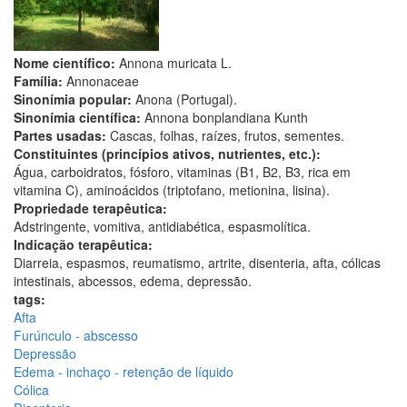
Nome científico:
Annona muricata L.
Família:
Annonaceae
Sinonímia popular:
Anona (Portugal).
Sinonímia científica:
Annona bonplandiana Kunth
Partes usadas:
Cascas, folhas, raízes, frutos, sementes.
Constituintes (princípios ativos, nutrientes, etc.):
Água, carboidratos, fósforo, vitaminas (B1, B2, B3, rica em
vitamina C), aminoácidos (triptofano, metionina, lisina).
Propriedade terapêutica:
Adstringente, vomitiva, antidiabética, espasmolítica.
Indicação terapêutica:
Diarreia, espasmos, reumatismo, artrite, disenteria, afta, cólicas
intestinais, abcessos, edema, depressão.
tags:
Afta
Furúnculo - abscesso
Depressão
Edema - inchaço - retenção de líquido
Cólica