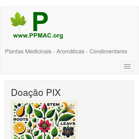
Pular
para
o
conteúdo
principal
Plantas Medicinais - Aromáticas - Condimentares
Toggl
naviga
Doação PIX