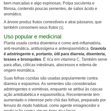
bem marcadas e algo espinosas. Polpa suculenta e
fibrosa, contendo poucas sementes, de sabor ácido e
aromático.
A árvore produz frutos comestíveis e atrai pássaros, que
também consomem seus frutos
.
[1]
Uso popular e medicinal
Planta usada contra disenteria e como anti-inflamatória,
anti-reumática, antitussígena e antiespasmódica.
Graviola
é adstringente e, portanto, útil para diarreia, disenteria,
tosses e bronquites
. É rica em vitamina C. Também serve
para aftas, cólicas intestinais, abscessos e edema de
origem reumática.
Suas folhas cozidas são usadas popularmente contra
diarreia e espasmos. As sementes são consideradas
adstringentes e vomitivas, enquanto se atribui às cascas
ação antidiabética e espasmolítica. Recentemente tem
aumentado o interesse pelo chá das folhas, preparado por
fervura do modo habitual, como agente emagrecedor e
medicação contra alguns tipos de câncer.