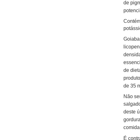
de
pigm
potenci
Contém 
potássi
Goiaba 
licopen
densid
essenc
de
diet
produto
de
35 m
Não sen
salgado
deste 
gordura
comida 
É contr