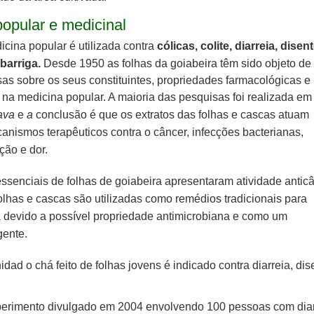
opular e medicinal
cina popular é utilizada contra
cólicas, colite, diarreia, disent
barriga.
Desde 1950 as folhas da goiabeira têm sido objeto de
as sobre os seus constituintes, propriedades farmacológicas e
a
na medicina popular. A maioria das pesquisas foi realizada em
java
e
a
conclusão é que os extratos das folhas e cascas atuam
nismos terapêuticos contra o câncer, infecções bacterianas,
ção e dor.
ssenciais de folhas de goiabeira apresentaram atividade anticâ
lhas e cascas são utilizadas como remédios tradicionais para
a devido a possível propriedade antimicrobiana
e como um
gente.
idad o chá feito de folhas jovens é indicado
contra diarreia, dis
erimento divulgado em 2004 envolvendo 100 pessoas com diar