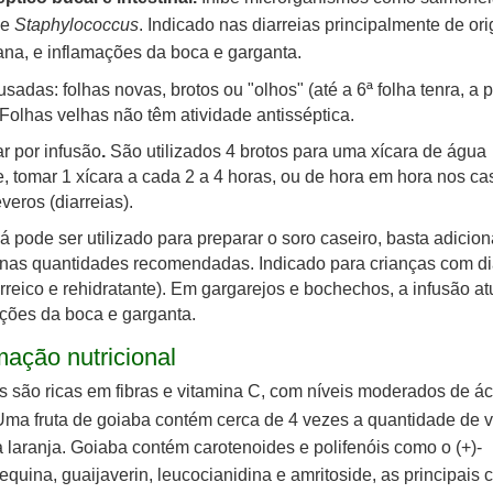
 e
Staphylococcus
. Indicado nas diarreias principalmente de or
ana, e inflamações da boca e garganta.
usadas: folhas novas, brotos ou "olhos" (até a 6ª folha tenra, a p
 Folhas velhas não têm atividade antisséptica.
r por infusão
.
São utilizados 4 brotos para uma xícara de água
e, tomar 1 xícara a cada 2 a 4 horas, ou de hora em hora nos ca
veros (diarreias).
á pode ser utilizado para preparar o soro caseiro, basta adicion
nas quantidades recomendadas. Indicado para crianças com di
arreico e rehidratante). Em gargarejos e bochechos, a infusão a
ções da boca e garganta.
mação nutricional
 são ricas em fibras e vitamina C, com níveis moderados de ác
 Uma fruta de goiaba contém cerca de 4 vezes a
quantidade de v
 laranja.
Goiaba contém carotenoides e polifenóis como o (+)-
equina, guaijaverin, leucocianidina e amritoside, as principais 