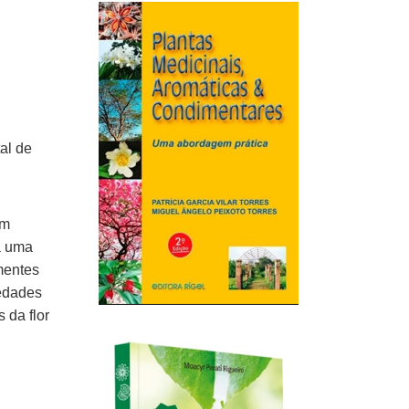
al de
om
á uma
mentes
edades
 da flor