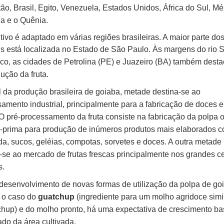
ão, Brasil, Egito, Venezuela, Estados Unidos, África do
Sul, Mé
ia e o Quênia.
tivo é adaptado em várias regiões brasileiras. A maior parte do
s está localizada no Estado de São Paulo. Às margens do
rio 
co, as cidades de Petrolina (PE) e Juazeiro (BA) também dest
ução da fruta.
l da produção brasileira de goiaba, metade destina-se ao
amento industrial, principalmente para a fabricação de doces e
O pré-processamento da fruta consiste na fabricação da polpa o
a-prima para produção de
inúmeros produtos mais elaborados 
a, sucos, geléias, compotas, sorvetes e doces. A outra metade
a-se ao mercado de
frutas frescas principalmente nos grandes c
s.
esenvolvimento de novas formas de utilização da polpa de go
 o caso do
guatchup
(ingrediente para um molho agridoce
simi
hup) e do molho pronto, há uma expectativa de crescimento ba
do da área cultivada.