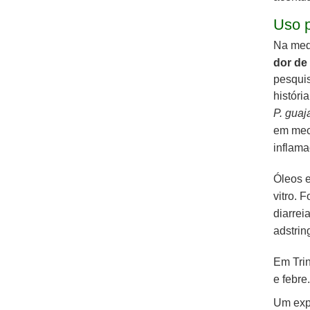
Uso p
Na medi
dor de 
pesquis
históri
P. gua
em meca
inflama
Óleos e
vitro.
Fo
diarrei
adstrin
Em Trin
e febre.
Um exp