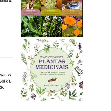
enteria,
ivadas
 Sul da
te,