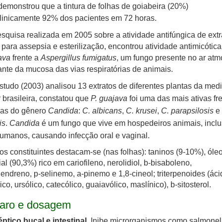
emonstrou que a tintura de folhas de goiabeira (20%)
linicamente 92% dos pacientes em 72 horas.
quisa realizada em 2005 sobre a atividade antifúngica de extr
 para assepsia e esterilização, encontrou atividade antimicótica
ava
frente a
Aspergillus fumigatus
, um fungo presente no ar atm
ante da mucosa das vias respiratórias de animais.
studo (2003) analisou 13 extratos de diferentes plantas da med
 brasileira, constatou que
P. guajava
foi uma das mais ativas fr
ras do gênero
Candida
:
C.
albicans
,
C. krusei
,
C. parapsilosis
e
is
.
Candida
é um fungo que
vive em hospedeiros animais, incl
humanos, causando infecção
oral e vaginal.
os constituintes destacam-se (nas folhas): taninos (9-10%), óle
al (90,3%) rico em cariofileno, nerolidiol, b-bisaboleno,
ndreno, p-selinemo, a-pinemo e 1,8-cineol; triterpenoides (áci
co, ursólico, catecólico, guaiavólico, maslínico), b-sitosterol.
aro e dosagem
ptico bucal e intestinal.
Inibe microrganismos como salmonel