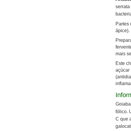
serrata
bacteri
Partes 
ápice).
Prepara
fervent
mais se
Este ch
açúcar 
(antidi
inflama
Infor
Goiabas
fólico.
C que a
galocat