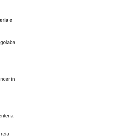
eria e
 goiaba
ncer in
enteria
reia