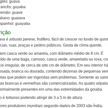
nglês: guava
rancês: guyaba
lemão: guave
taliano: guaiava
spanhol: guayaba
rição
java
é arbusto perene, frutífero, fácil de
crescer no fundo de quint
cias, ruas, praças e jardins públicos. Gosta de clima quente.
 tem casca verde ou amarela, com diâmetro médio de 8 cm. É
uído de uma baga, carnoso, casca verde, amarelada ou roxa, c
cie irregular, de cerca de oito cm de
diâmetro. Em seu interior h
rosada, branca ou dourada, contendo dezenas de pequenas se
 mas que podem ser ingeridas
sem problemas. Somente as vari
as brancas e vermelhas são comercializadas. As quatro sépalas
normalmente
presentes em uma das extremidades da goiaba.
o é tortuoso podendo atingir de 3 a 5 m de altura.
res produtores mundiais segundo dados de 2003 são Índia,