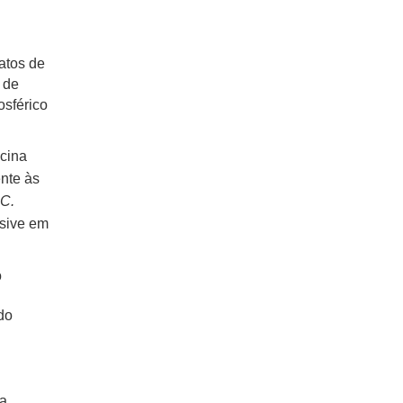
atos de
 de
osférico
icina
ente às
C.
usive em
o
do
a,