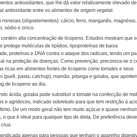
entos antioxidantes, que lhe dá valor relativamente elevado de
al antioxidante entre os alimentos de origem vegetal.
minerais (oligoelementos): cálcio, ferro, manganês, magnésio, 
o, sódio e zinco.
contém alta concentração de licopeno. Estudos mostram que o
o protege moléculas de lipídios, lipoproteínas de baixa
ade,
proteínas e DNA contra o ataque dos radicais, tendo um pa
ial na proteção de doenças. Como prevenção, preconiza-se o 
as ricas em alimentos fontes de licopeno como tomates e seus
s (purê, pasta, catchup), mamão, pitanga e goiaba, que aporte
g de licopeno ao dia.
do ácida, goiaba pode substituir o tomate na confecção de mo
s e agridoces, indicado sobretudo para que tem
restrição à aci
último. De um modo geral não tem muito açúcar e quase nenhu
, o que é ideal para qualquer tipo
de dieta. De preferência deve
crua.
aindicada apenas para pessoas que tenham o aparelho digesti