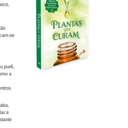
xico,
s
São
acam-se
u purê,
como a
entros
iaba,
lar a
stante