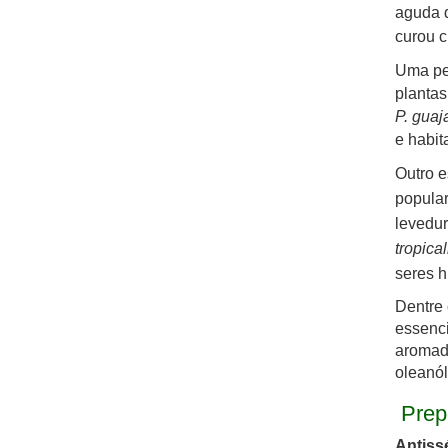
aguda d
curou
c
Uma pes
plantas
P. guaj
e habit
Outro e
popular
levedu
tropical
seres 
Dentre 
essenci
aromade
oleanóli
Prep
Antissé