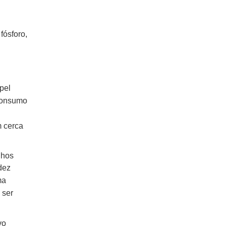
fósforo,
pel
consumo
m cerca
lhos
dez
ma
 ser
vo