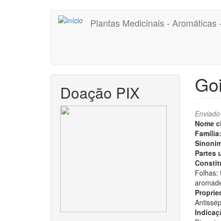
Pular
Plantas Medicinais - Aromáticas
para
o
conteúdo
principal
Goi
Doação PIX
Enviado
Nome ci
Família
Sinoním
Partes 
Constitu
Folhas: 
aromaden
Proprie
Antissép
Indicaç