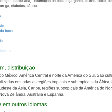
 (origem bacteriana), inflamação da boca e garganta, cólicas, colite, dis
arriga, diabetes, câncer.
s
ção
da boca
ia
abdome
m, distribuição
do México, América Central e norte da América do Sul. São cult
alizadas em todas as regiões tropicais e subtropicais da
África,
udeste da Ásia, Caribe, regiões subtropicais da América do Nor
Nova Zelândia, Austrália e Espanha.
 em outros idiomas