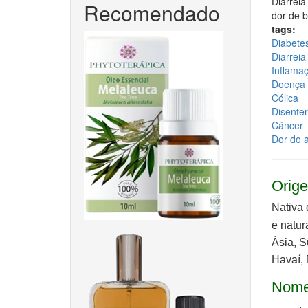
Diarreia
Recomendado
dor de b
tags:
Diabete
Diarreia
Inflama
Doença 
Cólica
Disenter
Câncer
Dor do 
Orige
Nativa 
e natur
Ásia, S
Havaí, 
Nome