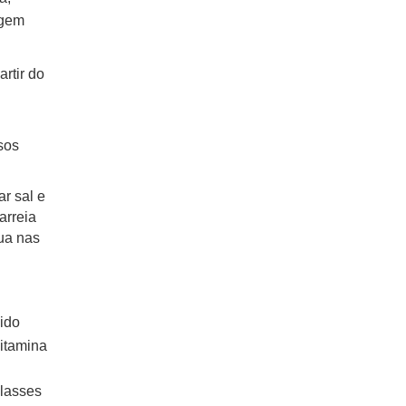
igem
artir do
sos
ar sal e
arreia
tua nas
ido
itamina
classes