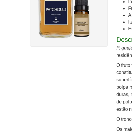
I
F
A
I
E
Desc
P. gua
residên
O fruto
c
onstit
superfí
polpa 
duras,
de polp
estão 
O tronc
Os maio