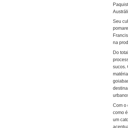
Paquist
Austrál
Seu cul
pomare
Francis
na prod
Do tota
process
sucos.
matéri
goiabad
destin
urbano
Com o d
como é
um catc
acentua