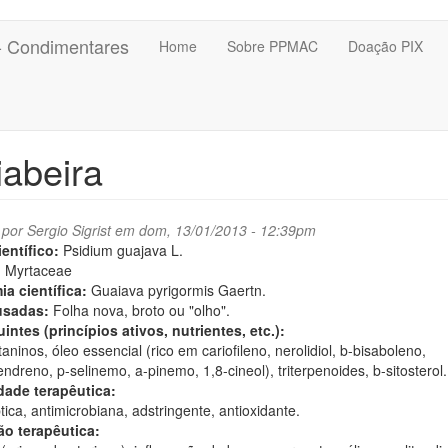
 - Condimentares
Home
Sobre PPMAC
Doação PIX
abeira
 por
Sergio Sigrist
em dom, 13/01/2013 - 12:39pm
entífico:
Psidium guajava L.
:
Myrtaceae
ia científica:
Guaiava pyrigormis Gaertn.
usadas:
Folha nova, broto ou "olho".
intes (princípios ativos, nutrientes, etc.):
taninos, óleo essencial (rico em cariofileno, nerolidiol, b-bisaboleno,
dreno, p-selinemo, a-pinemo, 1,8-cineol), triterpenoides, b-sitosterol.
dade terapêutica:
tica, antimicrobiana, adstringente, antioxidante.
ão terapêutica: