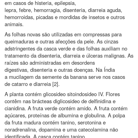
em casos de histeria, epilepsia,
lepra, febre, hemorragia, disenteria, diarreia aguda,
hemorroidas, picadas e mordidas de insetos e outros
animais.
As folhas novas são utilizadas em compressas para
queimaduras e outras afecções da pele. As cinzas
adstringentes da casca verde e das folhas auxiliam no
tratamento da disenteria, diarreia e úlceras malignas. As
raízes são administradas em desordens
digestivas, disenteria e outras doenças. Na Índia
a mucilagem da semente da banana serve nos casos
de catarro e diarreia [2].
A planta contém glicosideo sitoindosideo IV. Flores
contêm nas brácteas diglicosideo de delfinidina e
cianidina. A fruta verde contém amido. A fruta contém
açúcares, proteínas de albumina e globulina. A polpa
da fruta madura contém tanino, serotonina e
noradrenalina, dopamina e uma catecolamina não
identificada. A casca contém tanino.