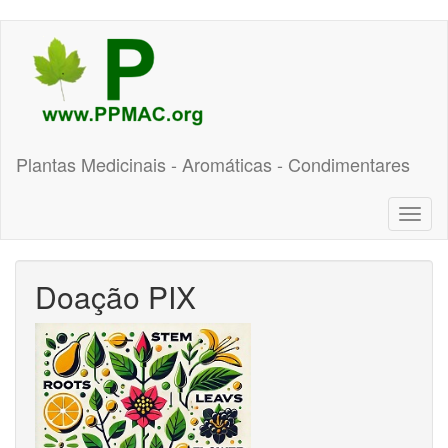
Pular
para
o
conteúdo
principal
Plantas Medicinais - Aromáticas - Condimentares
Toggl
naviga
Doação PIX