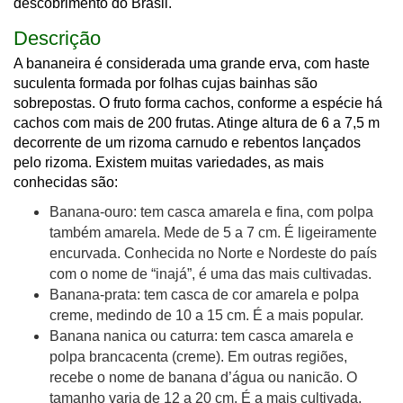
descobrimento do Brasil.
Descrição
A bananeira é considerada uma grande erva, com haste
suculenta formada por folhas cujas bainhas são
sobrepostas. O fruto forma cachos, conforme a espécie há
cachos com mais de 200 frutas. Atinge altura de 6 a 7,5 m
decorrente de um rizoma carnudo e rebentos lançados
pelo rizoma. Existem muitas variedades, as mais
conhecidas são:
Banana-ouro: tem casca amarela e fina, com polpa
também amarela. Mede de 5 a 7 cm. É ligeiramente
encurvada. Conhecida no Norte e Nordeste do país
com o nome de “inajá”, é uma das mais cultivadas.
Banana-prata: tem casca de cor amarela e polpa
creme, medindo de 10 a 15 cm. É a mais popular.
Banana nanica ou caturra: tem casca amarela e
polpa brancacenta (creme). Em outras regiões,
recebe o nome de banana d’água ou nanicão. O
tamanho varia de 12 a 20 cm. É a mais cultivada,