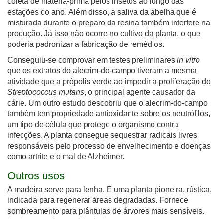
coleta de matéria-prima pelos insetos ao longo das
estações do ano. Além disso, a saliva da abelha que é
misturada durante o preparo da resina também interfere na
produção. Já isso não ocorre no cultivo da planta, o que
poderia padronizar a fabricação de remédios.
Conseguiu-se comprovar em testes preliminares
in vitro
que os extratos do alecrim-do-campo tiveram a mesma
atividade que a própolis verde ao impedir a proliferação do
Streptococcus mutans
, o principal agente causador da
cárie. Um outro estudo descobriu que o alecrim-do-campo
também tem propriedade antioxidante sobre os neutrófilos,
um tipo de célula que protege o organismo contra
infecções. A planta consegue sequestrar radicais livres
responsáveis pelo processo de envelhecimento e doenças
como artrite e o mal de Alzheimer.
Outros u
sos
A madeira serve para lenha.
É uma planta pioneira, rústica,
indicada para regenerar áreas degradadas.
Fornece
sombreamento para plântulas de árvores mais sensíveis.