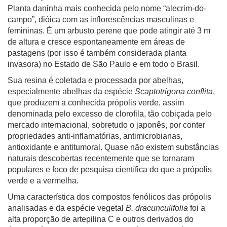
Planta daninha mais conhecida pelo nome “alecrim-do-
campo”, dióica com as inflorescências masculinas e
femininas. É um arbusto perene que pode atingir até 3 m
de altura e cresce espontaneamente em áreas de
pastagens (por isso é também considerada planta
invasora) no Estado de São Paulo e em todo o Brasil.
Sua resina é coletada e processada por abelhas,
especialmente abelhas da espécie
Scaptotrigona conflita
,
que produzem a conhecida própolis verde, assim
denominada pelo excesso de clorofila, tão cobiçada pelo
mercado internacional, sobretudo o japonês, por conter
propriedades anti-inflamatórias, antimicrobianas,
antioxidante e antitumoral. Quase não existem substâncias
naturais descobertas recentemente que se tornaram
populares e foco de pesquisa científica do que a própolis
verde e a vermelha.
Uma característica dos compostos fenólicos das própolis
analisadas e da espécie vegetal
B. dracunculifolia
foi a
alta proporção de artepilina C e outros derivados do