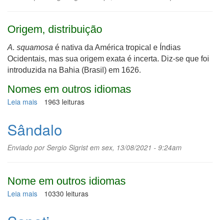
Origem, distribuição
A. squamosa
é nativa da América tropical e Índias
Ocidentais, mas sua origem exata é incerta. Diz-se que foi
introduzida na Bahia (Brasil) em 1626.
Nomes em outros idiomas
Leia mais
sobre
1963 leituras
Fruta-
do-
Sândalo
conde
Enviado por
Sergio Sigrist
em sex, 13/08/2021 - 9:24am
Nome em outros idiomas
Leia mais
sobre
10330 leituras
Sândalo