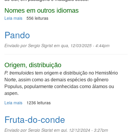
Nomes em outros idiomas
Leia mais
sobre
556 leituras
Bulbo-
venenoso-
Pando
africano
Enviado por
Sergio Sigrist
em qua, 12/03/2025 - 4:44pm
Origem, distribuição
P. tremuloides
tem origem e distribuição no Hemisfério
Norte, assim como as demais espécies do gênero
Populus, popularmente conhecidas como álamos ou
aspen.
Leia mais
sobre
1236 leituras
Pando
Fruta-do-conde
Enviado por
Sergio Sigrist
em qui, 12/12/2024 - 3:27pm