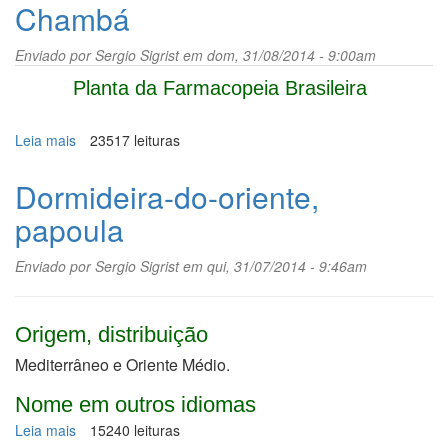
americano
Chambá
Enviado por
Sergio Sigrist
em dom, 31/08/2014 - 9:00am
Planta da Farmacopeia Brasileira
Leia mais
sobre
23517 leituras
Chambá
Dormideira-do-oriente,
papoula
Enviado por
Sergio Sigrist
em qui, 31/07/2014 - 9:46am
Origem, distribuição
Mediterrâneo e Oriente Médio.
Nome em outros idiomas
Leia mais
sobre
15240 leituras