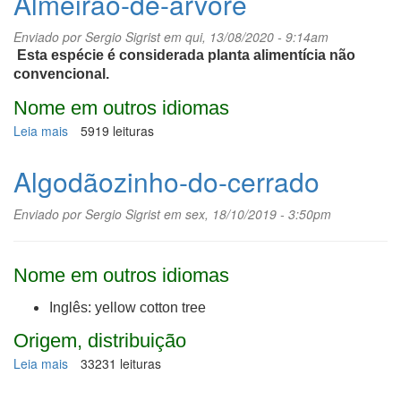
Almeirão-de-árvore
Enviado por
Sergio Sigrist
em qui, 13/08/2020 - 9:14am
Esta espécie é considerada planta alimentícia não
convencional.
Nome em outros idiomas
Leia mais
sobre
5919 leituras
Almeirão-
de-
Algodãozinho-do-cerrado
árvore
Enviado por
Sergio Sigrist
em sex, 18/10/2019 - 3:50pm
Nome em outros idiomas
Inglês: yellow cotton tree
Origem, distribuição
Leia mais
sobre
33231 leituras
Algodãozinho-
do-