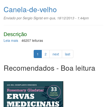
Dormideira-
do-
Canela-de-velho
oriente,
papoula
Enviado por
Sergio Sigrist
em qua, 18/12/2013 - 1:44pm
Descrição
Leia mais
sobre
46207 leituras
Canela-
de-
1
2
next
last
velho
Recomendados - Boa leitura