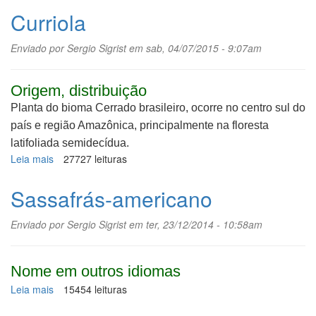
preto
Curriola
Enviado por
Sergio Sigrist
em sab, 04/07/2015 - 9:07am
Origem, distribuição
Planta do bioma Cerrado brasileiro, ocorre no centro sul do
país e região Amazônica, principalmente na floresta
latifoliada semidecídua.
Leia mais
sobre
27727 leituras
Curriola
Sassafrás-americano
Enviado por
Sergio Sigrist
em ter, 23/12/2014 - 10:58am
Nome em outros idiomas
Leia mais
sobre
15454 leituras
Sassafrás-