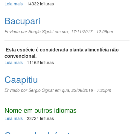
Leia mais
sobre
14332 leituras
Manacá-
cheiroso
Bacupari
Enviado por
Sergio Sigrist
em sex, 17/11/2017 - 12:05pm
Esta espécie é considerada planta alimentícia não
convencional.
Leia mais
sobre
11162 leituras
Bacupari
Caapitiu
Enviado por
Sergio Sigrist
em qua, 22/06/2016 - 7:25pm
Nome em outros idiomas
Leia mais
sobre
23724 leituras
Caapitiu