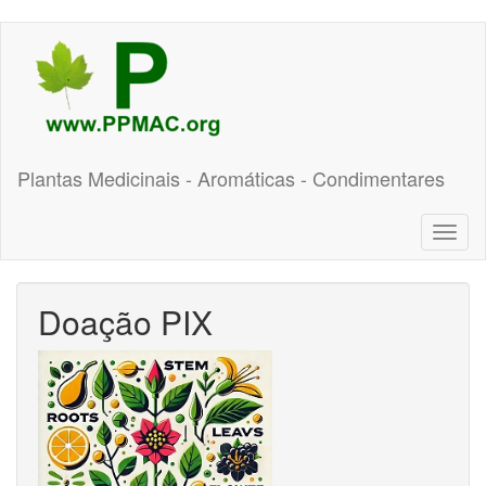
Pular
para
o
conteúdo
principal
Plantas Medicinais - Aromáticas - Condimentares
Toggl
naviga
Doação PIX