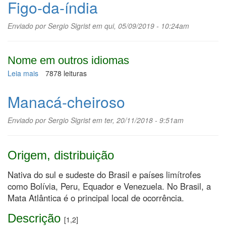
Figo-da-índia
cerrado
Enviado por
Sergio Sigrist
em qui, 05/09/2019 - 10:24am
Nome em outros idiomas
Leia mais
sobre
7878 leituras
Figo-
da-
Manacá-cheiroso
índia
Enviado por
Sergio Sigrist
em ter, 20/11/2018 - 9:51am
Origem, distribuição
Nativa do sul e sudeste do Brasil e países limítrofes
como Bolívia, Peru, Equador e Venezuela. No Brasil, a
Mata Atlântica é o principal local de ocorrência.
Descrição
[1,2]