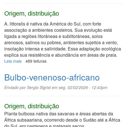
Origem, distribuição
A. littoralis é nativa da América do Sul, com forte
associação a ambientes costeiros. Sua evolução está
ligada a regiões litorâneas e sublitorâneas, solos
arenosos, salinos ou pobres, ambientes sujeitos a vento,
insolação intensa e salinidade. Essa adaptação ecológica
explica sua resistência e abundância em áreas de praia.
Leia mais
sobre
489 leituras
Periquito-
da-
Bulbo-venenoso-africano
praia
Enviado por
Sergio Sigrist
em seg, 02/02/2026 - 12:43pm
Origem, distribuição
Planta bulbosa nativa das savanas e áreas abertas da
África subsaariana, ocorrendo desde o Sudão até a África
do Sul, em pastagens e matagais secos.