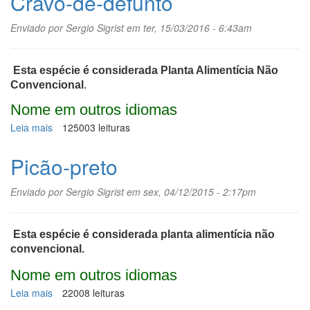
Cravo-de-defunto
Enviado por
Sergio Sigrist
em ter, 15/03/2016 - 6:43am
Esta espécie é considerada Planta Alimentícia Não
Convencional
.
Nome em outros idiomas
Leia mais
sobre
125003 leituras
Cravo-
de-
Picão-preto
defunto
Enviado por
Sergio Sigrist
em sex, 04/12/2015 - 2:17pm
Esta espécie é considerada planta alimentícia não
convencional.
Nome em outros idiomas
Leia mais
sobre
22008 leituras
Picão-