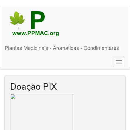
Pular
para
o
conteúdo
principal
Plantas Medicinais - Aromáticas - Condimentares
Toggl
naviga
Doação PIX