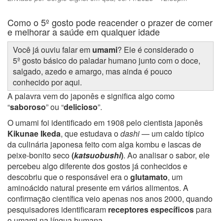
Como o 5º gosto pode reacender o prazer de comer
e melhorar a saúde em qualquer idade
Você já ouviu falar em
umami
? Ele é considerado o
5º gosto básico do paladar humano junto com o doce,
salgado, azedo e amargo, mas ainda é pouco
conhecido por aqui.
A palavra vem do japonês e significa algo como
“
saboroso
” ou “
delicioso
”.
O umami foi identificado em 1908 pelo cientista japonês
Kikunae Ikeda
, que estudava o
dashi
— um caldo típico
da culinária japonesa feito com alga kombu e lascas de
peixe-bonito seco
(
katsuobushi
)
. Ao analisar o sabor, ele
percebeu algo diferente dos gostos já conhecidos e
descobriu que o responsável era o
glutamato
, um
aminoácido natural presente em vários alimentos. A
confirmação científica veio apenas nos anos 2000, quando
pesquisadores identificaram
receptores específicos
para
o umami na língua humana.