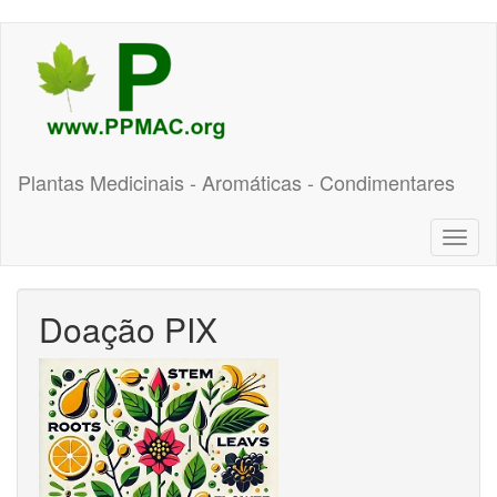
Pular
para
o
conteúdo
principal
Plantas Medicinais - Aromáticas - Condimentares
Toggl
naviga
Doação PIX