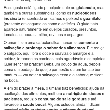
Esse gosto está ligado principalmente ao
glutamato
, mas
também a outras substâncias, como os
nucleotídeos
inosinato
(encontrado em carnes e peixes) e
guanilato
(presente em cogumelos como o
shitake
). O glutamato
aparece naturalmente em queijos curados, presuntos,
tomates, cenouras, milho, ervilhas e aspargos.
O umami tem uma característica marcante:
aumenta a
salivação e prolonga o sabor dos alimentos
. Ele realça
o salgado, equilibra o doce e suaviza o amargor e a
acidez, tornando as comidas mais agradáveis e completas.
Quer sentir na prática? Beba um pouco de água, depois
coma um pedaço de queijo parmesão ou um tomate bem
maduro — vai notar a salivação extra e o sabor que “fica”
na boca.
Além do prazer à mesa, o umami traz benefícios: ajuda na
aceitação dos alimentos, melhora a
nutrição de idosos e
pacientes
, reduz o
consumo de sal e gordura
e até
favorece a
saúde bucal
. Alguns estudos ainda indicam
possível
efeito protetor contra o câncer duodenal
.