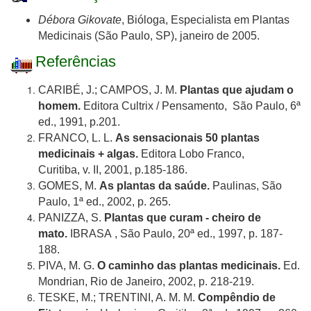
Débora Gikovate
, Bióloga, Especialista em Plantas
Medicinais (São Paulo, SP), janeiro de 2005.
Referências
CARIBÉ, J.; CAMPOS, J. M.
Plantas que ajudam o
homem.
Editora Cultrix / Pensamento,
São Paulo, 6ª
ed.,
1991, p.201.
FRANCO, L. L.
As sensacionais 50 plantas
medicinais + algas.
Editora Lobo Franco,
Curitiba,
v.
II,
2001, p.185-186.
GOMES, M.
As plantas da saúde.
Paulinas, São
Paulo,
1ª ed.,
2002, p. 265.
PANIZZA, S.
Plantas que curam - cheiro de
mato.
IBRASA
, São Paulo,
20ª ed.,
1997, p. 187-
188.
PIVA, M. G.
O caminho das plantas medicinais.
Ed.
Mondrian, Rio de Janeiro, 2002, p. 218-219.
TESKE, M.; TRENTINI, A. M. M.
Compêndio de