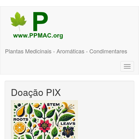
Pular
para
o
conteúdo
principal
Plantas Medicinais - Aromáticas - Condimentares
Toggl
naviga
Doação PIX