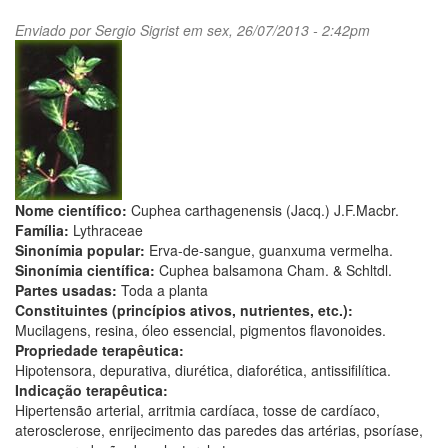
Enviado por
Sergio Sigrist
em sex, 26/07/2013 - 2:42pm
Nome científico:
Cuphea carthagenensis (Jacq.) J.F.Macbr.
Família:
Lythraceae
Sinonímia popular:
Erva-de-sangue, guanxuma vermelha.
Sinonímia científica:
Cuphea balsamona Cham. & Schltdl.
Partes usadas:
Toda a planta
Constituintes (princípios ativos, nutrientes, etc.):
Mucilagens, resina, óleo essencial, pigmentos flavonoides.
Propriedade terapêutica:
Hipotensora, depurativa, diurética, diaforética, antissifilítica.
Indicação terapêutica:
Hipertensão arterial, arritmia cardíaca, tosse de cardíaco,
aterosclerose, enrijecimento das paredes das artérias, psoríase,