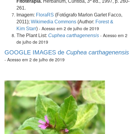
Fitoterapia.
Herbarium, Curitiba,
3ª ed., 1997, p. 260-
261.
Imagem:
FloraRS
(Fotógrafo Marlon Garlet Facco,
2011);
Wikimedia Commons
(Author:
Forest &
- Acesso em 2 de julho de 2019
Kim Starr
)
- Acesso em 2
The Plant List:
Cuphea carthagenensis
de julho de 2019
GOOGLE IMAGES de
Cuphea carthagenensis
- Acesso em 2 de julho de 2019