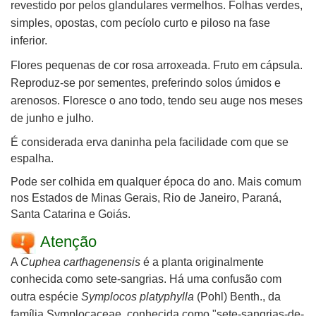
revestido por pelos glandulares vermelhos. Folhas verdes,
simples, opostas, com pecíolo curto e piloso na fase
inferior.
Flores pequenas de cor rosa arroxeada. Fruto em cápsula.
Reproduz-se por sementes, preferindo solos úmidos e
arenosos. Floresce o ano todo, tendo seu auge nos meses
de junho e julho.
É considerada erva daninha pela facilidade com que se
espalha.
Pode ser colhida em qualquer época do ano. Mais comum
nos Estados de Minas Gerais, Rio de Janeiro, Paraná,
Santa Catarina e Goiás.
Atenção
A
Cuphea carthagenensis
é a planta originalmente
conhecida como sete-sangrias.
Há uma confusão com
outra espécie
Symplocos platyphylla
(Pohl) Benth.
, da
família
Symplocaceae,
conhecida como "sete-sangrias-de-