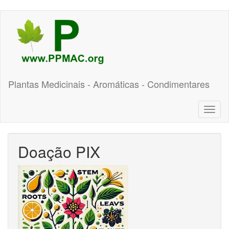
Pular
para
o
conteúdo
principal
Plantas Medicinais - Aromáticas - Condimentares
Toggl
naviga
Doação PIX