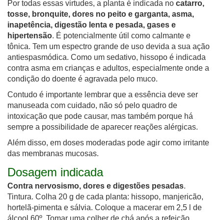
Por todas essas virtudes, a planta é indicada no
catarro,
tosse, bronquite, dores no peito e garganta, asma,
inapetência, digestão lenta e pesada, gases e
hipertensão
. É potencialmente útil como calmante e
tônica. Tem um espectro grande de uso devida a sua ação
antiespasmódica. Como um sedativo, hissopo é indicada
contra asma em crianças e adultos, especialmente onde a
condição do doente é agravada pelo muco.
Contudo é importante lembrar que a essência deve ser
manuseada com cuidado, não só pelo quadro de
intoxicação que pode causar, mas também porque há
sempre a possibilidade de aparecer reações alérgicas.
Além disso, em doses moderadas pode agir como irritante
das membranas mucosas.
Dosagem indicada
Contra nervosismo, dores e digestões pesadas
.
Tintura. Colha 20 g de cada planta: hissopo, manjericão,
hortelã-pimenta e sálvia. Coloque a macerar em 2,5 l de
álcool 60º. Tomar uma colher de chá após a refeição.