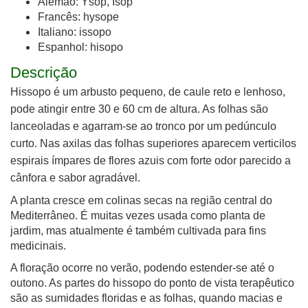
Alemão: Ysop, Isop
Francês: hysope
Italiano: issopo
Espanhol: hisopo
Descrição
Hissopo é um arbusto pequeno, de caule reto e lenhoso,
pode atingir entre 30 e 60 cm de altura. As folhas são
lanceoladas e agarram-se ao tronco por um pedúnculo
curto. Nas axilas das folhas superiores aparecem verticilos
espirais ímpares de flores azuis com forte odor parecido a
cânfora e sabor agradável.
A planta cresce em colinas secas na região central do
Mediterrâneo. É muitas vezes usada como planta de
jardim, mas atualmente é também cultivada para fins
medicinais.
A floração ocorre no verão, podendo ​​estender-se até o
outono. As partes do hissopo do ponto de vista terapêutico
são as sumidades floridas e as folhas, quando macias e