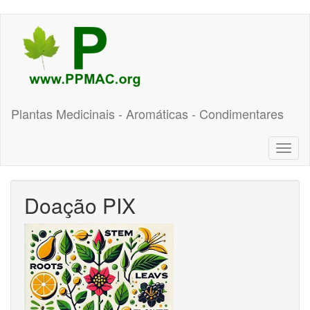
Pular
para
o
conteúdo
principal
Plantas Medicinais - Aromáticas - Condimentares
Toggl
naviga
Doação PIX