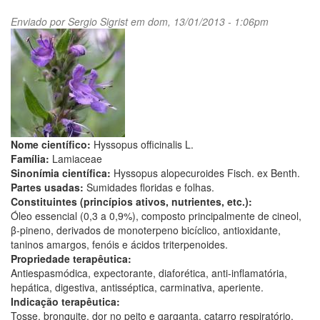
Enviado por
Sergio Sigrist
em dom, 13/01/2013 - 1:06pm
Nome científico:
Hyssopus officinalis L.
Família:
Lamiaceae
Sinonímia científica:
Hyssopus alopecuroides Fisch. ex Benth.
Partes usadas:
Sumidades floridas e folhas.
Constituintes (princípios ativos, nutrientes, etc.):
Óleo essencial (0,3 a 0,9%), composto principalmente de cineol,
β-pineno, derivados de monoterpeno bicíclico, antioxidante,
taninos amargos, fenóis e ácidos triterpenoides.
Propriedade terapêutica:
Antiespasmódica, expectorante, diaforética, anti-inflamatória,
hepática, digestiva, antisséptica, carminativa, aperiente.
Indicação terapêutica:
Tosse, bronquite, dor no peito e garganta, catarro respiratório,