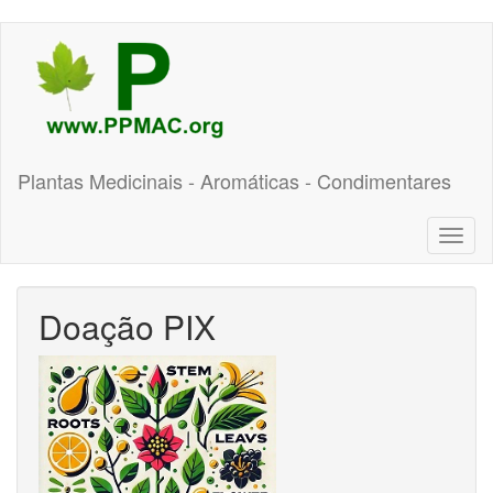
Pular
para
o
conteúdo
principal
Plantas Medicinais - Aromáticas - Condimentares
Toggl
naviga
Doação PIX