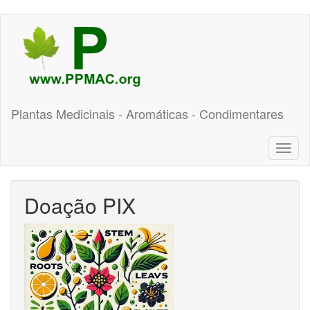
Pular
para
o
conteúdo
principal
Plantas Medicinais - Aromáticas - Condimentares
Toggl
naviga
Doação PIX