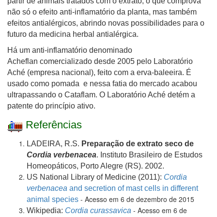
partir de animais tratados com o extrato, o que comprova
não só o efeito anti-inflamatório da planta, mas também
efeitos antialérgicos, abrindo novas possibilidades para o
futuro da medicina herbal antialérgica.
Há um anti-inflamatório denominado
Acheflan comercializado desde 2005 pelo Laboratório
Aché (empresa nacional), feito com a erva-baleeira. É
usado como pomada e nessa fatia do mercado acabou
ultrapassando o Cataflam. O Laboratório Aché detém a
patente do princípio ativo.
Referências
LADEIRA, R.S.
Preparação de extrato seco de
Cordia verbenacea
. Instituto Brasileiro de Estudos
Homeopáticos, Porto Alegre (RS). 2002.
US National Library of Medicine (2011):
Cordia
verbenacea
and secretion of mast cells in different
- Acesso em 6 de dezembro de 2015
animal species
- Acesso em 6 de
Wikipedia:
Cordia curassavica