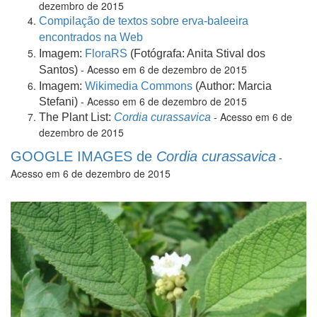
dezembro de 2015
Compilação de textos sobre erva-baleeira
encontrados na Web
Imagem:
FloraRS
(Fotógrafa: Anita Stival dos
- Acesso em 6 de dezembro de 2015
Santos)
Imagem:
Wikimedia Commons
(Author: Marcia
- Acesso em 6 de dezembro de 2015
Stefani)
- Acesso em 6 de
The Plant List:
Cordia curassavica
dezembro de 2015
GOOGLE IMAGES de
Cordia curassavica
-
Acesso em 6 de dezembro de 2015