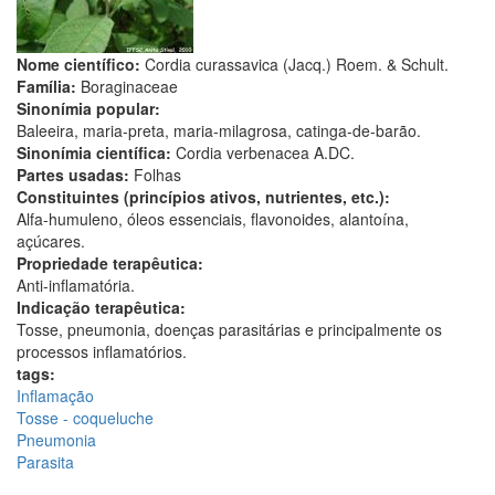
Nome científico:
Cordia curassavica (Jacq.) Roem. & Schult.
Família:
Boraginaceae
Sinonímia popular:
Baleeira, maria-preta, maria-milagrosa, catinga-de-barão.
Sinonímia científica:
Cordia verbenacea A.DC.
Partes usadas:
Folhas
Constituintes (princípios ativos, nutrientes, etc.):
Alfa-humuleno, óleos essenciais, flavonoides, alantoína,
açúcares.
Propriedade terapêutica:
Anti-inflamatória.
Indicação terapêutica:
Tosse, pneumonia, doenças parasitárias e principalmente os
processos inflamatórios.
tags:
Inflamação
Tosse - coqueluche
Pneumonia
Parasita