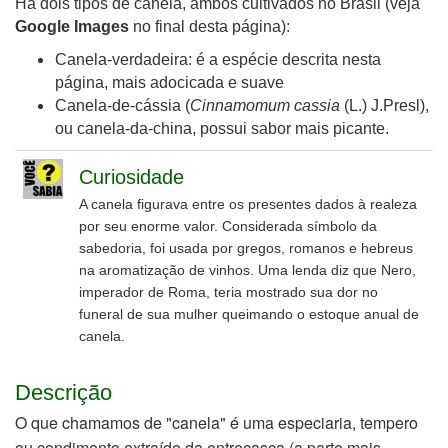
Há dois tipos de canela, ambos cultivados no Brasil (veja
Google Images
no final desta página):
Canela-verdadeira: é a espécie descrita nesta
página, mais adocicada e suave
Canela-de-cássia (
Cinnamomum cassia
(L.) J.Presl),
ou canela-da-china, possui sabor mais picante.
Curiosidade
A canela figurava entre os presentes dados à realeza
por seu enorme valor. Considerada símbolo da
sabedoria, foi usada por gregos, romanos e hebreus
na aromatização de vinhos. Uma lenda diz que Nero,
imperador de Roma, teria mostrado sua dor no
funeral de sua mulher queimando o estoque anual de
canela.
Descrição
O que chamamos de "canela" é uma especiaria, tempero
ou condimento extraído da entrecasca (a parte mais