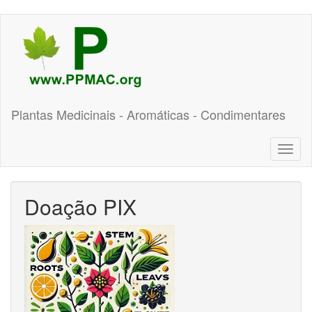
Pular
para
o
conteúdo
principal
Plantas Medicinais - Aromáticas - Condimentares
Toggl
naviga
Doação PIX