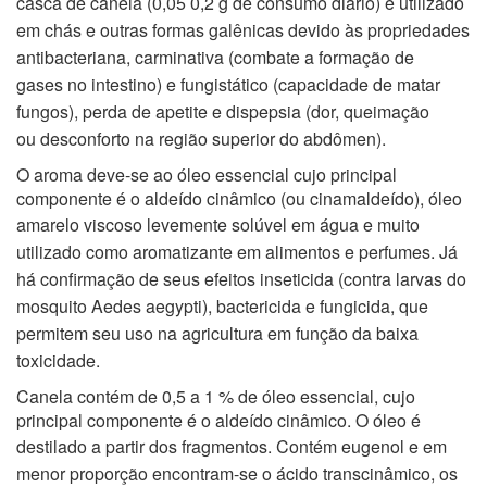
casca de canela (0,05 0,2 g de consumo diário) é utilizado
em chás e outras formas galênicas devido às propriedades
antibacteriana, carminativa (combate a formação de
gases
no intestino) e fungistático (capacidade de matar
fungos), perda de apetite e dispepsia (dor, queimação
ou
desconforto na região superior do abdômen).
O aroma deve-se ao óleo essencial cujo principal
componente é o aldeído cinâmico (ou cinamaldeído), óleo
amarelo
viscoso levemente solúvel em água e muito
utilizado como aromatizante em alimentos e perfumes. Já
há confirmação de
seus efeitos inseticida (contra larvas do
mosquito Aedes aegypti), bactericida e fungicida, que
permitem seu uso na
agricultura em função da baixa
toxicidade.
Canela contém de 0,5 a 1 % de óleo essencial, cujo
principal componente é o aldeído cinâmico. O óleo é
destilado a
partir dos fragmentos. Contém eugenol e em
menor proporção encontram-se o ácido transcinâmico, os