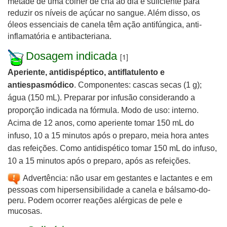
metade de uma colher de chá ao dia é suficiente para
reduzir os níveis de açúcar no sangue. Além disso, os
óleos essenciais de canela têm ação antifúngica, anti-
inflamatória e antibacteriana.
Dosagem indicada
[1]
Aperiente, antidispéptico, antiflatulento e
antiespasmódico
. Componentes: cascas secas (1 g);
água (150 mL). Preparar por infusão considerando a
proporção indicada na fórmula. Modo de uso: interno.
Acima de 12 anos, como aperiente tomar 150 mL do
infuso, 10 a 15 minutos após o preparo, meia hora antes
das refeições. Como antidispético tomar 150 mL do infuso,
10 a 15 minutos após o preparo, após as refeições.
Advertência: não usar em gestantes e lactantes e em
pessoas com hipersensibilidade a canela e bálsamo-do-
peru. Podem ocorrer reações alérgicas de pele e
mucosas.