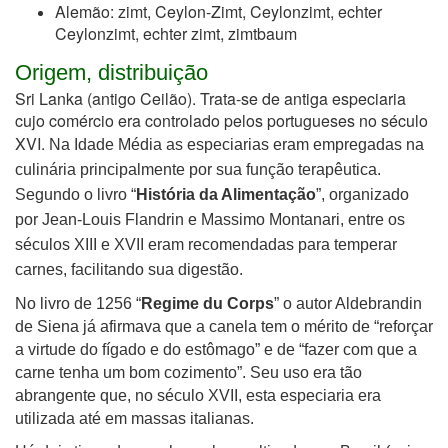
Alemão: zimt, Ceylon-Zimt, Ceylonzimt, echter
Ceylonzimt, echter zimt, zimtbaum
Origem, distribuição
Sri Lanka (antigo Ceilão). Trata-se de antiga especiaria
cujo comércio era controlado pelos portugueses no século
XVI.
Na Idade Média as especiarias eram empregadas na
culinária principalmente por sua função terapêutica.
Segundo o livro “
História da Alimentação
”, organizado
por Jean-Louis Flandrin e Massimo Montanari, entre os
séculos XIII e XVII eram recomendadas para temperar
carnes, facilitando sua digestão.
No livro de 1256 “
Regime du Corps
” o autor Aldebrandin
de Siena já afirmava que a canela tem o mérito de “reforçar
a virtude do fígado e do estômago” e de “fazer com que a
carne tenha um bom cozimento”. Seu uso era tão
abrangente que, no século XVII, esta especiaria era
utilizada até em massas italianas.