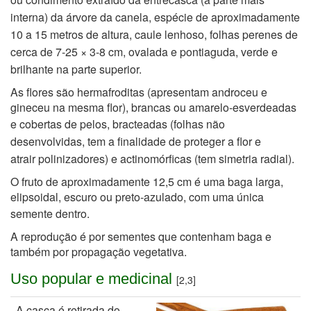
interna) da
árvore da canela, espécie de aproximadamente
10 a 15 metros de altura,
caule lenhoso, folhas perenes de
cerca de 7-25 × 3-8 cm, ovalada e pontiaguda, verde e
brilhante
na parte superior.
As flores são hermafroditas (apresentam androceu e
gineceu na mesma flor), brancas ou amarelo-esverdeadas
e
cobertas de pelos, bracteadas (folhas não
desenvolvidas, tem a finalidade de proteger a flor e
atrair
polinizadores) e actinomórficas (tem simetria radial).
O fruto de aproximadamente 12,5 cm é uma baga larga,
elipsoidal, escuro ou preto-azulado, com uma única
semente
dentro.
A reprodução é por sementes que contenham baga e
também por propagação vegetativa.
Uso popular e medicinal
[2,3]
A casca é retirada do