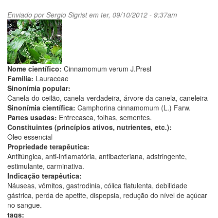
Enviado por
Sergio Sigrist
em ter, 09/10/2012 - 9:37am
Nome científico:
Cinnamomum verum J.Presl
Família:
Lauraceae
Sinonímia popular:
Canela-do-ceilão, canela-verdadeira, árvore da canela, caneleira
Sinonímia científica:
Camphorina cinnamomum (L.) Farw.
Partes usadas:
Entrecasca, folhas, sementes.
Constituintes (princípios ativos, nutrientes, etc.):
Oleo essencial
Propriedade terapêutica:
Antifúngica, anti-inflamatória, antibacteriana, adstringente,
estimulante, carminativa.
Indicação terapêutica:
Náuseas, vômitos, gastrodinia, cólica flatulenta, debilidade
gástrica, perda de apetite, dispepsia, redução do nível de açúcar
no sangue.
tags: