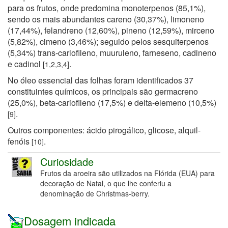
para os frutos, onde predomina monoterpenos (85,1%),
sendo os mais abundantes careno (30,37%), limoneno
(17,44%), felandreno (12,60%), pineno (12,59%), mirceno
(5,82%), cimeno (3,46%); seguido pelos sesquiterpenos
(5,34%) trans-cariofileno, muuruleno, farneseno, cadineno
e cadinol
.
[1,2,3,4
]
No óleo essencial das folhas foram identificados 37
constituintes químicos, os principais são germacreno
(25,0%), beta-cariofileno (17,5%) e delta-elemeno (10,5%)
.
[9]
Outros componentes: ácido pirogálico, glicose, alquil-
fenóis
.
[10]
Curiosidade
Frutos da aroeira são utilizados na Flórida (EUA) para
decoração de Natal, o que lhe conferiu a
denominação de
Christmas-berry.
Dosagem indicada