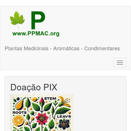
Pular
para
o
conteúdo
principal
Plantas Medicinais - Aromáticas - Condimentares
Toggl
naviga
Doação PIX