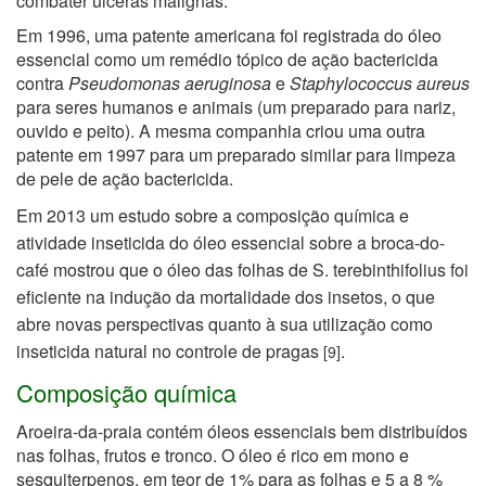
combater úlceras malignas.
Em 1996, uma patente americana foi registrada do óleo
essencial como um remédio tópico de ação bactericida
contra
Pseudomonas aeruginosa
e
Staphylococcus aureus
para seres humanos e animais (um preparado para nariz,
ouvido e peito). A mesma companhia criou uma outra
patente em 1997 para um preparado similar para limpeza
de pele de ação bactericida.
Em
2013 um estudo sobre a c
omposição química e
atividade inseticida do óleo essencial
sobre a broca-do-
café
mostrou q
ue o óleo
das folhas de S. terebinthifolius foi
eficiente na indução da mortalidade dos insetos, o que
abre novas perspectivas quanto à sua utilização como
inseticida natural no controle de pragas
.
[9]
Composição química
Aroeira-da-praia contém óleos essenciais bem distribuídos
nas folhas, frutos e tronco. O óleo é rico em mono e
sesquiterpenos, em teor de 1% para as folhas e 5 a 8 %