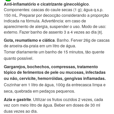
Anti-inflamatório e cicatrizante ginecológico
.
Componentes: cascas do caule secas (1 g); água q.s.p.
150 mL. Preparar por decocção considerando a proporção
indicada na fórmula. Advertência: em caso de
aparecimento de alergia, suspender o uso. Modo de uso:
externo. Fazer banho de assento 3 a 4 vezes ao dia
.
[8]
Gota, reumatismo e ciática
. Banho. Ferver 26g de cascas
de aroeira-da-praia em um litro de água.
Tomar diariamente
um banho de 15 minutos, tão quente
quanto possível.
Gargarejos, bochechos, compressas, tratamento
tópico de ferimentos de pele ou mucosas, infectadas
ou não, cervicite,
hemorróidas, gengivas inflamadas.
Cozinhar em 1 litro de água, 100g da entrecasca limpa e
seca, quebrada em
pedaços pequenos.
Azia e gastrite
. Utilizar os frutos cozidos 2 vezes, cada
vez com meio litro de água. Beber em doses de 30 ml
duas
vezes ao dia.