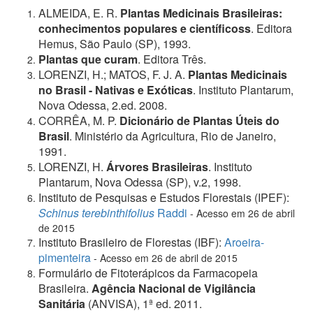
ALMEIDA, E. R.
Plantas Medicinais Brasileiras:
conhecimentos populares e científicos
s
. Editora
Hemus, São Paulo (SP), 1993.
Plantas que curam
. Editora Três.
LORENZI, H.; MATOS, F. J. A.
Plantas Medicinais
no Brasil - Nativas e Exóticas
. Instituto Plantarum,
Nova Odessa, 2.ed. 2008.
CORRÊA, M. P.
Dicionário de Plantas Úteis do
Brasil
. Ministério da Agricultura, Rio de Janeiro,
1991.
LORENZI, H.
Árvores Brasileiras
. Instituto
Plantarum, Nova Odessa (SP), v.2, 1998.
Instituto de Pesquisas e Estudos Florestais (IPEF):
Schinus terebinthifolius
Raddi
- Acesso em 26 de abril
de 2015
Instituto Brasileiro de Florestas (IBF):
Aroeira-
pimenteira
- Aces
so em 26 de abril de 2015
Formulário de Fitoterápicos da Farmacopeia
Brasileira.
Agência Nacional de Vigilância
Sanitária
(ANVISA), 1ª ed. 2011.