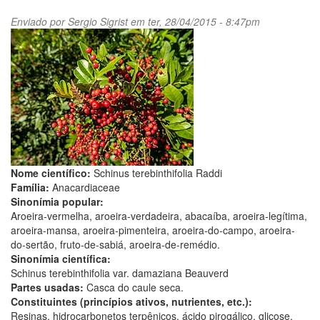
Enviado por
Sergio Sigrist
em ter, 28/04/2015 - 8:47pm
Nome científico:
Schinus terebinthifolia Raddi
Família:
Anacardiaceae
Sinonímia popular:
Aroeira-vermelha, aroeira-verdadeira, abacaíba, aroeira-legítima,
aroeira-mansa, aroeira-pimenteira, aroeira-do-campo, aroeira-
do-sertão, fruto-de-sabiá, aroeira-de-remédio.
Sinonímia científica:
Schinus terebinthifolia var. damaziana Beauverd
Partes usadas:
Casca do caule seca.
Constituintes (princípios ativos, nutrientes, etc.):
Resinas, hidrocarbonetos terpênicos, ácido pirogálico, glicose,