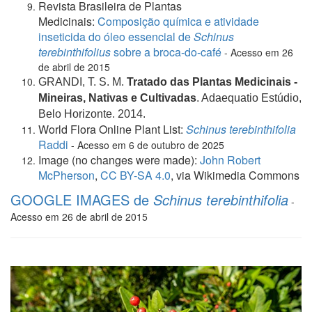
Revista Brasileira de Plantas
Medicinais:
Composição química e atividade
inseticida do óleo essencial de
Schinus
terebinthifolius
sobre a broca-do-café
- Aces
so em 26
de abril de 2015
GRANDI, T. S. M.
Tratado das Plantas Medicinais -
Mineiras, Nativas e Cultivadas
. Adaequatio Estúdio,
Belo Horizonte. 2014.
World Flora Online Plant List:
Schinus terebinthifolia
Raddi
- Aces
so em 6 de outubro de 2025
Image (no changes were made):
John Robert
McPherson
,
CC BY-SA 4.0
, via Wikimedia Commons
GOOGLE IMAGES de
Schinus terebinthifolia
-
Aces
so em 26 de abril de 2015