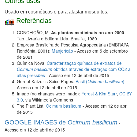
Outros usos
Usado em cosméticos e para afastar mosquitos.
Referências
CONCEIÇÃO, M.
As plantas medicinais no ano 2000
.
Tao Livraria e Editora Ltda. Brasilia, 1980
Empresa Brasileira de Pesquisa Agropecuária (EMBRAPA
Rondônia, 2001):
Manjericão
- Acesso em 5 de setembro
de 2021
Química Nova:
Caracterização química de extratos de
Ocimum basilicum
obtidos através de extração com CO2 a
altas pressões
- Acesso em 12 de abril de 2015
Gernot Katzer´s Spice Pages:
Basil (
Ocimum basilicum
)
-
Acesso em 12 de abril de 2015
Image (no changes were made):
Forest & Kim Starr
,
CC BY
3.0
, via Wikimedia Commons
The Plant List:
Ocimum basilicum
- Acesso em 12 de abril
de 2015
​GOOGLE IMAGES de
Ocimum basilicum
-
Acesso em 12 de abril de 2015