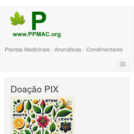
Pular
para
o
conteúdo
principal
Plantas Medicinais - Aromáticas - Condimentares
Toggl
naviga
Doação PIX