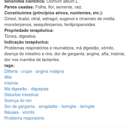
Sinonímia científica:
Ocimum album L.
Partes usadas:
Folha, flor, semente, raiz.
Constituintes (princípios ativos, nutrientes, etc.):
Cineol, linalol, citral, estragol, eugenol e cinamato de metila,
monoterpenos, sesquiterpenos, fenilpropanoides.
Propriedade terapêutica:
Tônica, digestiva.
Indicação terapêutica:
Problemas respiratórios e reumáticos, má digestão, vômito,
doença do intestino e rins, dor de garganta, angina, afta, insônia,
dor nos mamilos de lactantes.
tags:
Difteria - crupe - angina maligna
Afta
Insônia
Má digestão - dispepsia
Distúrbio intestinal
Doença do rim
Dor de garganta - amigdalite - faringite - laringite
Náusea - vômito
Problema respiratório