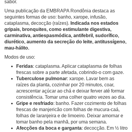
sabor.
Uma publicação da EMBRAPA Rondônia destaca as
seguintes formas de uso: banho, xarope, infusão,
cataplasma, decocção (raízes).
Indicada nos estados
gripais, bronquites, como estimulante digestiva,
carminativa, antiespasmódica, antifebril, sudorífico,
diurético, aumento da secreção do leite, antitussígeno,
mau-hálito.
Modos de uso:
Feridas
: cataplasma. Aplicar cataplasma de folhas
frescas sobre a parte afetada, cobrindo-o com gaze.
Tuberculose pulmonar
: xarope. Lavar bem as
raízes da planta, cozinhar por 20 minutos, coar,
acrescentar açúcar ao chá e deixar ferver até formar
consistência. Tomar uma colher quatro vezes ao dia.
Gripe e resfriado
: banho. Fazer cozimento de folhas
frescas de manjericão com folhas de mucura-caá,
folhas de laranjeira e de limoeiro. Deixar amornar e
tomar banho pela manhã, por uma semana.
Afecções da boca e garganta
: decocção. Em ½ litro