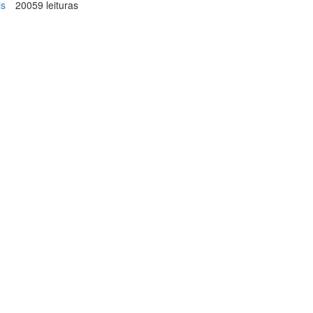
is
sobre
20059 leituras
Janaúba