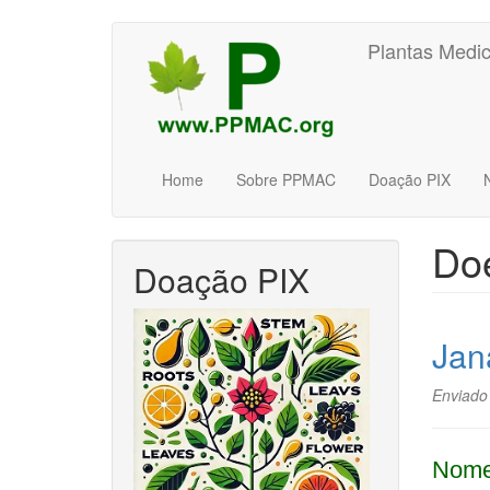
Pular
Plantas Medic
para
o
conteúdo
principal
Home
Sobre PPMAC
Doação PIX
Doe
Doação PIX
Jan
Enviado
Nome