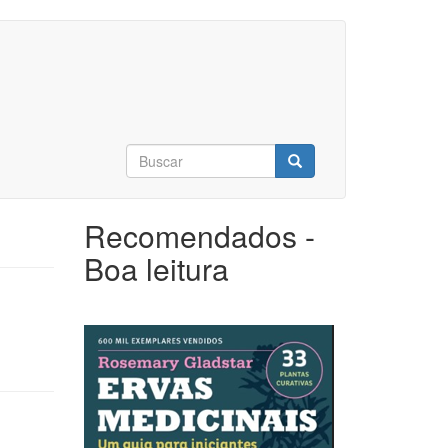
Formulário
de
Buscar
busca
Recomendados -
Boa leitura