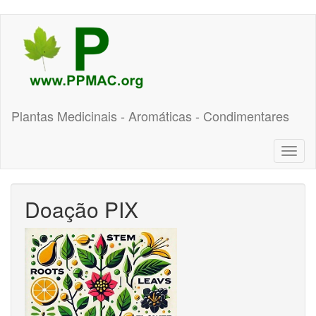
Pular
para
o
conteúdo
principal
Plantas Medicinais - Aromáticas - Condimentares
Toggl
naviga
Doação PIX