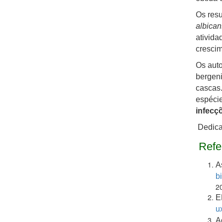
Os resu
albicans
ativida
crescim
Os auto
bergen
cascas.
espécie
infecç
Dedicad
Refe
A
bi
2
E
u
A