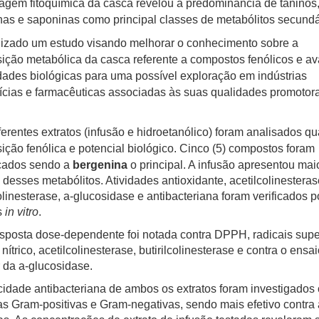
agem fitoquímica da casca revelou a predominância de taninos
as e saponinas como principal classes de metabólitos secundá
lizado um estudo visando melhorar o conhecimento sobre a
ção metabólica da casca referente a compostos fenólicos e ava
ades biológicas para uma possível exploração em indústrias
ícias e farmacêuticas associadas às suas qualidades promotor
ferentes extratos (infusão e hidroetanólico) foram analisados qu
ção fenólica e potencial biológico. Cinco (5) compostos foram
icados
sendo a
bergenina
o principal. A infusão apresentou mai
 desses metabólitos. Atividades antioxidante, acetilcolinesteras
colinesterase, a-glucosidase e antibacteriana foram verificados p
s
in vitro
.
posta dose-dependente foi notada contra DPPH, radicais supe
nítrico, acetilcolinesterase, butirilcolinesterase e contra o ensai
r da a-glucosidase.
idade antibacteriana de ambos os extratos foram investigados 
as Gram-positivas e Gram-negativas, sendo mais efetivo contra 