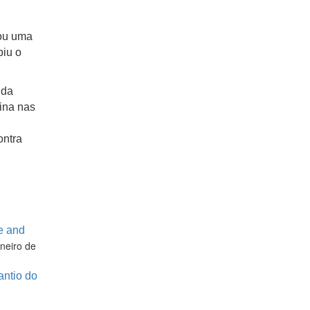
tou uma
biu o
 da
ina nas
ontra
e and
neiro de
ntio do