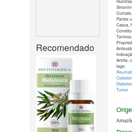
Humiria
Sinoním
Cumate, 
Partes 
Casca, f
Constitui
Taninos
Proprie
Recomendado
Antioxid
Indicaçã
Artrite,
tags:
Reumatis
Colester
Diabete
Tumor
Orige
Amazôni