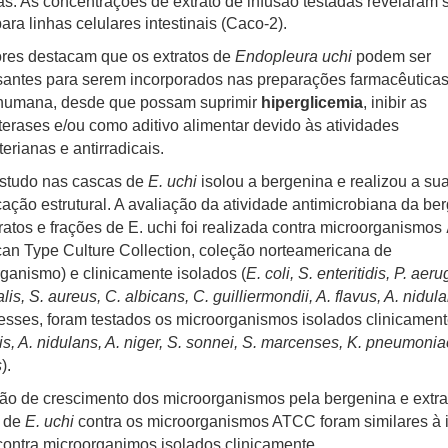
as. As concentrações de extrato de infusão testadas revelaram 
para linhas celulares intestinais (Caco-2).
res destacam que os extratos de
Endopleura uchi
podem ser
santes para serem incorporados nas preparações farmacêutica
humana, desde que possam suprimir
hiperglicemia
, inibir as
terases e/ou como aditivo alimentar devido às atividades
terianas e antirradicais.
estudo nas cascas
de
E. uchi
isolou a bergenina e realizou a su
icação estrutural. A avaliação da atividade antimicrobiana da be
ratos e frações de E. uchi foi realizada contra microorganismos
an Type Culture Collection, coleção norteamericana de
ganismo) e clinicamente isolados (
E. coli, S. enteritidis, P. aer
lis, S. aureus, C. albicans, C. guilliermondii, A. flavus, A. nidul
sses, foram testados os microorganismos isolados clinicament
lis, A. nidulans, A. niger, S. sonnei, S. marcenses, K. pneumonia
s
).
ção de crescimento dos microorganismos pela bergenina e extra
s de
E. uchi
contra os microorganismos ATCC foram similares à 
contra microorganimos isolados clinicamente.