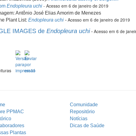
- Acesso em 6 de janeiro de 2019
rom
Endopleura uchi
magem: Antônio José Elias Amorim de Menezes
Acesso em 6 de janeiro de 2019
he Plant List:
Endopleura uchi
-
LE IMAGES de
Endopleura uchi
Acesso em 6 de janei
-
ituras
me
Comunidade
bre PPMAC
Repositório
tórico
Notícias
aboradores
Dicas de Saúde
sas Plantas