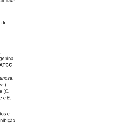
ser não-
s de
a
rgenina,
ATCC
uginosa,
ans
).
e (
C.
e e E.
tos e
inibição