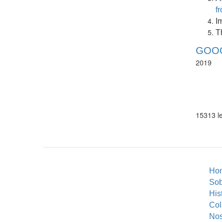
f
I
T
GOOG
2019
15313 le
Ho
So
His
Col
Nos