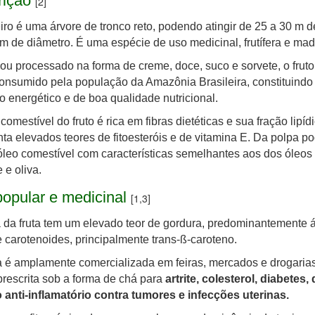
rição
[2]
iro é uma árvore de tronco reto, podendo atingir de 25 a 30 m d
 m de diâmetro. É uma espécie de uso medicinal, frutífera e made
ou processado na forma de creme, doce, suco e sorvete, o fruto
onsumido pela população da Amazônia Brasileira, constituind
o energético e de boa qualidade nutricional.
 comestível do fruto é rica em fibras dietéticas e sua fração lipíd
ta elevados teores de fitoesteróis e de vitamina E. Da polpa po
óleo comestível com características semelhantes aos dos óleos
 e oliva.
opular e medicinal
[1,3]
 da fruta tem um elevado teor de gordura, predominantemente 
e carotenoides, principalmente trans-ß-caroteno.
 é amplamente comercializada em feiras, mercados e drogarias
rescrita sob a forma de chá para
artrite, colesterol, diabetes, 
anti-inflamatório contra tumores e infecções uterinas.