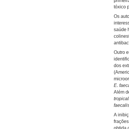
primeir
tóxico 
Os auto
interes
saúde 
colines
antibac
Outro 
identif
dos ext
(Americ
microor
E. faeca
Além de
tropica
faecali
A inibi
fraçõe
obtida 