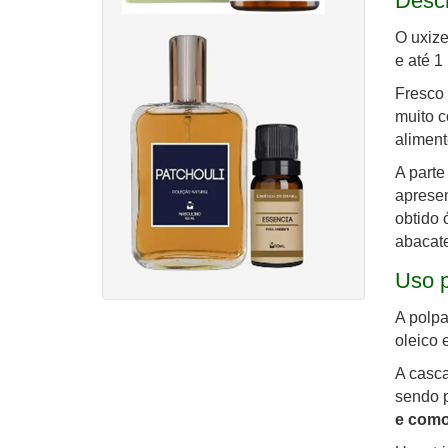
Desc
O uxize
e até 1
Fresco 
muito c
aliment
A parte
apresen
obtido 
abacate
Uso p
A polpa
oleico 
A casca
sendo p
e como 