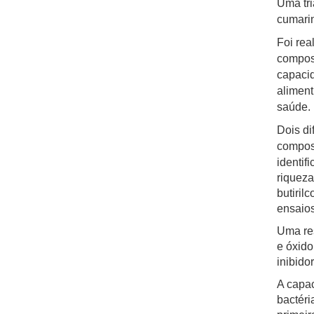
Uma tri
cumarin
Foi rea
composi
capacid
aliment
saúde.
Dois di
composi
identif
riqueza
butiril
ensaio
Uma res
e óxido 
inibido
A capac
bactéri