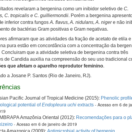
ltados revelaram a bergenina como um inibidor seletivo de
C.
, C. tropicalis e C. guilliermondii
. Porém a bergenina apresen
de inferior contra fungos
A. flavus, A. nidulans, A. niger
e não ini
ento de bactérias Gram positivas e Gram negativas.
res afirmaram que as atividades da fração de acetato de etila e
ina pura estão em concordância com a concentração da bergen
 Concluiram que a atividade seletiva de bergenina contra três
s de Candida auxilia na compreensão do seu uso tradicional c
ões que afetam o aparelho reprodutor feminino
.
o a Josane P. Santos (Rio de Janeiro, RJ).
rências
sian Pacific Journal of Tropical Medicine (2015):
Phenolic profil
- Acesso em 6 de ja
ological potential of
Endopleura uchi
extracts
019
MBRAPA Amazônia Oriental (2012):
Recomendações para o pla
- Acesso em 6 de janeiro de 2019
xizeiro
cta Amazonica (2009):
Antimicrobial activity of bergenin