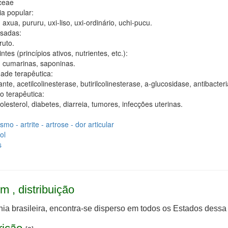
ceae
ia popular:
axua, pururu, uxi-liso, uxi-ordinário, uchi-pucu.
usadas:
ruto.
ntes (princípios ativos, nutrientes, etc.):
, cumarinas, saponinas.
dade terapêutica:
ante, acetilcolinesterase, butirilcolinesterase, a-glucosidase, antibacter
o terapêutica:
 colesterol, diabetes, diarreia, tumores, infecções uterinas.
mo - artrite - artrose - dor articular
ol
s
m , distribuição
a brasileira, encontra-se disperso em todos os Estados dessa 