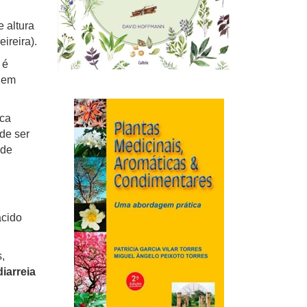
e altura
ireira).
 é
o em
ica
de ser
 de
ácido
,
diarreia