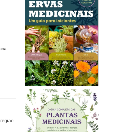
iana.
região.