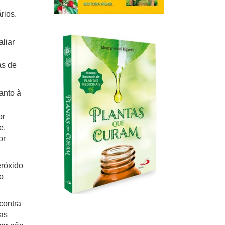
,
rios.
liar
as de
anto à
or
e,
or
róxido
o
contra
as