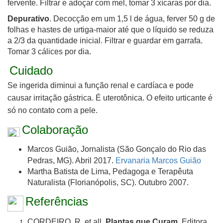
fervente. Filtrar e adoçar com mel, tomar 3 xícaras por dia.
Depurativo
. Decocção em um 1,5 l de água, ferver 50 g de
folhas e hastes de urtiga-maior até que o líquido se reduza
a 2/3 da quantidade inicial. Filtrar e guardar em garrafa.
Tomar 3 cálices por dia.
Cuidado
Se ingerida diminui a função renal e cardíaca e pode
causar irritação gástrica. É uterotônica. O efeito urticante é
só no contato com a pele.
Colaboração
Marcos Guião, Jornalista (São Gonçalo do Rio das
Pedras, MG). Abril 2017.
Ervanaria Marcos Guião
Martha Batista de Lima, Pedagoga e Terapêuta
Naturalista (Florianópolis, SC). Outubro 2007.
Referências
CORDEIRO, R. et all.
Plantas que Curam
. Editora