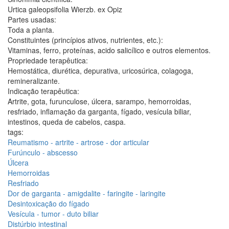
Urtica galeopsifolia Wierzb. ex Opiz
Partes usadas:
Toda a planta.
Constituintes (princípios ativos, nutrientes, etc.):
Vitaminas, ferro, proteínas, acido salicílico e outros elementos.
Propriedade terapêutica:
Hemostática, diurética, depurativa, uricosúrica, colagoga,
remineralizante.
Indicação terapêutica:
Artrite, gota, furunculose, úlcera, sarampo, hemorroidas,
resfriado, inflamação da garganta, fígado, vesícula biliar,
intestinos, queda de cabelos, caspa.
tags:
Reumatismo - artrite - artrose - dor articular
Furúnculo - abscesso
Úlcera
Hemorroidas
Resfriado
Dor de garganta - amigdalite - faringite - laringite
Desintoxicação do fígado
Vesícula - tumor - duto biliar
Distúrbio intestinal