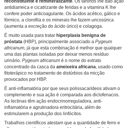
reconstituinte e remineralizante
. Os taninos lhe dão ação
antidiarreica e cicatrizante de feridas e a vitamina K lhe
confere poder anticoagulante. Os ácidos acético, gálico e
fórmico, a clorofila e os minerais lhe fazem uricosúrica
(aumenta a excreção do ácido úrico) e colagoga.
É muito usada para tratar
hiperplasia benigna de
próstata
(HBP), principalmente associado a
Pygeum
africanum
, já que esta combinação é melhor que qualquer
uma das plantas isoladas por deixar menos resíduo
urinário.
Pygeum africanum
é o nome do extrato
concentrado da casca da
ameixeira africana
, usado como
fitoterápico no tratamento de distúrbios da micção
provocados por HBP.
É anti-inflamatória por que seus polissacarídeos ativam o
complemento e sua ação é comparada aos diclofenacos.
As lectinas têm ação endocrinorreguladora, anti-
inflamatória e agrutinadora eritrocitária, além de
estimularem a produção dos linfócitos.
Trabalhos científicos atestam que a quantidade de ferro e