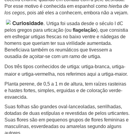
Por esse motivo é conhecida em espanhol como
hierba de
los cegos
, pois até eles a conhecem, embora não a vejam.
.
Curiosidade
Urtiga foi usada desde o século I dC
pelos gregos para urticação (ou
flagelação
), que consistia
em esfregar urtigas frescas no baixo ventre e nádegas de
homens que queriam ter sua virilidade aumentada.
Beneficiava também os reumáticos que tivessem a
ousadia de açoitar-se com um ramo de urtiga.
Dos três tipos conhecidos de urtiga:
urtiga-branca, urtiga-
maior e urtiga-vermelha, nos referimos aqui a urtiga-maior.
Planta perene, de 0,5 a 1 m de altura, tem raízes rasteiras
e hastes fortes, simples, erguidas e de coloração verde-
esvaecida.
Suas folhas são grandes oval-lanceoladas, serrilhadas,
dotadas de duas estípulas e revestidas de pelos urticantes.
Suas flores são em pequenos grupos de flores femininas e
masculinas, esverdeadas ou amarelas segundo alguns
autores.