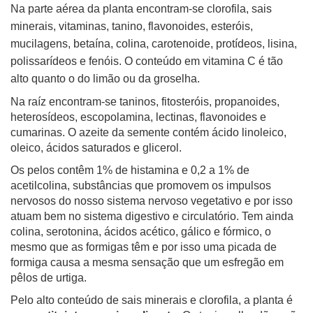
Na parte aérea da planta encontram-se clorofila, sais
minerais, vitaminas, tanino, flavonoides, esteróis,
mucilagens, betaína, colina, carotenoide, protídeos, lisina,
polissarídeos e fenóis. O conteúdo em vitamina C é tão
alto quanto o do limão ou da groselha.
Na raíz encontram-se taninos, fitosteróis, propanoides,
heterosídeos, escopolamina, lectinas, flavonoides e
cumarinas. O azeite da semente contém ácido linoleico,
oleico, ácidos saturados e glicerol.
Os pelos contêm 1% de histamina e 0,2 a 1% de
acetilcolina, substâncias que promovem os impulsos
nervosos do nosso sistema nervoso vegetativo e por isso
atuam bem no sistema digestivo e circulatório. Tem ainda
colina, serotonina, ácidos acético, gálico e fórmico, o
mesmo que as formigas têm e por isso uma picada de
formiga causa a mesma sensação que um esfregão em
pêlos de urtiga.
Pelo alto conteúdo de sais minerais e clorofila, a planta é