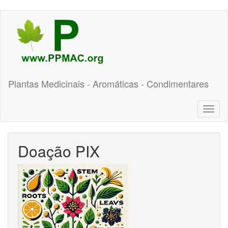
Pular
para
o
conteúdo
principal
Plantas Medicinais - Aromáticas - Condimentares
Toggl
naviga
Doação PIX