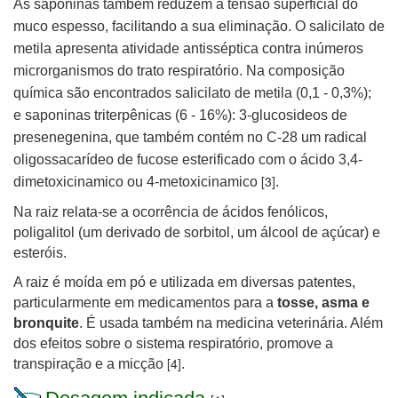
As saponinas também reduzem a tensão superficial do
muco espesso, facilitando a sua eliminação. O salicilato de
metila apresenta atividade antisséptica contra inúmeros
microrganismos do trato respiratório.
Na composição
química são encontrados salicilato de metila (0,1 - 0,3%);
e saponinas triterpênicas (6 - 16%): 3-glucosideos de
presenegenina, que também contém no C-28 um radical
oligossacarídeo de fucose esterificado com o ácido 3,4-
[3]
dimetoxicinamico ou 4-metoxicinamico
.
Na raiz relata-se a ocorrência de ácidos fenólicos,
poligalitol (um derivado de sorbitol, um álcool de açúcar) e
esteróis
.
A raiz é moída em pó e utilizada em diversas patentes,
particularmente em medicamentos para a
tosse, asma e
bronquite
. É usada também na medicina veterinária. Além
dos efeitos sobre o sistema respiratório, promove a
[4]
transpiração e a micção
.