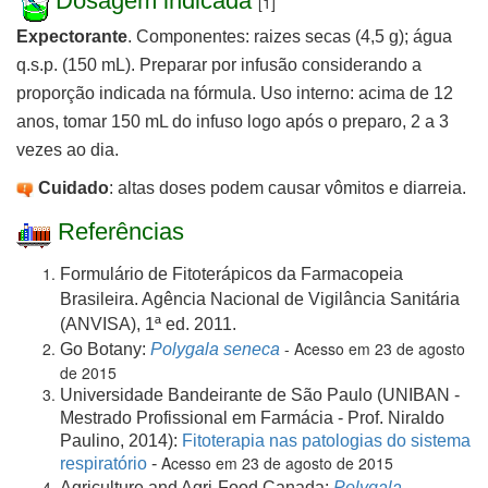
Dosagem indicada
[1]
Expectorante
. Componentes: raizes secas (4,5 g); água
q.s.p. (150 mL). Preparar por infusão considerando a
proporção indicada na fórmula. Uso interno: acima de 12
anos, tomar 150 mL do infuso logo após o preparo, 2 a 3
vezes ao dia.
Cuidado
: altas doses podem causar vômitos e diarreia
.
Referências
Formulário de Fitoterápicos da Farmacopeia
Brasileira. Agência Nacional de Vigilância Sanitária
(ANVISA), 1ª ed. 2011.
- Acesso em 23 de agosto
Go Botany:
Polygala seneca
de 2015
Universidade Bandeirante de São Paulo (UNIBAN -
Mestrado Profissional em Farmácia - Prof. Niraldo
Paulino, 2014):
Fitoterapia nas patologias do sistema
Acesso em 23 de agosto de 2015
respiratório
-
Agriculture and Agri-Food Canada:
Polygala