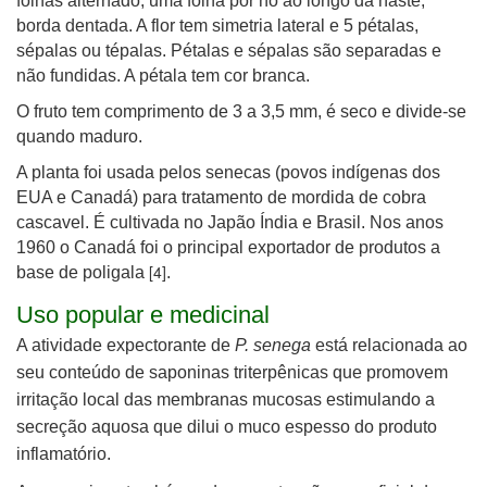
folhas alternado, uma folha por nó ao longo da haste,
borda dentada. A flor tem simetria lateral e
5 pétalas,
sépalas ou tépalas
. Pétalas e sépalas são separadas e
não fundidas.
A pétala tem cor branca.
O fruto
tem comprimento de 3 a 3,5 mm,
é seco e divide-se
quando maduro.
A planta foi usada pelos senecas (povos indígenas dos
EUA e Canadá) para tratamento de mordida de cobra
cascavel. É cultivada no Japão Índia e Brasil. Nos anos
1960 o Canadá foi o principal exportador de produtos a
[4]
base de poligala
.
Uso popular e medicinal
A atividade expectorante de
P. senega
está relacionada ao
seu conteúdo de saponinas triterpênicas que promovem
irritação local das membranas mucosas estimulando a
secreção aquosa que dilui o muco espesso do produto
inflamatório.