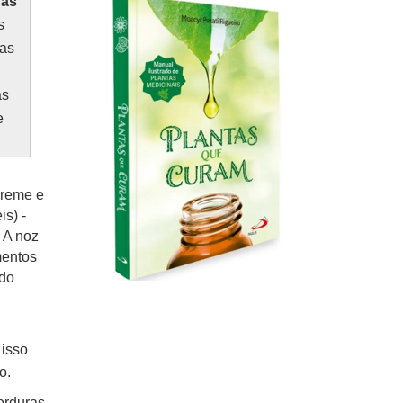
nas
s
ras
as
e
creme e
s) -
 A noz
mentos
 do
 isso
o.
orduras