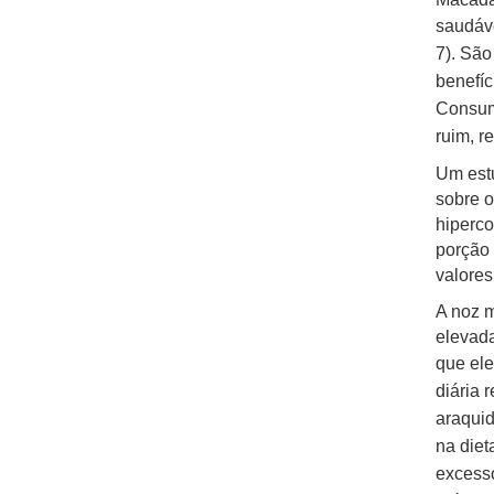
saudáve
7)
.
São
benefíc
Consumi
ruim, r
Um estu
sobre o
hiperco
porção 
valore
A noz 
elevada
que el
diária 
araquid
na diet
excess