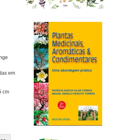
inge
idas em
5 cm