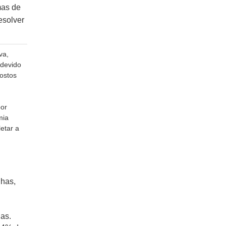
mas de
esolver
va,
 devido
ostos
por
mia
etar a
lhas,
as.