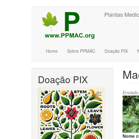
Pular
Plantas Medic
para
o
conteúdo
principal
Home
Sobre PPMAC
Doação PIX
Ma
Doação PIX
Enviado
Nome ci