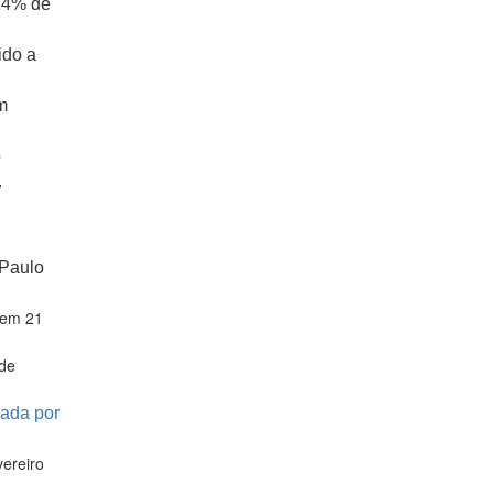
 14% de
ido a
m
o
.
 Paulo
 em 21
de
ada por
ereiro