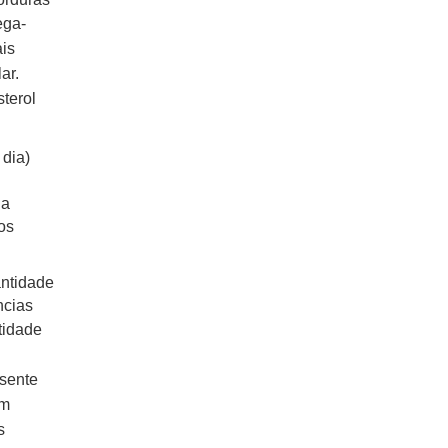
ega-
ais
ar.
terol
dia)
 a
os
ntidade
ncias
tidade
esente
em
s