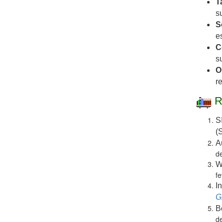
T
s
S
e
C
s
O
r
R
S
(
A
de
W
fe
I
G
B
d