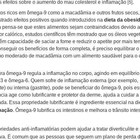
[5]
s efeitos sobre o aumento do mau colesterol e inflamação
.
os ricos em ômega-9 como a macadâmia e outros frutos secos,
rado efeitos positivos quando introduzidos na
dieta da obesi
pensa-se que estes alimentos sejam contraindicados devido 
lor calórico, estudos científicos têm mostrado que os óleos veget
êm capacidade de saciar a fome e reduzir o apetite por mais te
nseguir os benefícios de forma completa, é preciso equilibrar o
o moderado de macadâmia com um alimento saudável para o 
ra ômega-9 regula a inflamação no corpo, agindo em equilíbri
 e ômega-6. Quem sofre de inflamação externa (por exemplo,
te) ou interna (gastrite), pode se beneficiar do ômega-9, pois e
cia age como lubrificante e protetor da derme, ajuda a cuidar a
ada. Essa
propriedade lubrificante é ingrediente essencial na di
pação
. Ômega-9 lubrifica os intestinos e melhora o trânsito intes
riedades anti-inflamatórias podem ajudar a tratar diverticulite e 
iva. É comum que as pessoas que seguem um plano de perda 