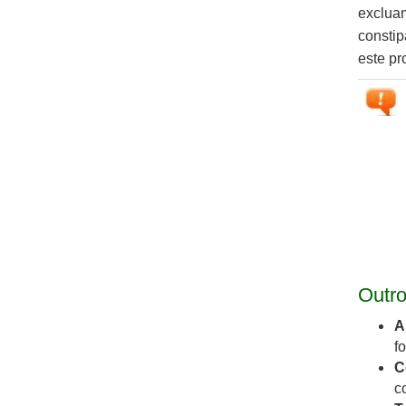
excluam
constip
este p
Outr
A
f
C
c