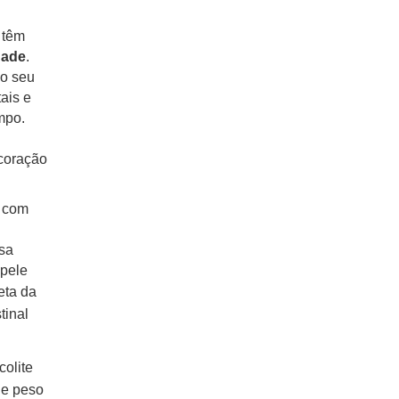
 têm
dade
.
ao seu
ais e
mpo.
coração
o com
ssa
 pele
eta da
tinal
colite
de peso