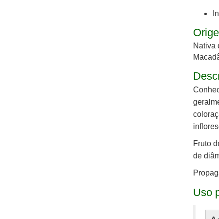
I
Orige
Nativa 
Macad
Desc
Conhec
geralme
coloraç
inflore
Fruto d
de diâm
Propag
Uso p