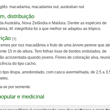
nglês: macadamia, macadamia nut, australian nut
m, distribuição
da Austrália, Nova Zelândia e Malásia. Dentre as espécies de
âmia,
M. integrifolia
foi a que melhor se adaptou ao trópico.
rição
[1]
emos por noz macadâmia o fruto de uma árvore perene que at
nte 15 m de altura. Tem folhas lisas de bordos ondulados, de
ão acinzentada quando jovens. Flores de coloração alva, reun
scência do tipo cacho.
o tipo drupa, arredondado, com casca avermelhada, de 2,5 a 3,
etro.
a-se por semente.
opular e medicinal