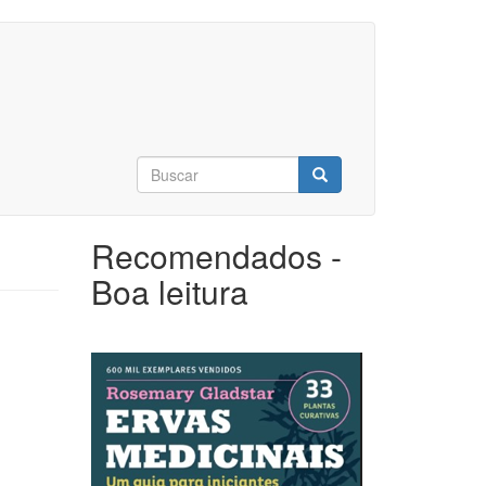
Formulário
de
Buscar
busca
Recomendados -
Boa leitura