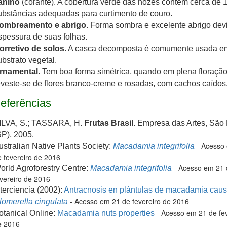
anino
(corante). A cobertura verde das nozes contêm cerca de
ubstâncias adequadas para curtimento de couro.
ombreamento e abrigo
. Forma sombra e excelente abrigo dev
spessura de suas folhas.
orretivo de solos
. A casca decomposta é comumente usada e
ubstrato vegetal.
rnamental
. Tem boa forma simétrica, quando em plena floraçã
eveste-se de flores branco-creme e rosadas, com cachos caídos
eferências
ILVA, S.; TASSARA, H.
Frutas Brasil
. Empresa das Artes, São
SP), 2005.
- Acesso
ustralian Native Plants Society:
Macadamia integrifolia
 fevereiro de 2016
- Acesso em 21 
orld Agroforestry Centre:
Macadamia integrifolia
vereiro de 2016
nterciencia (2002):
Antracnosis en plántulas de macadamia caus
- Acesso em 21 de fevereiro de 2016
lomerella cingulata
- Acesso em 21 de fev
otanical Online:
Macadamia nuts properties
e 2016