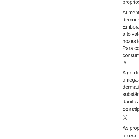
próprio
Aliment
demonst
Embora 
alto va
nozes t
Para co
consum
[5]
.
A gordu
ômega-3
dermati
substân
danific
consti
[5]
.
As prop
ulcer
at