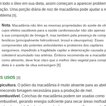
 todo o óleo em sua dieta, assim começam a aparecer proble
ação. Uma porção diária de noz de macadâmia pode ajudar a r
[5]
roblema
.
Nota
.
Macadâmia não têm as mesmas propriedades do azeite de oli
cujos efeitos saudáveis para a saúde cardiovascular não são apenas
à sua composição de ômega-9, mas também pela presença de comp
fenólicos (principalmente hidroxitirosol, tirosol e oleuropeína). Esses
componentes são potentes antioxidantes e protetores dos capilares
sanguíneos, impedindo a fragilidade capilar e deterioração causada 
colesterol acumulado nas artérias. Embora recomenda-se a macadâ
como alimento, deve ficar claro que o melhor óleo vegetal para compl
[5]
dieta é o azeite de oliva extravirgem
.
os usos
[3]
picultura
. O pólen da macadâmia é muito atraente para as abe
ornecendo forragem necessária para a produção de mel.
ombustível
. Conchas de macadâmia podem ser usadas como
ombustível, gerando energia suficiente para secar áreas molhad