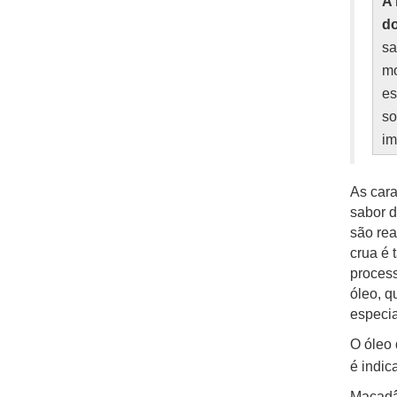
A 
d
sa
mo
es
s
im
As cara
sabor d
são rea
crua é 
process
óleo, q
especia
O óleo 
é indi
Macadâ