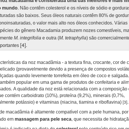
noz macadâmia é considerada uma das melhores e mais fi
o mundo
. Não contêm colesterol e os níveis de sódio e gordura
turadas são baixos. Seus óleos naturais contêm 80% de gordu
noinsaturadas, o valor mais alto nos óleos conhecidos. Várias
pécies do gênero Macadamia produzem nozes comestíveis, m
omente
M. integrifolia
e outra (
M. tetraphylla
) são comercialment
[4]
portantes
.
cterísticas da noz macadâmia - a textura fina, crocante, cor de 
elicado (provavelmente devido a presença de compostos volátei
lçadas quando levemente torrefeita em óleo de coco e salgada.
também popular em uma gama de produtos de confeitaria e ali
ados. A qualidade da noz está relacionada com a composição
ue contém carboidrato (10%), proteína (9,2%), minerais (0,7%,
[3]
lmente potássio) e vitaminas (niacina, tiamina e riboflavina)
.
de macadâmia é altamente compatível com a pele humana, por
cado em
massagem para pele seca
, que necessita de hidrataçã
mia é indicada na dieta de
colesterol
pelo conteúdo rico em g