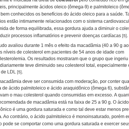
is, principalmente
ácidos oleico
(ômega-9)
e palmitoleico (ôm
 bem conhecidos o
s benefícios do ácido oleico para a saúde. T
ios estão intimamente relacionados com o sistema cardiovascul
da de forma equilibrada, essa gordura ajuda a diminuir o coles
[5]
eduzir processos inflamatórios e prevenir doenças cardíacas
.
do avaliou durante 1 mês o efeito da macadâmia (40 a 90 g ao 
s níveis de colesterol em pacientes de 54 anos de idade com
lesterolemia. Os resultados mostraram que o grupo que ingeriu
diariamente teve diminuido seu colesterol total, especialmente 
[5]
s de LDL
.
macadâmia deve ser consumida com moderação, por conter qua
 de ácido palmitoleico e ácido araquidônico (ômega 6), substâ
evam o mau colesterol quando consumidas em excesso.
A quan
recomendada de macadâmia está na faixa de 25 a 90 g. O ácido
ônico é uma gordura saturada e como tal deve estar menos pr
a. Ao contrário, o ácido palmitoleico é monoinsaturado, porém 
o pode se comportar como uma gordura saturada e exercer seu