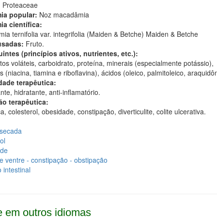
:
Proteaceae
ia popular:
Noz macadâmia
ia científica:
a ternifolia var. integrifolia (Maiden & Betche) Maiden & Betche
usadas:
Fruto.
intes (princípios ativos, nutrientes, etc.):
s voláteis, carboidrato, proteína, minerais (especialmente potássio),
s (niacina, tiamina e riboflavina), ácidos (oleico, palmitoleico, araquidôn
dade terapêutica:
nte, hidratante, anti-inflamatório.
ão terapêutica:
a, colesterol, obesidade, constipação, diverticulite, colite ulcerativa.
ssecada
ol
ade
e ventre - constipação - obstipação
 intestinal
 em outros idiomas