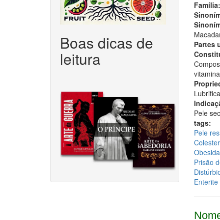
Família
Sinoním
Sinoním
Macadami
Boas dicas de
Partes 
leitura
Constitu
Composto
vitamina
Proprie
Lubrifica
Indicaç
Pele sec
tags:
Pele re
Colester
Obesid
Prisão d
Distúrbio
Enterite
Nome