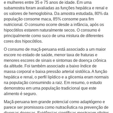
e mulheres entre 35 e 75 anos de idade. Em uma
subamostra foram avaliadas as funções hepática e renal e
os valores de hemoglobina. Da amostra estudada, 80% da
população consome maca, 85% consome para fim
nutricional. O consumo ocorre desde a infância, após os
hipocótilos estarem naturalmente secos. O consumo é
principalmente como suco de uma mistura de diferentes
cores dos hipocótilos.
O consumo de maçã-peruana está associado a um maior
escore no estado de saúde, menor taxa de fraturas e
menores escores de sinais e sintomas de doença crônica
da altitude. Foi também associado a baixo índice de
massa corporal e baixa pressão arterial sistólica. A função
hepática e renal, o perfil lipídico e a glicemia eram normais
na população consumindo a raiz. Em resumo, o estudo
demonstrou em uma população tradicional que este
alimento é seguro.
Maçã-peruana tem grande potencial como adaptógeno e
parece ser promissora como nutracêutica na prevenção de
diversas doenças. Evidências científicas mostraram efeitos