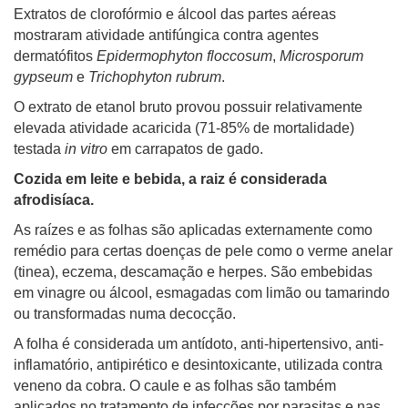
Extratos de clorofórmio e álcool das partes aéreas
mostraram atividade antifúngica contra agentes
dermatófitos
Epidermophyton floccosum
,
Microsporum
gypseum
e
Trichophyton rubrum
.
O extrato de etanol bruto provou possuir relativamente
elevada atividade acaricida (71-85% de mortalidade)
testada
in vitro
em carrapatos de gado.
Cozida em leite e bebida, a raiz é considerada
afrodisíaca.
As raízes e as folhas são aplicadas externamente como
remédio para certas doenças de pele como o verme anelar
(tinea), eczema, descamação e herpes. São embebidas
em vinagre ou álcool, esmagadas com limão ou tamarindo
ou transformadas numa decocção.
A folha é considerada um antídoto, anti-hipertensivo, anti-
inflamatório, antipirético e desintoxicante, utilizada contra
veneno da cobra. O caule e as folhas são também
aplicados no tratamento de infecções por parasitas e nas