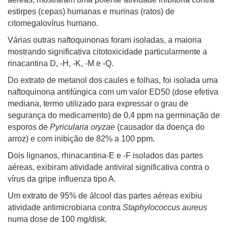
estirpes (cepas) humanas e murinas (ratos) de
citomegalovírus humano.
Várias outras naftoquinonas foram isoladas, a maioria
mostrando significativa citotoxicidade particularmente a
rinacantina D, -H, -K, -M e -Q.
Do extrato de metanol dos caules e folhas, foi isolada uma
naftoquinona antifúngica com um valor ED50 (dose efetiva
mediana, termo utilizado para expressar o grau de
segurança do medicamento) de 0,4 ppm na germinação de
esporos de
Pyricularia oryzae
(causador da doença do
arroz) e com inibição de 82% a 100 ppm.
Dois lignanos, rhinacantina-E e -F isolados das partes
aéreas, exibiram atividade antiviral significativa contra o
vírus da gripe influenza tipo A.
Um extrato de 95% de álcool das partes aéreas exibiu
atividade antimicrobiana contra
Staphylococcus aureus
numa dose de 100 mg/disk.