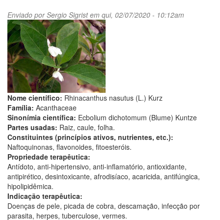
Enviado por
Sergio Sigrist
em qui, 02/07/2020 - 10:12am
Nome científico:
Rhinacanthus nasutus (L.) Kurz
Família:
Acanthaceae
Sinonímia científica:
Ecbolium dichotomum (Blume) Kuntze
Partes usadas:
Raiz, caule, folha.
Constituintes (princípios ativos, nutrientes, etc.):
Naftoquinonas, flavonoides, fitoesteróis.
Propriedade terapêutica:
Antídoto, anti-hipertensivo, anti-inflamatório, antioxidante,
antipirético, desintoxicante, afrodisíaco, acaricida, antifúngica,
hipolipidêmica.
Indicação terapêutica:
Doenças de pele, picada de cobra, descamação, infecção por
parasita, herpes, tuberculose, vermes.