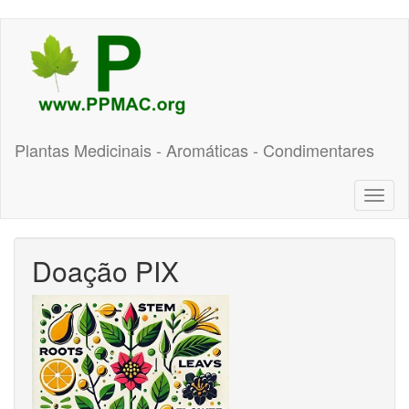
Pular
para
o
conteúdo
principal
Plantas Medicinais - Aromáticas - Condimentares
Toggl
naviga
Doação PIX