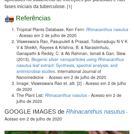
[1]
fases iniciais da tuberculose.
Referências
Tropical Plants Database, Ken Fern:
Rhinacanthus nasutus
- Acesso em 2 de julho de 2020
Visweswara Rao, Pasupuleti & Prasad, Tollamadugu N V K
V & Sheikh, Rayees & Krishna, B. & Narasimhulu,
Ganapathi & Reddy, C. & Ab Rahman, Ismail & Gan, Siew.
(2013).
Biogenic silver nanoparticles using
Rhinacanthus
nasutus
leaf extract: Synthesis, spectral analysis, and
antimicrobial studies
. International Journal of
Nanomedicine - Acesso em 2 de julho de 2020
Image: Visweswara Rao et. alli. [2] - Acesso em 2 de julho
de 2020
The Plant List:
Rhinacanthus nasutus
- Acesso em 2 de
julho de 2020
GOOGLE IMAGES de
Rhinacanthus nasutus
-
Acesso em 2 de julho de 2020