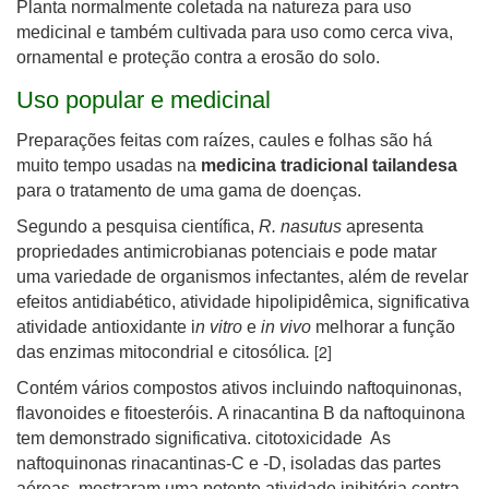
Planta normalmente coletada na natureza para uso
medicinal e também cultivada para uso como cerca viva,
ornamental e proteção contra a erosão do solo.
Uso popular e medicinal
Preparações feitas com raízes, caules e folhas são há
muito tempo usadas na
medicina tradicional tailandesa
para o tratamento de uma gama de doenças.
Segundo a pesquisa científica,
R. nasutus
apresenta
propriedades antimicrobianas potenciais e pode matar
uma variedade de organismos infectantes, além de revelar
efeitos antidiabético, atividade hipolipidêmica, significativa
atividade antioxidante i
n vitro
e
in vivo
melhorar a função
[2]
das enzimas mitocondrial e citosólica
.
Contém vários compostos ativos incluindo naftoquinonas,
flavonoides e fitoesteróis. A rinacantina B da naftoquinona
tem demonstrado significativa. citotoxicidade As
naftoquinonas rinacantinas-C e -D, isoladas das partes
aéreas, mostraram uma potente atividade inibitória contra