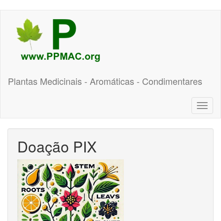
Pular
para
o
conteúdo
principal
Plantas Medicinais - Aromáticas - Condimentares
Toggl
naviga
Doação PIX