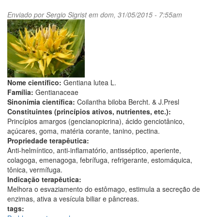
Enviado por
Sergio Sigrist
em dom, 31/05/2015 - 7:55am
Nome científico:
Gentiana lutea L.
Família:
Gentianaceae
Sinonímia científica:
Coilantha biloba Bercht. & J.Presl
Constituintes (princípios ativos, nutrientes, etc.):
Princípios amargos (gencianopicrina), ácido genciotânico,
açúcares, goma, matéria corante, tanino, pectina.
Propriedade terapêutica:
Anti-helmíntico, anti-inflamatório, antisséptico, aperiente,
colagoga, emenagoga, febrífuga, refrigerante, estomáquica,
tônica, vermífuga.
Indicação terapêutica:
Melhora o esvaziamento do estômago, estimula a secreção de
enzimas, ativa a vesícula biliar e pâncreas.
tags: