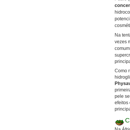
concen
hidroco
potenci
cosméti
Na tent
vezes m
comum 
supercr
princip
Como r
hidrogl
Physav
primeir
pele se
efeitos
princip
C
Na Áfri