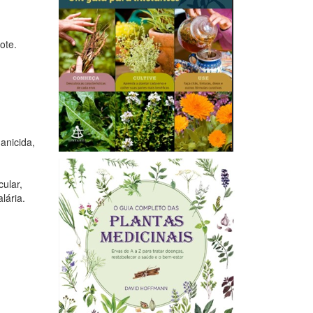
ote.
manicida,
ular,
lária.