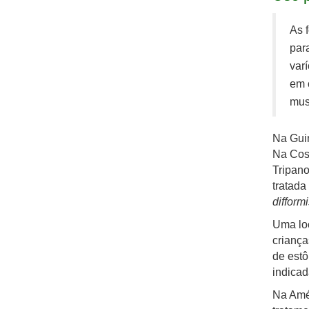
As f
para
var
em c
mus
Na Guin
Na Cost
Tripano
tratada
difformi
Uma loç
criança
de estô
indicad
Na Amé