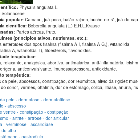
entífico:
Physalis angulata L.
:
Solanaceae
ia popular:
Camapu, juá-poca, balão-rajado, bucho-de-rã, joá-de-cap
ia científica:
Boberella angulata (L.) E.H.L.Krause
usadas:
Partes aéreas, fruto.
intes (princípios ativos, nutrientes, etc.):
esteroides dos tipos fisalina (fisalina A-I, fisalina A-G,), witanolida
latina A, witanolida T), fitoesterois, flavonoides.
dade terapêutica:
a, relaxante, analgésica, abortiva, antimalárica, anti-inflamatória, leish
erígena, anticonvulsivante, imunossupressora, antioxidante.
ão terapêutica:
da pele, abscessos, constipação, dor reumática, alivio da rigidez musc
do sono", vermes, oftalmia, dor de estômago, cólica, litíase, anúria, ma
da pele - dermatose - dermatofitose
lo - abscesso
e ventre - constipação - obstipação
mo - artrite - artrose - dor articular
 - verminose - ascaridíase
 do olho
stômago - gastrodinia