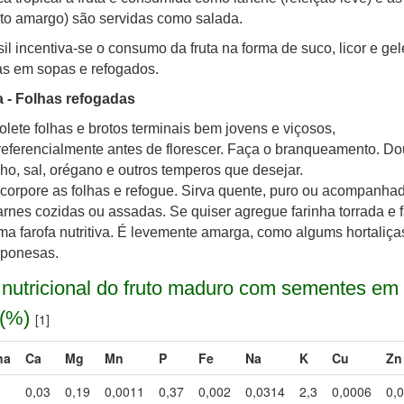
to amargo) são servidas como salada.
il incentiva-se o consumo da fruta na forma de suco, licor e gel
as em sopas e refogados.
a - Folhas refogadas
olete folhas e brotos terminais bem jovens e viçosos,
referencialmente antes de florescer. Faça o branqueamento. Do
lho, sal, orégano e outros temperos que desejar.
ncorpore as folhas e refogue. Sirva quente, puro ou acompanha
arnes cozidas ou assadas. Se quiser agregue farinha torrada e 
ma farofa nutritiva. É levemente amarga, como algums hortaliça
aponesas.
 nutricional do fruto maduro com sementes em
 (%)
[1]
na
Ca
Mg
Mn
P
Fe
Na
K
Cu
Zn
0,03
0,19
0,0011
0,37
0,002
0,0314
2,3
0,0006
0,