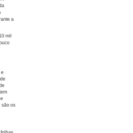
da
m
rante a
10 mil
pouco
 e
 de
de
 tem
de
, são os
 folhas