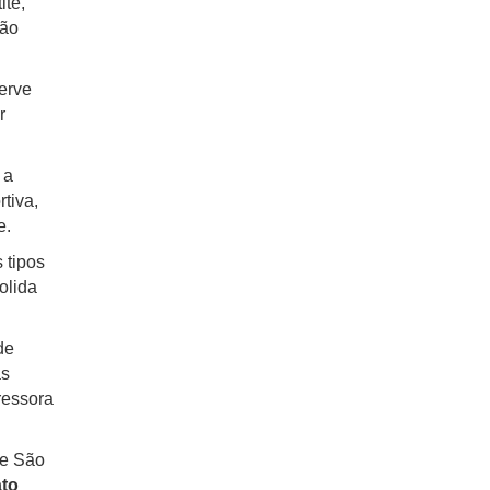
ite,
são
serve
r
 a
tiva,
e.
 tipos
nolida
de
as
ressora
de São
ato