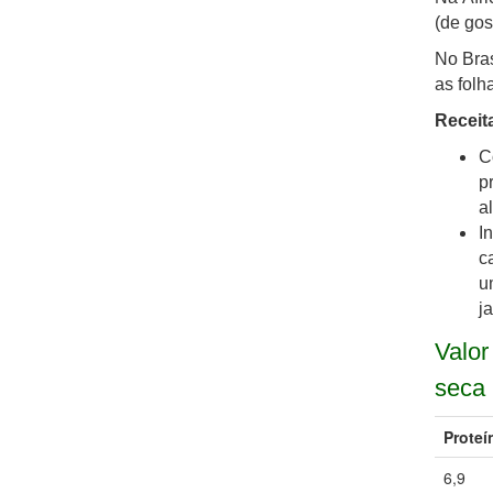
(de gos
No Bras
as folh
Receit
C
p
a
I
c
u
j
Valor
seca
Proteí
6,9