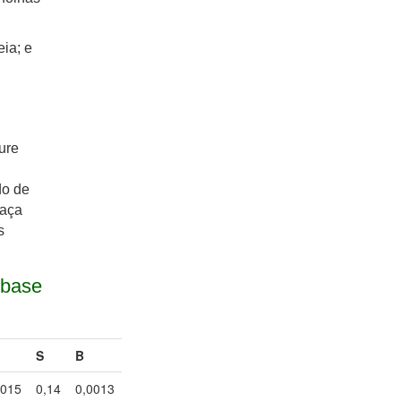
eia; e
ure
do de
faça
s
 base
S
B
0015
0,14
0,0013