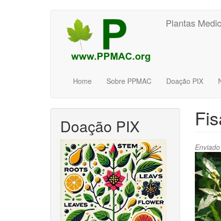
Pular
Plantas Medic
para
o
conteúdo
principal
Home
Sobre PPMAC
Doação PIX
Fis
Doação PIX
Enviado