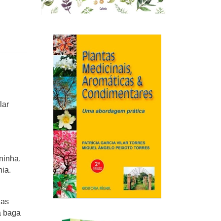
lar
ninha.
nia.
has
a baga