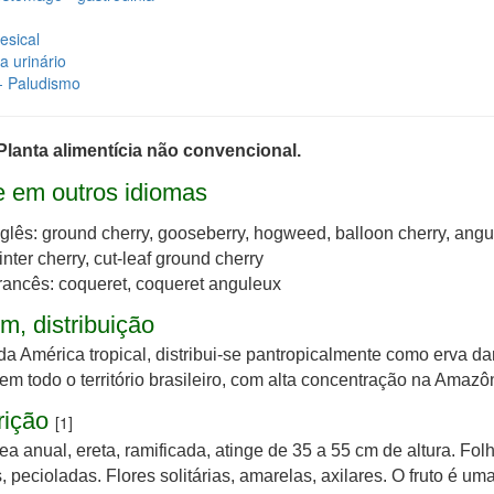
esical
 urinário
- Paludismo
Planta alimentícia não convencional.
 em outros idiomas
nglês: ground cherry, gooseberry, hogweed, balloon cherry, angu
inter cherry, cut-leaf ground cherry
rancês: coqueret, coqueret anguleux
m, distribuição
da América tropical, distribui-se pantropicalmente como erva da
em todo o território brasileiro, com alta concentração na Amazô
rição
[1]
a anual, ereta, ramificada, atinge de 35 a 55 cm de altura. Fol
, pecioladas. Flores solitárias, amarelas, axilares. O fruto é um