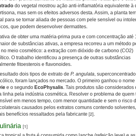
trado
do vegetal mostrou ação anti-inflamatória equivalente à 
rtisona, mas sem os efeitos adversos desta. Assim, a planta te
al para se tornar aliada de pessoas com pele sensível ou intole
cos, que podem desenvolver dermatites.
ativa de obter uma matéria-prima pura e com concentração até 
aior de substâncias ativas, a empresa recorreu a um método 
no meio cosmético: a extração com dióxido de carbono (CO2)
ítico.
O trabalho identificou a presença de outras substâncias
almente fitoesterois e flavonoides.
esultado d
ois tipos de extrato de
P. angulata
, superconcentrado
icólico, foram lançados no mercado. O primeiro ganhou o nome
ie
e o segundo
EcoPhysalis
. Tais produtos são considerados 
a linha pela indústria cosmética. Resolver o problema de quem
nsível em menos tempo, com menor quantidade e sem o risco 
 colaterais causados pelos extratos comuns contendo solventes
[2]
ais benefícios ressaltados pela fabricante
.
ulinária
[1]
ca tropical a fruta é consumida como lanche (refeição leve) e as