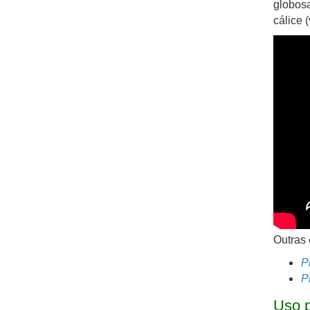
globosa
cálice 
Outras 
P
P
Uso p