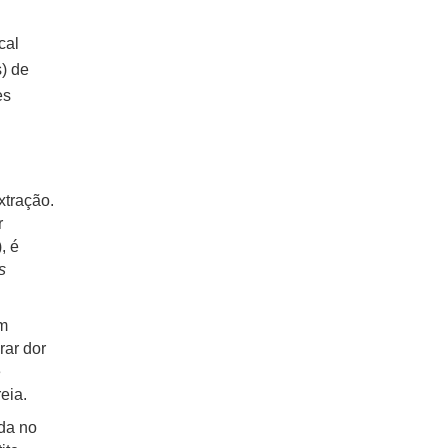
cal
s) de
es
xtração.
r
, é
s
em
rar dor
é
eia.
da no