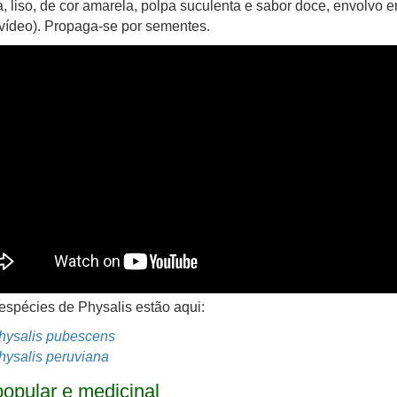
, liso, de cor amarela, polpa suculenta e sabor doce, envolvo 
(vídeo). Propaga-se por sementes.
espécies de Physalis estão aqui:
hysalis pubescens
hysalis peruviana
opular e medicinal