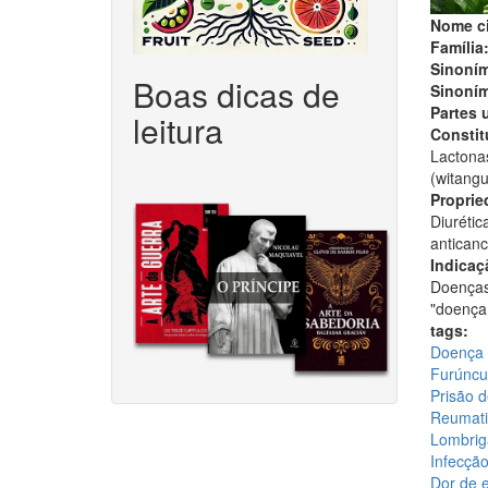
Nome ci
Família
Sinoním
Boas dicas de
Sinoním
Partes 
leitura
Constitu
Lactonas 
(witangu
Proprie
Diurétic
anticanc
Indicaç
Doenças 
"doença 
tags:
Doença 
Furúncu
Prisão d
Reumatis
Lombriga
Infecção
Dor de e