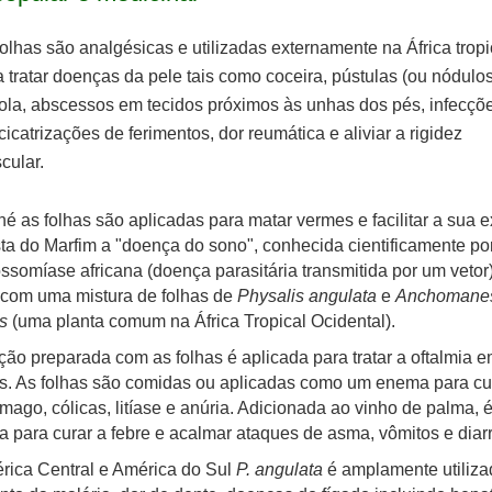
olhas são analgésicas e utilizadas externamente na África tropi
 tratar doenças da pele tais como coceira, pústulas (ou nódulo
íola, abscessos em tecidos próximos às unhas dos pés, infecçõ
icatrizações de ferimentos, dor reumática e aliviar a rigidez
cular.
é as folhas são aplicadas para matar vermes e facilitar a sua e
a do Marfim a "doença do sono", conhecida cientificamente po
ssomíase africana (doença parasitária transmitida por um vetor)
 com uma mistura de folhas de
Physalis angulata
e
Anchomane
s
(uma planta comum na África Tropical Ocidental).
ão preparada com as folhas é aplicada para tratar a oftalmia 
s. As folhas são comidas ou aplicadas como um enema para cu
mago, cólicas, litíase e anúria. Adicionada ao vinho de palma, 
a para curar a febre e acalmar ataques de asma, vômitos e diarr
rica Central e América do Sul
P. angulata
é amplamente utiliza