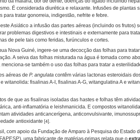
nto da malária, dor de dente, doenças do fígado incluindo hepat
smo. É considerada diurética e relaxante. Infusões de plantas 
 para tratar gonorreia, indigestão, nefrite e febre.
ste Asiático a infusão das partes aéreas (incluindo os frutos) 
rar problemas digestivos e intestinais e externamente para trata
as de pele tais como feridas, furúnculos e cortes.
a Nova Guiné, ingere-se uma decocção das folhas para tratar
ação. A seiva das folhas misturada na água é tomada como abor
menciona-se também o uso das folhas para tratar a esterilidad
tes aéreas de
P. angulata
contêm várias lactonas esteroidais dos
 e witanolida: fisalinas A-I, fisalinas A-G, witangulatina A e wita
tos de que as fisalinas isoladas das hastes e folhas têm ativida
árica, anti-inflamatória e leishmanicida. E compostos witanolid
tam atividades anticancerígena, anticonvulsivante, imunossup
[4].
iedade antioxidante
sil, com apoio da Fundação de Amparo à Pesquisa do Estado 
FAPESP), uma fabricante de matérias-primas relata que o
extr