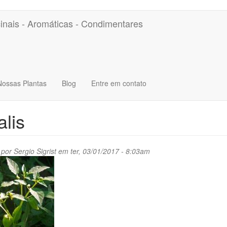
inais - Aromáticas - Condimentares
Nossas Plantas
Blog
Entre em contato
alis
 por
Sergio Sigrist
em ter, 03/01/2017 - 8:03am