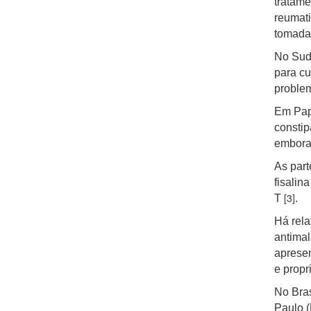
tratame
reumati
tomadas
No Sude
para cu
problem
Em Papu
constip
embora 
As par
fisalina
[3]
T
.
Há rela
antimal
apresen
e propr
No Bra
Paulo (