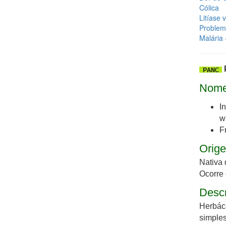
Cólica
Litíase v
Problema
Malária 
Nome
I
w
F
Orige
Nativa 
Ocorre 
Desc
Herbáce
simples