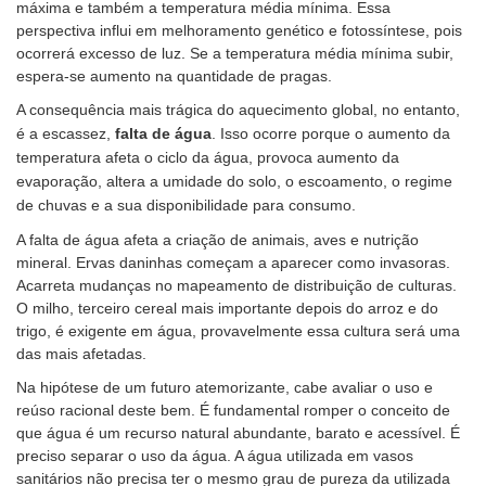
máxima e também a temperatura média mínima. Essa
perspectiva influi em melhoramento genético e fotossíntese, pois
ocorrerá excesso de luz. Se a temperatura média mínima subir,
espera-se aumento na quantidade de pragas.
A consequência mais trágica do aquecimento global, no entanto,
é a escassez,
falta de água
. Isso ocorre porque o aumento da
temperatura afeta o ciclo da água, provoca aumento da
evaporação, altera a umidade do solo, o escoamento, o regime
de chuvas e a sua disponibilidade para consumo.
A falta de água afeta a criação de animais, aves e nutrição
mineral. Ervas daninhas começam a aparecer como invasoras.
Acarreta mudanças no mapeamento de distribuição de culturas.
O milho, terceiro cereal mais importante depois do arroz e do
trigo, é exigente em água, provavelmente essa cultura será uma
das mais afetadas.
Na hipótese de um futuro atemorizante, cabe avaliar o uso e
reúso racional deste bem. É fundamental romper o conceito de
que água é um recurso natural abundante, barato e acessível. É
preciso separar o uso da água. A água utilizada em vasos
sanitários não precisa ter o mesmo grau de pureza da utilizada