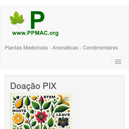
Pular
para
o
conteúdo
principal
Plantas Medicinais - Aromáticas - Condimentares
Toggl
naviga
Doação PIX