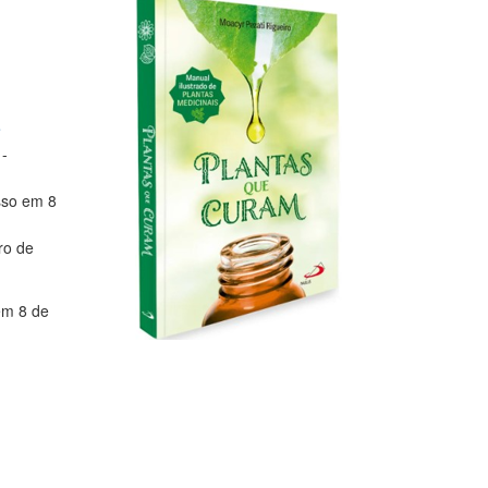
e
-
sso em 8
ro de
em 8 de