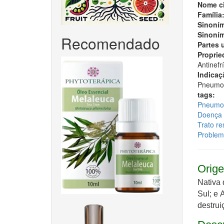
Nome ci
Família
Sinoním
Sinoním
Recomendado
Partes 
Proprie
Antinefrí
Indicaç
Pneumoni
tags:
Pneumo
Doença 
Trato re
Problema
Orige
Nativa 
Sul; e 
destrui