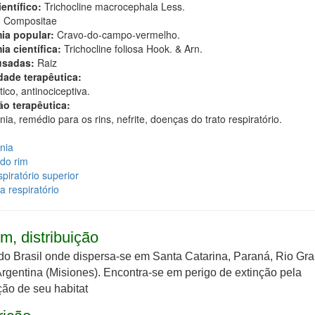
entífico:
Trichocline macrocephala Less.
:
Compositae
ia popular:
Cravo-do-campo-vermelho.
ia científica:
Trichocline foliosa Hook. & Arn.
usadas:
Raiz
dade terapêutica:
tico, antinociceptiva.
ão terapêutica:
a, remédio para os rins, nefrite, doenças do trato respiratório.
nia
do rim
spiratório superior
 respiratório
m, distribuição
do Brasil onde dispersa-se em Santa Catarina, Paraná, Rio Gr
Argentina (Misiones). Encontra-se em perigo de extinção pela
ção de seu habitat