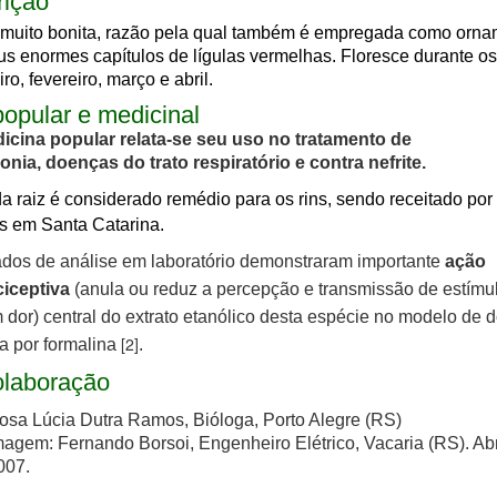
rição
é muito bonita, razão pela qual também é empregada como orna
s enormes capítulos de lígulas vermelhas.
Floresce durante o
ro, fevereiro, março e abril.
opular e medicinal
icina popular relata-se seu uso no tratamento de
ia, doenças do trato respiratório e contra nefrite.
a raiz é
considerado remédio para os rins, sendo receitado por
s em Santa Catarina.
dos de análise em laboratório demonstraram importante
ação
ciceptiva
(anula ou reduz a percepção e transmissão de estímu
dor) central do extrato etanólico desta espécie no modelo de d
[2]
a por formalina
.
laboração
osa Lúcia Dutra Ramos, Bióloga, Porto Alegre (RS)
magem: Fernando Borsoi, Engenheiro Elétrico, Vacaria (RS). Abr
007.