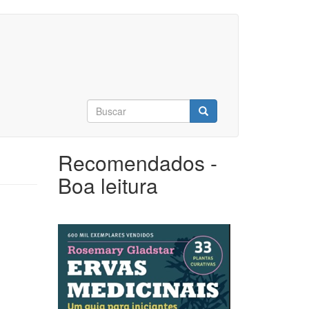
Formulário
de
Buscar
busca
Recomendados -
Boa leitura