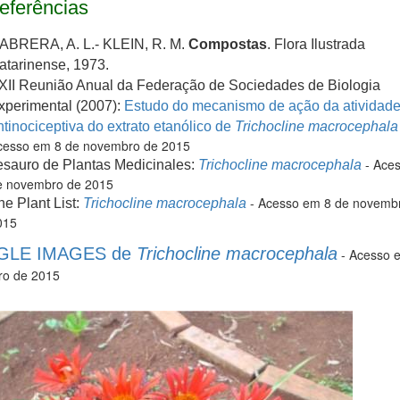
eferências
ABRERA, A. L.- KLEIN, R. M.
Compostas
. Flora Ilustrada
atarinense, 1973.
XII Reunião Anual da Federação de Sociedades de Biologia
xperimental (2007):
Estudo do mecanismo de ação da atividad
ntinociceptiva do extrato etanólico de
Trichocline macrocephala
cesso em 8 de novembro de 2015
- Ace
esauro de Plantas Medicinales:
Trichocline macrocephala
e novembro de 2015
- Acesso em 8 de novemb
he Plant List:
Trichocline macrocephala
015
LE IMAGES de
Trichocline macrocephala
- Acesso 
o de 2015