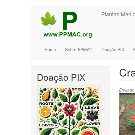
Pular
Plantas Medic
para
o
conteúdo
principal
Home
Sobre PPMAC
Doação PIX
Cr
Doação PIX
Enviado