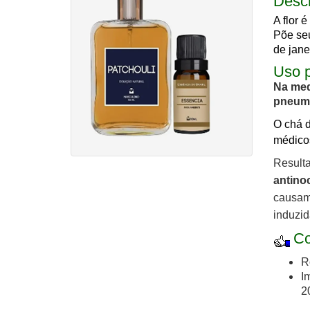
Desc
A flor 
Põe seu
de janei
Uso p
Na med
pneumon
O chá d
médico
Resulta
antino
causam 
induzid
Co
R
I
2