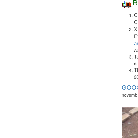
R
C
C
X
E
a
A
T
d
T
2
GOOG
novembr