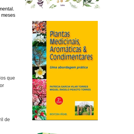
mental.
s meses
los que
or
il de