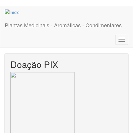
Pular
para
o
Plantas Medicinais - Aromáticas - Condimentares
conteúdo
principal
Toggl
naviga
Doação PIX