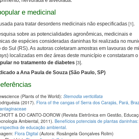
rimento, nervurada e alveolada.
opular e medicinal
[1]
usada para tratar desordens medicinais não especificadas
.
quisa sobre as potencialidades agronômicas, medicinais e
cas de espécies consideradas daninhas foi realizada no muni
 do Sul (RS). As autoras coletaram amostras em lavouras de m
ays
) localizadas em dez áreas deste município e constataram o
[3]
pular no tratamento de diabetes
.
icado a Ana Paula de Souza (São Paulo, SP)
eferências
wscience (Plants of the World):
Stemodia verticillata
odriguésia (2017).
Flora of the cangas of Serra dos Carajás, Pará, Brazi
lantaginaceae
CHOTT & DO CANTO-DOROW (Revista Eletrônica em Gestão, Educaç
cnologia Ambiental, 2011).
Benefícios potenciais de plantas daninhas
rspectiva de educação ambiental.
magem:
Flora Digital
(Autora: Rosângela Gonçalves Rolim)