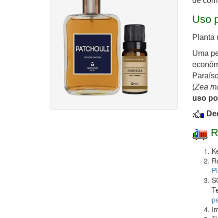
de comp
Uso p
Planta 
Uma pes
econômi
Paraíso
(
Zea m
uso po
Ded
R
Ke
R
P
S
Te
pe
I