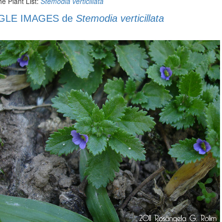
e Plant List:
Stemodia verticillata
LE IMAGES de
Stemodia verticillata