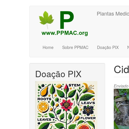
Pular
Plantas Medic
para
o
conteúdo
principal
Home
Sobre PPMAC
Doação PIX
Cid
Doação PIX
Enviado