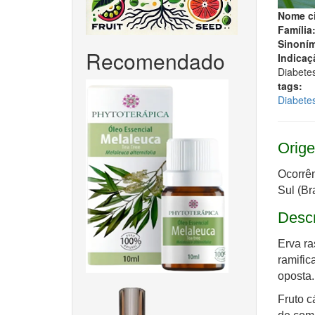
Nome ci
Família
Sinoním
Recomendado
Indicaç
Diabetes
tags:
Diabete
Orige
Ocorrên
Sul (Br
Desc
Erva ra
ramific
oposta.
Fruto 