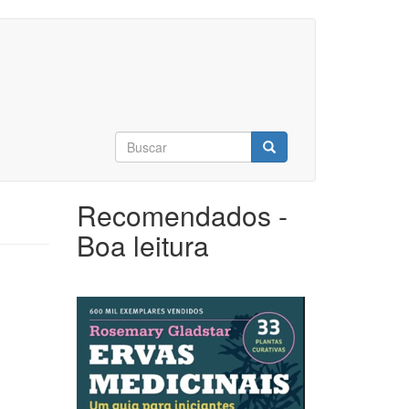
Formulário
de
Buscar
busca
Recomendados -
Boa leitura