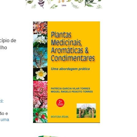
cípio de
ilho
l:
ão e
: uma