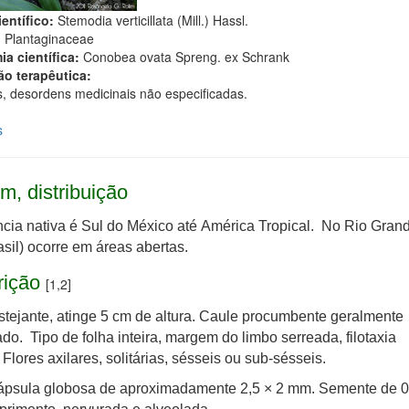
entífico:
Stemodia verticillata (Mill.) Hassl.
:
Plantaginaceae
ia científica:
Conobea ovata Spreng. ex Schrank
ão terapêutica:
, desordens medicinais não especificadas.
s
m, distribuição
cia nativa é Sul do México até América Tropical. No Rio Gran
asil) ocorre em áreas abertas.
rição
[1,2]
stejante, atinge 5 cm de altura. Caule procumbente geralmente
ado. Tipo de folha inteira, margem do limbo serreada, filotaxia
 Flores axilares, solitárias, sésseis ou sub-sésseis.
cápsula globosa de aproximadamente 2,5 × 2 mm. Semente de 