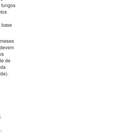
 fungos
ntos
a base
6 meses
s devem
os
te de
 da
de).
,
.