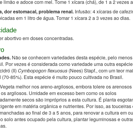
e limão e adoce com mel. Tome 1 xícara (chá), de 1 a 2 vezes a
a, dor estomacal, problema renal.
Infusão: 4 xícaras de cafez
picadas em 1 litro de água. Tomar 1 xícara 2 a 3 vezes ao dias.
cidade
r abortivo em doses concentradas.
vo
ades.
Não se conhecem variedades desta espécie, pelo menos 
il. Por vezes é considerada como variedade uma outra espécie
idró (II)
Cymbopogon flexuosus
(Nees) Stapf., com um teor mai
al (70-85%). E
sta espécie
é muito pouco cultivada no Brasil.
Vegeta melhor nos areno-argilosos, embora tolere os arenosos
os argilosos. Umidade em excesso bem como os solos
damente secos são impróprios a esta cultura. É planta esgota
xigente em matéria orgânica e nutrientes. Por isso, as touceira
manchadas ao final de 3 a 5 anos, para renovar a cultura em ou
No solo antes ocupado pela cultura, plantar leguminosas e outra
as.