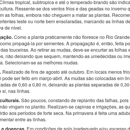
Climas tropical, subtropica e até o temperado-brando são indic
cultura. Ressente-se dos ventos frios e das geadas no inverno 
m as folhas, embora não cheguem a matar as plantas. Recom
ertentes leste ou norte bem ensolaradas, marcando as linhas de
a de nível.
ação.
Como a planta praticamente não floresce no Rio Grande
como propagá-la por sementes. A propagação é, então, feita po
 das touceiras. Ao retirar as mudas, deve-se encurtar as folhas 
zes, não deixando que sequem, mantendo-as umedecidas ou im
a. Selecionam-se as melhores mudas.
.
Realizado de fins de agosto até outubro. Em locais menos frio
pode ser feito em março-abril. As mudas são colocadas em li
iadas de 0,60 a 0,80 m, deixando as plantas separadas de 0,30
 si, nas linhas.
culturais.
São poucos, constando de replantio das falhas, pois 
ão vingam no plantio. Realizam-se capinas e irrigações, as qu
girão aos períodos de forte seca. Na primavera é feita uma adu
entar entre as linhas.
 e doenças.
Em condições de solo inadequado e/ou excesso 