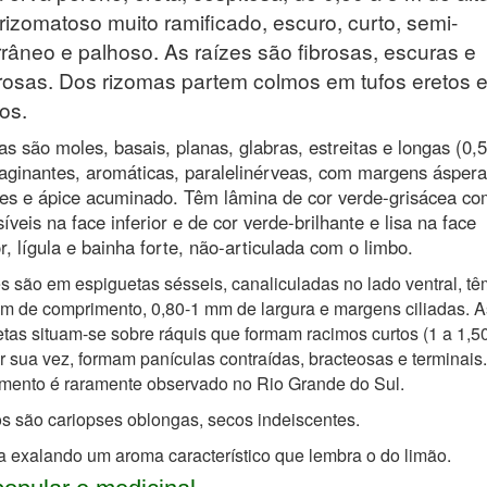
rizomatoso muito ramificado, escuro, curto, semi-
râneo e palhoso. As raízes são fibrosas, escuras e
osas. Dos rizomas partem colmos em tufos eretos 
os.
as são moles, basais, planas, glabras, estreitas e longas (0,
vaginantes, aromáticas, paralelinérveas, com margens áspera
tes e ápice acuminado. Têm lâmina de cor verde-grisácea co
íveis na face inferior e de cor verde-brilhante e lisa na face
r, lígula e bainha forte, não-articulada com o limbo.
es são em espiguetas sésseis, canaliculadas no lado ventral, tê
m de comprimento, 0,80-1 mm de largura e margens ciliadas. A
tas situam-se sobre ráquis que formam racimos curtos (1 a 1,5
r sua vez, formam panículas contraídas, bracteosas e terminais
imento é raramente observado no Rio Grande do Sul.
os são cariopses oblongas, secos indeiscentes.
a exalando um aroma característico que lembra o do limão.