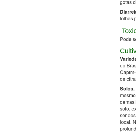
gotas d
Diarrei
folhas 
Toxi
Pode se
Culti
Varied
do Bras
Capim-c
de citr
Solos.
mesmo 
demasia
solo, e
ser des
local. 
profund