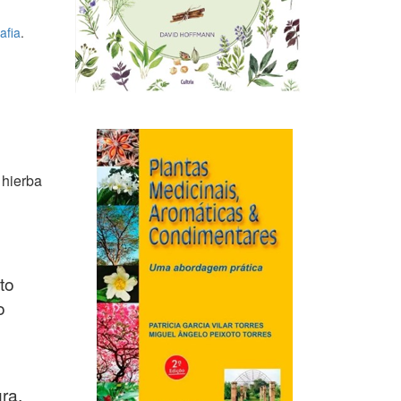
afia
.
 hierba
to
o
ra,