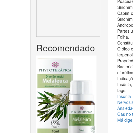
Poacea
Sinoním
Capim-ci
Sinoními
Andropo
Partes 
Folha.
Constitui
Recomendado
O óleo e
terpenoi
Proprie
Bacteric
diurétic
Indicaçã
Insônia,
tags:
Insônia
Nervosi
Ansieda
Gás no t
Má diges