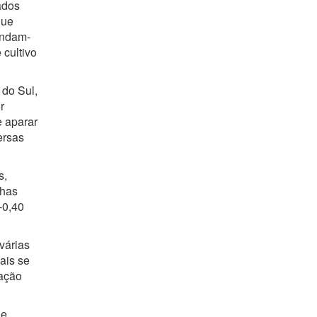
ados
que
endam-
 cultivo
 do Sul,
r
e aparar
ersas
s,
nhas
-0,40
várias
ais se
bação
de