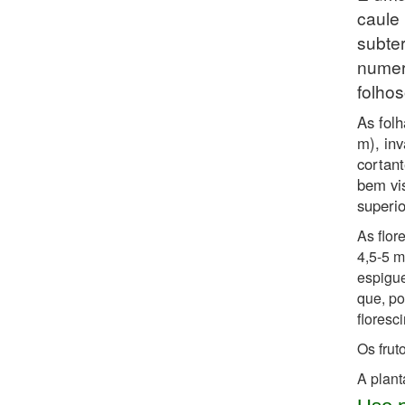
caule 
subter
numer
folhos
As folh
m), in
cortan
bem vis
superio
As flor
4,5-5 m
espigue
que, po
floresc
Os frut
A plant