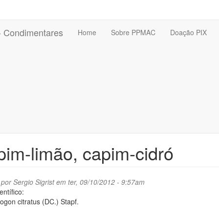
 - Condimentares
Home
Sobre PPMAC
Doação PIX
im-limão, capim-cidró
 por
Sergio Sigrist
em ter, 09/10/2012 - 9:57am
ntífico:
on citratus (DC.) Stapf.
: