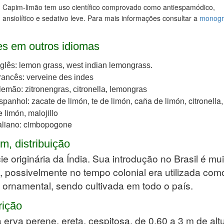
Capim-limão tem uso científico comprovado como antiespamódico,
ansiolítico e sedativo leve. Para mais informações consultar a
monogr
s em outros idiomas
nglês: lemon grass, west indian lemongrass.
rancês: verveine des indes
lemão: zitronengras, citronella, lemongras
acate de limón, te de limón, caña de limón, citronella,
spanhol: z
e limón, malojillo
taliano: cimbopogone
m, distribuição
e originária da Índia. Sua introdução no Brasil é mui
, possivelmente no tempo colonial era utilizada com
 ornamental, sendo cultivada em todo o país.
rição
erva perene, ereta, cespitosa, de 0,60 a 3 m de altu