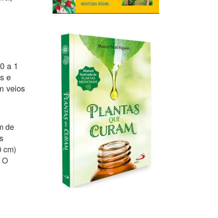
e
50 a 1
s e
m veios
m de
s
0 cm)
. O