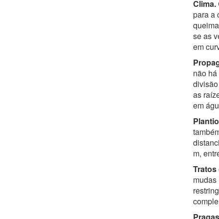
Clima.
para a 
queima
se as v
em curv
Propag
não há 
divisão
as raí
em águ
Plantio
também 
distanc
m, entre
Tratos 
mudas n
restrin
complem
Pragas