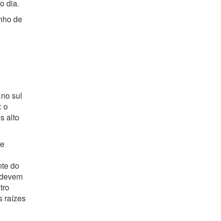
o dia.
inho de
no sul
: o
s alto
 e
nte do
s devem
tro
s raízes