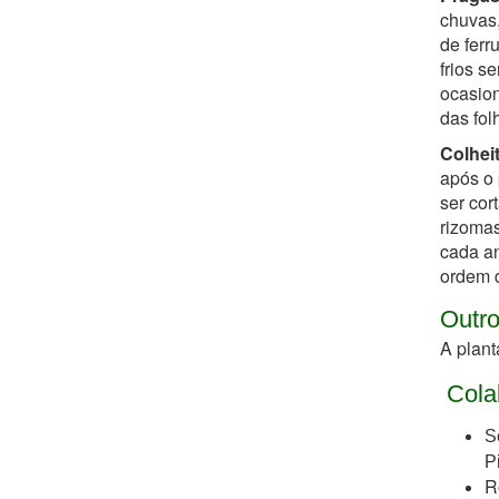
chuvas,
de ferr
frios s
ocasion
das fol
Colheit
após o 
ser cor
rizomas
cada an
ordem d
Outro
A plant
Cola
S
P
R