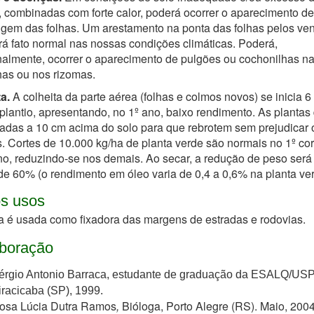
 combinadas com forte calor, poderá ocorrer o aparecimento de
ugem das folhas. Um arestamento na ponta das folhas pelos ve
erá fato normal nas nossas condições climáticas. Poderá,
almente, ocorrer o aparecimento de pulgões ou cochonilhas n
has ou nos rizomas.
a.
A colheita da parte aérea (folhas e colmos novos) se inicia 
plantio, apresentando, no 1º ano, baixo rendimento. As planta
tadas a 10 cm acima do solo para que rebrotem sem prejudicar 
. Cortes de 10.000 kg/ha de planta verde são normais no 1º cor
o, reduzindo-se nos demais. Ao secar, a redução de peso será
e 60% (o rendimento em óleo varia de 0,4 a 0,6% na planta ver
s usos
a é usada como fixadora das margens de estradas e rodovias.
boração
érgio Antonio Barraca, estudante de graduação da ESALQ/USP
iracicaba (SP), 1999.
osa Lúcia Dutra Ramos
,
Bióloga, Porto Alegre (RS). Maio, 2004