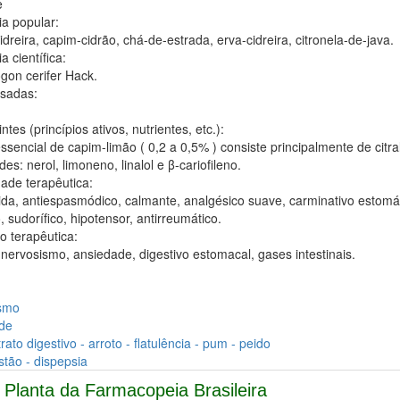
e
ia popular:
dreira, capim-cidrão, chá-de-estrada, erva-cidreira, citronela-de-java.
a científica:
gon cerifer Hack.
usadas:
ntes (princípios ativos, nutrientes, etc.):
ssencial de capim-limão ( 0,2 a 0,5% ) consiste principalmente de citra
des: nerol, limoneno, linalol e β-cariofileno.
dade terapêutica:
ida, antiespasmódico, calmante, analgésico suave, carminativo estomá
o, sudorífico, hipotensor, antirreumático.
o terapêutica:
 nervosismo, ansiedade, digestivo estomacal, gases intestinais.
smo
de
rato digestivo - arroto - flatulência - pum - peido
tão - dispepsia
Planta da Farmacopeia Brasileira