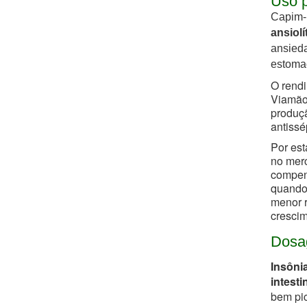
Uso p
Capim-
ansiolí
ansieda
estomac
O rendi
Viamão 
produçã
antissé
Por est
no merc
compen
quando 
menor r
crescim
Dosa
Insôni
intesti
bem pic