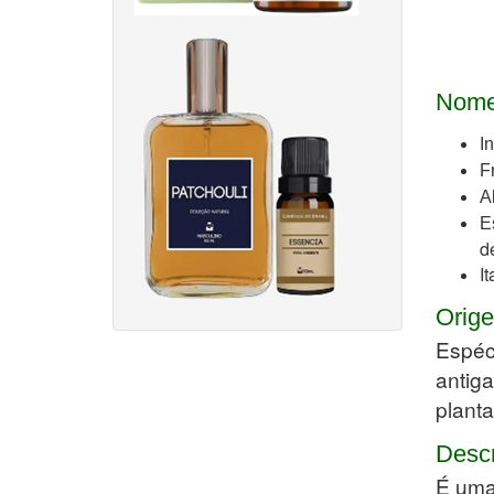
Nome
I
F
A
E
d
I
Orige
Espéci
antiga
planta
Desc
É uma 