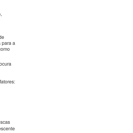
,
de
 para a
 como
rocura
atores:
escas
escente