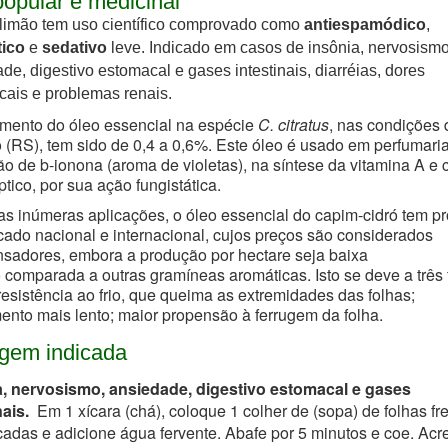
opular e medicinal
limão tem uso científico comprovado como
antiespamódico
,
tico
e
sedativo
leve. Indicado em casos de insônia, nervosismo
de, digestivo estomacal e gases intestinais, diarréias, dores
ais e problemas renais.
mento do óleo essencial na espécie
C. citratus
, nas condições 
(RS), tem sido de 0,4 a 0,6%. Este
óleo é usado em perfumaria
o de b-ionona (aroma de violetas), na síntese da vitamina A e
ptico, por sua ação fungistática.
as inúmeras aplicações, o óleo essencial do capim-cidró tem p
ado nacional e internacional, cujos preços são considerados
sadores, embora a produção por hectare seja baixa
comparada a outras gramíneas aromáticas. Isto se deve a três f
esistência ao frio, que queima as extremidades das folhas;
ento mais lento; maior propensão à ferrugem da folha.
gem indicada
a, nervosismo, ansiedade, digestivo estomacal e gases
nais.
Em 1 xícara (chá), coloque 1 colher de (sopa) de folhas fr
adas e adicione água fervente. Abafe por 5 minutos e coe. Acr